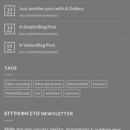
Welcome
to
Just another post with A Gallery
13
Flatsome
Οκτ
στο
Δεν επιτρέπεται σχολιασμός
Just
another
A Simple Blog Post
13
post
Οκτ
στο
Δεν επιτρέπεται σχολιασμός
with
A
A
Simple
A Video Blog Post
Gallery
01
Blog
Ιαν
στο
Δεν επιτρέπεται σχολιασμός
Post
A
Video
Blog
TAGS
Post
fakos camping
fakos gia kranos
fakos kefalis
keanos
NoXmlSkroutz
sel
selection
survival
ΕΓΓΡΑΦΉ ΣΤΟ NEWSLETTER
Μάθε πρώτος για νέες αφίξεις, προσφορές & outdoor gear