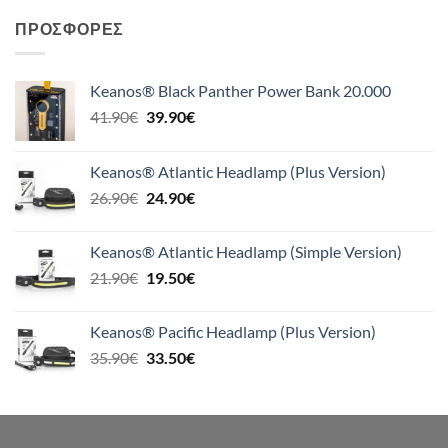
ΠΡΟΣΦΟΡΈΣ
Keanos® Black Panther Power Bank 20.000
Original
Η
41.90
€
39.90
€
price
τρέχουσα
was:
τιμή
Keanos® Atlantic Headlamp (Plus Version)
41.90€.
είναι:
Original
Η
26.90
€
24.90
€
39.90€.
price
τρέχουσα
was:
τιμή
Keanos® Atlantic Headlamp (Simple Version)
26.90€.
είναι:
Original
Η
21.90
€
19.50
€
24.90€.
price
τρέχουσα
was:
τιμή
Keanos® Pacific Headlamp (Plus Version)
21.90€.
είναι:
Original
Η
35.90
€
33.50
€
19.50€.
price
τρέχουσα
was:
τιμή
35.90€.
είναι:
33.50€.