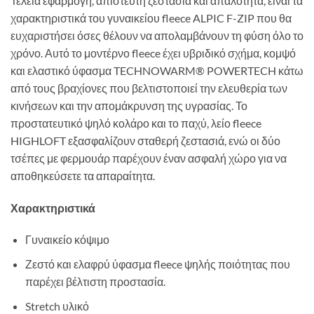
Τέλεια εφαρμογή, απίστευτη ζεστασιά και απαλότητα, είναι τα
χαρακτηριστικά του γυναικείου fleece ALPIC F-ZIP που θα
ευχαριστήσει όσες θέλουν να απολαμβάνουν τη φύση όλο το
χρόνο. Αυτό το μοντέρνο fleece έχει υβριδικό σχήμα, κομψό
και ελαστικό ύφασμα TECHNOWARM® POWERTECH κάτω
από τους βραχίονες που βελτιστοποιεί την ελευθερία των
κινήσεων και την απομάκρυνση της υγρασίας. Το
προστατευτικό ψηλό κολάρο και το παχύ, λείο fleece
HIGHLOFT εξασφαλίζουν σταθερή ζεστασιά, ενώ οι δύο
τσέπες με φερμουάρ παρέχουν έναν ασφαλή χώρο για να
αποθηκεύσετε τα απαραίτητα.
Χαρακτηριστικά
Γυναικείο κόψιμο
Ζεστό και ελαφρύ ύφασμα fleece ψηλής ποιότητας που
παρέχει βέλτιστη προστασία.
Stretch υλικό