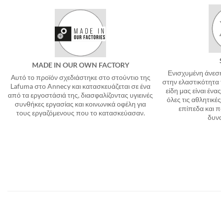
MADE IN OUR OWN FACTORY
Ενισχυμένη άνεση
Αυτό το προϊόν σχεδιάστηκε στο στούντιο της
στην ελαστικότητα
Lafuma στο Annecy και κατασκευάζεται σε ένα
είδη μας είναι ένα
από τα εργοστάσιά της, διασφαλίζοντας υγιεινές
όλες τις αθλητικέ
συνθήκες εργασίας και κοινωνικά οφέλη για
επίπεδα και π
τους εργαζόμενους που το κατασκεύασαν.
δυνα