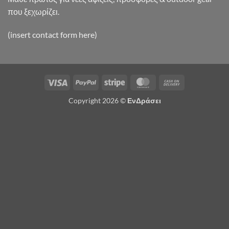
που ξεχωρίζει.
(insert contact form here)
Visa
PayPal
Stripe
MasterCard
Cash
On
Copyright 2026 ©
ΕνΔράσει
Delivery