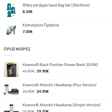
Θήκη για άμμο Sand Bag Set (30x45cm)
8.50
€
Καπνογόνο Πράσινο
7.00
€
ΠΡΟΣΦΟΡΈΣ
Keanos® Black Panther Power Bank 20.000
Original
Η
41.90
€
39.90
€
price
τρέχουσα
was:
τιμή
Keanos® Atlantic Headlamp (Plus Version)
41.90€.
είναι:
Original
Η
26.90
€
24.90
€
39.90€.
price
τρέχουσα
was:
τιμή
Keanos® Atlantic Headlamp (Simple Version)
26.90€.
είναι:
Original
Η
21.90
€
19.50
€
24.90€.