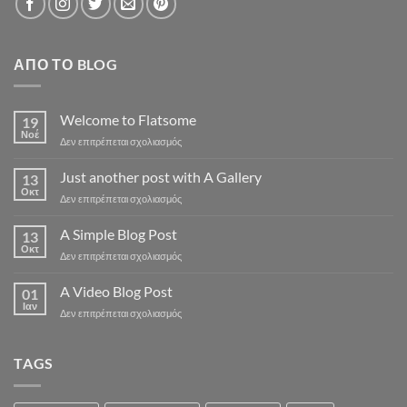
ΑΠΌ ΤΟ BLOG
Welcome to Flatsome
19
Νοέ
στο
Δεν επιτρέπεται σχολιασμός
Welcome
to
Just another post with A Gallery
13
Flatsome
Οκτ
στο
Δεν επιτρέπεται σχολιασμός
Just
another
A Simple Blog Post
13
post
Οκτ
στο
Δεν επιτρέπεται σχολιασμός
with
A
A
Simple
A Video Blog Post
Gallery
01
Blog
Ιαν
στο
Δεν επιτρέπεται σχολιασμός
Post
A
Video
Blog
TAGS
Post