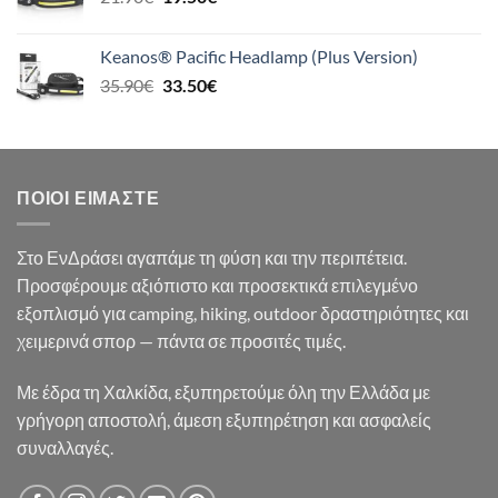
price
τρέχουσα
was:
τιμή
Keanos® Pacific Headlamp (Plus Version)
21.90€.
είναι:
Original
Η
35.90
€
33.50
€
19.50€.
price
τρέχουσα
was:
τιμή
35.90€.
είναι:
33.50€.
ΠΟΙΟΙ ΕΊΜΑΣΤΕ
Στο ΕνΔράσει αγαπάμε τη φύση και την περιπέτεια.
Προσφέρουμε αξιόπιστο και προσεκτικά επιλεγμένο
εξοπλισμό για camping, hiking, outdoor δραστηριότητες και
χειμερινά σπορ — πάντα σε προσιτές τιμές.
Με έδρα τη Χαλκίδα, εξυπηρετούμε όλη την Ελλάδα με
γρήγορη αποστολή, άμεση εξυπηρέτηση και ασφαλείς
συναλλαγές.