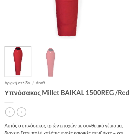
Αρχική σελίδα
/
draft
Υπνόσακος Millet BAIKAL 1500REG /Red
Αυτός ο υπνόσακος τριών εποχών με συνθετικό γέμισμα,
διαχειρίζεται πολύ καλά τις υγρές καιρικές συνθήκες – και