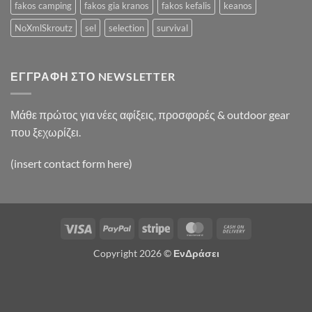
fakos camping
fakos gia kranos
fakos kefalis
keanos
NoXmlSkroutz
sel
selection
survival
ΕΓΓΡΑΦΉ ΣΤΟ NEWSLETTER
Μάθε πρώτος για νέες αφίξεις, προσφορές & outdoor gear
που ξεχωρίζει.
(insert contact form here)
Visa
PayPal
Stripe
MasterCard
Cash
On
Copyright 2026 ©
ΕνΔράσει
Delivery