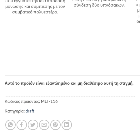
που εγγυάται την ίδια απόδοση
τη
σύνδεση δύο υπνόσακων.
μόνωσης και συμπίεσης με τον
μ
συμβατικό πολυεστέρα.
δ
Αυτό το προϊόν είναι εξαντλημένο και μη διαθέσιμο αυτή τη στιγμή.
Κωδικός προϊόντος:
MLT-116
Κατηγορία:
draft