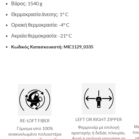
Βάρος: 1540 g
Θερμοκρασία άνεσης: 1° C
Οριακή θερμοκρασία: -4° C
Ακραία θερμοκρασία: -21° C
Κωδικός Κατασκευαστή: MIC1129_0335
LEFT OR RIGHT ZIPPER
RE-LOFT FIBER
Με
Φερμουάρ με επιλογή
Γέμισμα από 100%
του
αριστερής ή δεξιάς πλευράς.
ανακυκλωμένο πολυεστέρα
μ
Αυτή η επιλογή επιτρέπει τη