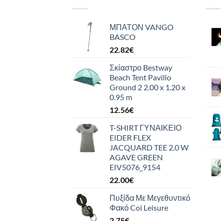
ΜΠΑΤΟΝ VANGO
BASCO
22.82
€
Σκίαστρο Bestway
Beach Tent Pavillo
Ground 2 2.00 x 1.20 x
0.95 m
12.56
€
T-SHIRT ΓΥΝΑΙΚΕΙΟ
EIDER FLEX
JACQUARD TEE 2.0 W
AGAVE GREEN
EIV5076_9154
22.00
€
Πυξίδα Με Μεγεθυντικό
Φακό Coi Leisure
2.75
€