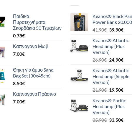
Παιδικά
Keanos® Black Pan
Πυροτεχνήματα
Power Bank 20.000
Σκορδάκια 50 Τεμαχίων
Original
Η
41.90
€
39.90
€
0.78
€
price
τρέ
Keanos® Atlantic
was:
τιμή
Καπνογόνο Μωβ
Headlamp (Plus
41.90€.
είναι
Version)
7.00
€
39.9
Original
Η
26.90
€
24.90
€
price
τρέ
Θήκη για άμμο Sand
Keanos® Atlantic
was:
τιμή
Bag Set (30x45cm)
Headlamp (Simple
26.90€.
είναι
Version)
8.50
€
24.9
Original
Η
21.90
€
19.50
€
Καπνογόνο Πράσινο
price
τρέ
Keanos® Pacific
7.00
€
was:
τιμή
Headlamp (Plus
21.90€.
είναι
Version)
19.5
Original
Η
35.90
€
33.50
€
price
τρέ
was:
τιμή