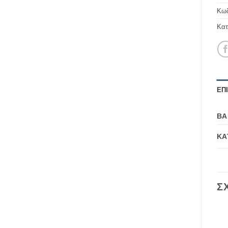
Κωδ
Κατ
ΕΠ
ΒΆ
ΚΑ
Σ