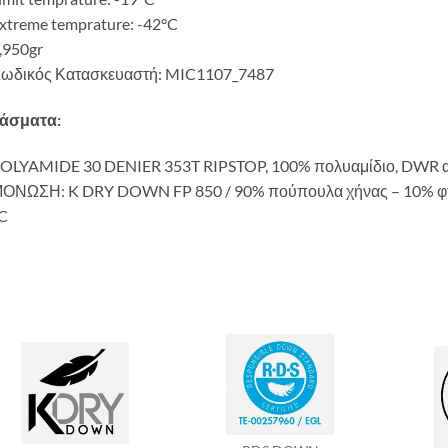
xtreme temprature: -42°C
,950gr
Κωδικός Κατασκευαστή: MIC1107_7487
άσματα:
POLYAMIDE 30 DENIER 353T RIPSTOP, 100% πολυαμίδιο, DWR α
ΜΟΝΩΣΗ: K DRY DOWN FP 850 / 90% πούπουλα χήνας – 10% φτ
C