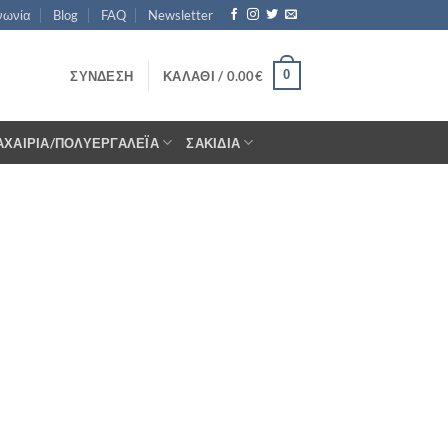
νωνία
Blog
FAQ
Newsletter
0
ΣΎΝΔΕΣΗ
ΚΑΛΆΘΙ /
0.00
€
ΑΧΑΊΡΙΑ/ΠΟΛΥΕΡΓΑΛΈΙΑ
ΣΑΚΊΔΙΑ