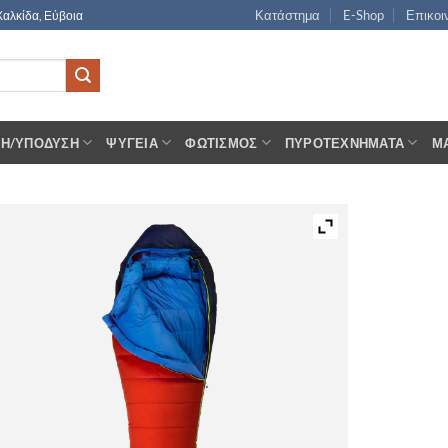
Κατάστημα
E-Shop
Επικοι
Χαλκίδα, Εύβοια
ΣΗ/ΥΠΌΔΥΣΗ
ΨΥΓΕΊΑ
ΦΩΤΙΣΜΌΣ
ΠΥΡΟΤΕΧΝΉΜΑΤΑ
Μ