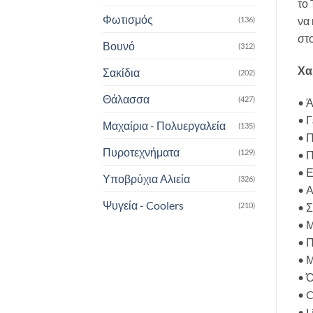
το
Φωτισμός
να 
(136)
στ
Βουνό
(312)
Χα
Σακίδια
(202)
Θάλασσα
(427)
• 
• 
Μαχαίρια - Πολυεργαλεία
(135)
• Π
Πυροτεχνήματα
(129)
• 
• 
Υποβρύχια Αλιεία
(326)
• 
Ψυγεία - Coolers
(210)
• Σ
• Μ
• 
• 
• 
• C
• L