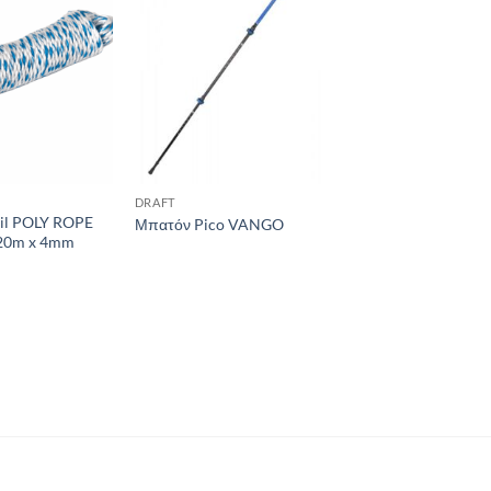
Add to
Add to
wishlist
wishlist
DRAFT
ail POLY ROPE
Μπατόν Pico VANGO
 20m x 4mm