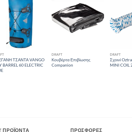
Add to
Add to
wishlist
wishlist
FT
DRAFT
DRAFT
ΕΓΑΝΗ ΤΣΑΝΤΑ VANGO
Κουβέρτα Επιβίωσης
Σχοινί Oztr
Y BARREL 60 ELECTRIC
Companion
MINI COIL
UE
T ΠΡΟΪΌΝΤΑ
ΠΡΟΣΦΟΡΈΣ