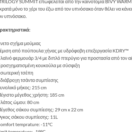
 TRILOGY SUMMIT επωφελείται από την καινοτομία BIVY WARM S
κρατά μόνο το χέρι του έξω από τον υπνόσακο όταν θέλει να κάνε
ον υπνόσακο.
ρακτηριστικά:
Άνετο σχήμα μούμιας
Γέμιση από πούπουλα χήνας με υδρόφοβη επεξεργασία KDRY™
λαϊνό φερμουάρ 3/4 με διπλό πτερύγιο για προστασία από τον α
Προσχηματισμένη κουκούλα με σύσφιξη
Εσωτερική τσέπη
Αδιάβροχη τσάντα συμπίεσης
υνολικό μήκος: 215 cm
έγιστο μέγεθος χρήστη: 185 cm
Πλάτος ώμου: 80 cm
Μέγεθος σάκου συμπίεσης: 29 cm x 22 cm
Όγκος σάκου συμπίεσης: 11L
omfort temprature: -11°C
imit temprature: -19°C