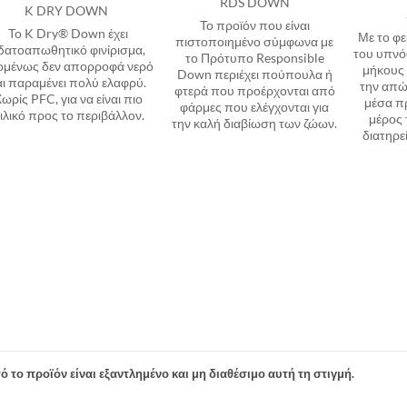
RDS DOWN
K DRY DOWN
Το προϊόν που είναι
Το K Dry® Down έχει
Με το φε
πιστοποιημένο σύμφωνα με
δατοαπωθητικό φινίρισμα,
του υπνό
το Πρότυπο Responsible
ομένως δεν απορροφά νερό
μήκους 
Down περιέχει πούπουλα ή
αι παραμένει πολύ ελαφρύ.
την απώ
φτερά που προέρχονται από
ωρίς PFC, για να είναι πιο
μέσα π
φάρμες που ελέγχονται για
ιλικό προς το περιβάλλον.
μέρος 
την καλή διαβίωση των ζώων.
διατηρε
ό το προϊόν είναι εξαντλημένο και μη διαθέσιμο αυτή τη στιγμή.