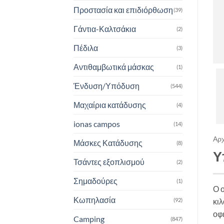
Προστασία και επιδιόρθωση
(39)
Γάντια-Καλτσάκια
(2)
Πέδιλα
(3)
Αντιθαμβωτικά μάσκας
(1)
Ένδυση/Υπόδυση
(544)
Μαχαίρια κατάδυσης
(4)
ionas campos
(14)
Αρχ
Μάσκες Κατάδυσης
(8)
Υ
Τσάντες εξοπλισμού
(2)
Σημαδούρες
(1)
Ο 
Κωπηλασία
(92)
κιλ
οφ
Camping
(847)