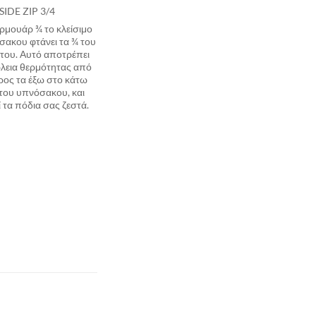
SIDE ZIP 3/4
ρμουάρ ¾ το κλείσιμο
σακου φτάνει τα ¾ του
του. Αυτό αποτρέπει
λεια θερμότητας από
ρος τα έξω στο κάτω
του υπνόσακου, και
ί τα πόδια σας ζεστά.