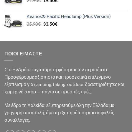
21.90
€
19.50
€
24.90€.
price
τρέχουσα
was:
τιμή
Keanos® Pacific Headlamp (Plus Version)
21.90€.
είναι:
Original
Η
35.90
€
33.50
€
19.50€.
price
τρέχουσα
was:
τιμή
35.90€.
είναι:
33.50€.
ΠΟΙΟΙ ΕΊΜΑΣΤΕ
Στο ΕνΔράσει αγαπάμε τη φύση και την περιπέτεια.
Προσφέρουμε αξιόπιστο και προσεκτικά επιλεγμένο
εξοπλισμό για camping, hiking, outdoor δραστηριότητες και
χειμερινά σπορ — πάντα σε προσιτές τιμές.
Με έδρα τη Χαλκίδα, εξυπηρετούμε όλη την Ελλάδα με
γρήγορη αποστολή, άμεση εξυπηρέτηση και ασφαλείς
συναλλαγές.