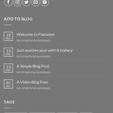
ΑΠΌ ΤΟ BLOG
Welcome to Flatsome
19
Νοέ
στο
Δεν επιτρέπεται σχολιασμός
Welcome
to
Just another post with A Gallery
13
Flatsome
Οκτ
στο
Δεν επιτρέπεται σχολιασμός
Just
another
A Simple Blog Post
13
post
Οκτ
στο
Δεν επιτρέπεται σχολιασμός
with
A
A
Simple
A Video Blog Post
Gallery
01
Blog
Ιαν
στο
Δεν επιτρέπεται σχολιασμός
Post
A
Video
Blog
TAGS
Post