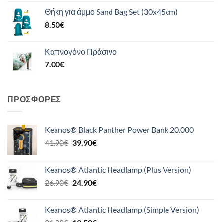
Θήκη για άμμο Sand Bag Set (30x45cm)
8.50
€
Καπνογόνο Πράσινο
7.00
€
ΠΡΟΣΦΟΡΈΣ
Keanos® Black Panther Power Bank 20.000
Original
Η
41.90
€
39.90
€
price
τρέχουσα
was:
τιμή
Keanos® Atlantic Headlamp (Plus Version)
41.90€.
είναι:
Original
Η
26.90
€
24.90
€
39.90€.
price
τρέχουσα
was:
τιμή
Keanos® Atlantic Headlamp (Simple Version)
26.90€.
είναι:
Original
Η