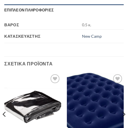
ΕΠΙΠΛΈΟΝ ΠΛΗΡΟΦΟΡΊΕΣ
ΒΆΡΟΣ
0.5 κ.
ΚΑΤΑΣΚΕΥΑΣΤΉΣ
New Camp
ΣΧΕΤΙΚΆ ΠΡΟΪΌΝΤΑ
Add to
Add to
wishlist
wishlist