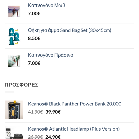
Καπνογόνο Μωβ
7.00
€
Θήκη για άμμο Sand Bag Set (30x45cm)
8.50
€
Καπνογόνο Πράσινο
7.00
€
ΠΡΟΣΦΟΡΈΣ
Keanos® Black Panther Power Bank 20.000
Original
Η
41.90
€
39.90
€
price
τρέχουσα
was:
τιμή
Keanos® Atlantic Headlamp (Plus Version)
41.90€.
είναι:
Original
Η
26.90
€
24.90
€
39.90€.