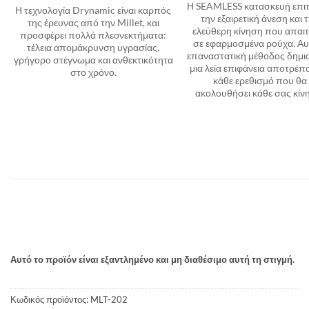
Η SEAMLESS κατασκευή επιτ
Η τεχνολογία Drynamic είναι καρπός
την εξαιρετική άνεση και 
της έρευνας από την Millet, και
ελεύθερη κίνηση που απαιτ
προσφέρει πολλά πλεονεκτήματα:
σε εφαρμοσμένα ρούχα. Αυ
τέλεια απομάκρυνση υγρασίας,
επαναστατική μέθοδος δημι
γρήγορο στέγνωμα και ανθεκτικότητα
μια λεία επιφάνεια αποτρέπ
στο χρόνο.
κάθε ερεθισμό που θα
ακολουθήσει κάθε σας κίν
Αυτό το προϊόν είναι εξαντλημένο και μη διαθέσιμο αυτή τη στιγμή.
Κωδικός προϊόντος:
MLT-202