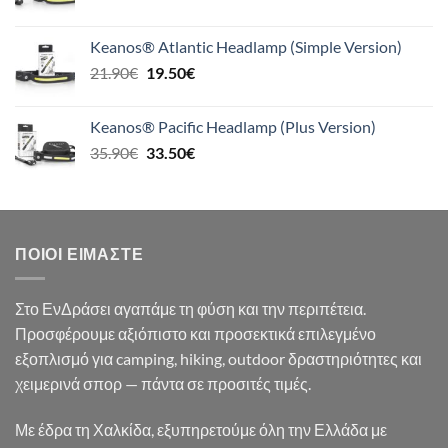
price
τρέχουσα
was:
τιμή
Keanos® Atlantic Headlamp (Simple Version)
26.90€.
είναι:
Original
Η
21.90
€
19.50
€
24.90€.
price
τρέχουσα
was:
τιμή
Keanos® Pacific Headlamp (Plus Version)
21.90€.
είναι:
Original
Η
35.90
€
33.50
€
19.50€.
price
τρέχουσα
was:
τιμή
35.90€.
είναι:
33.50€.
ΠΟΙΟΙ ΕΊΜΑΣΤΕ
Στο ΕνΔράσει αγαπάμε τη φύση και την περιπέτεια.
Προσφέρουμε αξιόπιστο και προσεκτικά επιλεγμένο
εξοπλισμό για camping, hiking, outdoor δραστηριότητες και
χειμερινά σπορ — πάντα σε προσιτές τιμές.
Με έδρα τη Χαλκίδα, εξυπηρετούμε όλη την Ελλάδα με