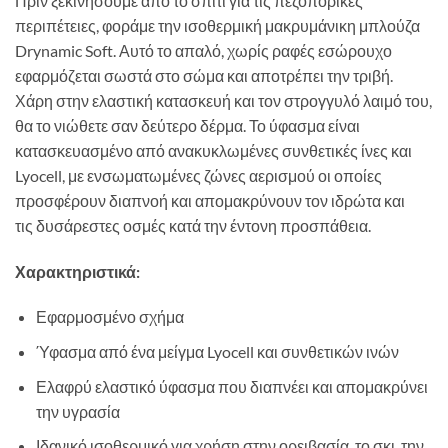
Πριν ξεκινήσουμε από το σπίτι για τις πεζοπορικές
περιπέτειες, φοράμε την ισοθερμική μακρυμάνικη μπλούζα
Drynamic Soft. Αυτό το απαλό, χωρίς ραφές εσώρουχο
εφαρμόζεται σωστά στο σώμα και αποτρέπει την τριβή.
Χάρη στην ελαστική κατασκευή και τον στρογγυλό λαιμό του,
θα το νιώθετε σαν δεύτερο δέρμα. Το ύφασμα είναι
κατασκευασμένο από ανακυκλωμένες συνθετικές ίνες και
Lyocell, με ενσωματωμένες ζώνες αερισμού οι οποίες
προσφέρουν διαπνοή και απομακρύνουν τον ιδρώτα και
τις δυσάρεστες οσμές κατά την έντονη προσπάθεια.
Χαρακτηριστικά:
Εφαρμοσμένο σχήμα
Ύφασμα από ένα μείγμα Lyocell και συνθετικών ινών
Ελαφρύ ελαστικό ύφασμα που διαπνέει και απομακρύνει
την υγρασία
Ιδανικό ισοθερμικό για χρήση στην ορειβασία, το σκι, την