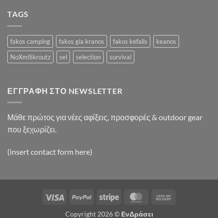
Video
Blog
TAGS
Post
fakos camping
fakos gia kranos
fakos kefalis
keanos
NoXmlSkroutz
sel
selection
survival
ΕΓΓΡΑΦΉ ΣΤΟ NEWSLETTER
Μάθε πρώτος για νέες αφίξεις, προσφορές & outdoor gear
που ξεχωρίζει.
(insert contact form here)
Visa
PayPal
Stripe
MasterCard
Cash
On
Copyright 2026 ©
ΕνΔράσει