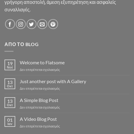
γρήγορη αποστολή, άμεση εξυπηρέτηση και ασφαλείς
συναλλαγές.
ΑΠΌ ΤΟ BLOG
Welcome to Flatsome
19
Νοέ
στο
Δεν επιτρέπεται σχολιασμός
Welcome
to
Just another post with A Gallery
13
Flatsome
Οκτ
στο
Δεν επιτρέπεται σχολιασμός
Just
another
A Simple Blog Post
13
post
Οκτ
στο
Δεν επιτρέπεται σχολιασμός
with
A
A
Simple
A Video Blog Post
Gallery
01
Blog
Ιαν
στο
Δεν επιτρέπεται σχολιασμός
Post
A