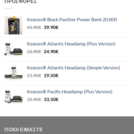
ΠΡΟΣΦΟΡΈΣ
Keanos® Black Panther Power Bank 20.000
Original
Η
41.90
€
39.90
€
price
τρέχουσα
was:
τιμή
Keanos® Atlantic Headlamp (Plus Version)
41.90€.
είναι:
Original
Η
26.90
€
24.90
€
39.90€.
price
τρέχουσα
was:
τιμή
Keanos® Atlantic Headlamp (Simple Version)
26.90€.
είναι:
Original
Η
21.90
€
19.50
€
24.90€.
price
τρέχουσα
was:
τιμή
Keanos® Pacific Headlamp (Plus Version)
21.90€.
είναι:
Original
Η
35.90
€
33.50
€
19.50€.
price
τρέχουσα
was:
τιμή
35.90€.
είναι:
33.50€.
ΠΟΙΟΙ ΕΊΜΑΣΤΕ