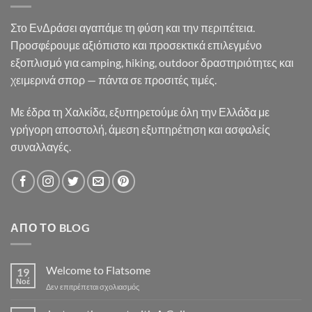
Στο ΕνΔράσει αγαπάμε τη φύση και την περιπέτεια.
Προσφέρουμε αξιόπιστο και προσεκτικά επιλεγμένο
εξοπλισμό για camping, hiking, outdoor δραστηριότητες και
χειμερινά σπορ — πάντα σε προσιτές τιμές.
Με έδρα τη Χαλκίδα, εξυπηρετούμε όλη την Ελλάδα με
γρήγορη αποστολή, άμεση εξυπηρέτηση και ασφαλείς
συναλλαγές.
ΑΠΌ ΤΟ BLOG
Welcome to Flatsome
19
Νοέ
στο
Δεν επιτρέπεται σχολιασμός
Welcome
to