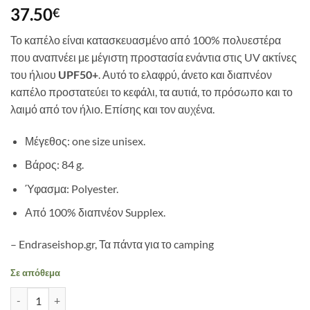
37.50
€
Το καπέλο είναι κατασκευασμένο από 100% πολυεστέρα
που αναπνέει με μέγιστη προστασία ενάντια στις UV ακτίνες
του ήλιου
UPF50+
. Αυτό το ελαφρύ, άνετο και διαπνέον
καπέλο προστατεύει το κεφάλι, τα αυτιά, το πρόσωπο και το
λαιμό από τον ήλιο. Επίσης και τον αυχένα.
Μέγεθος: one size unisex.
Βάρος: 84 g.
Ύφασμα: Polyester.
Από 100% διαπνέον Supplex.
– Endraseishop.gr, Τα πάντα για το camping
Σε απόθεμα
ΚΑΠΕΛΟ TRAVELSAFE SUN HAT UV PROTECTION ποσότητα