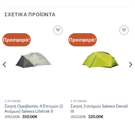
ΣΧΕΤΙΚΆ ΠΡΟΪΌΝΤΑ
Προσφορά!
Προσφορά!
Add to
Add to
wishlist
wishlist
2 ΑΤΌΜΩΝ
2 ΑΤΌΜΩΝ
Σκηνή Ορειβασίας 4 Εποχών (2
Σκηνή 3 ατόμων Salewa Denali
Ατόμων) Salewa Litetrek II
III
Original
Η
Original
Η
390.00
€
350.00
€
350.00
€
320.00
€
price
τρέχουσα
price
τρέχουσα
was:
τιμή
was:
τιμή
390.00€.
είναι:
350.00€.
είναι:
350.00€.
320.00€.