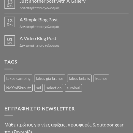
Just another post with A Gallery
13
Flatsome
Οκτ
στο
Δεν επιτρέπεται σχολιασμός
Just
another
A Simple Blog Post
13
post
Οκτ
στο
Δεν επιτρέπεται σχολιασμός
with
A
A
Simple
A Video Blog Post
Gallery
01
Blog
Ιαν
στο
Δεν επιτρέπεται σχολιασμός
Post
A
Video
Blog
TAGS
Post
fakos camping
fakos gia kranos
fakos kefalis
keanos
NoXmlSkroutz
sel
selection
survival
ΕΓΓΡΑΦΉ ΣΤΟ NEWSLETTER
Μάθε πρώτος για νέες αφίξεις, προσφορές & outdoor gear
που ξεχωρίζει.