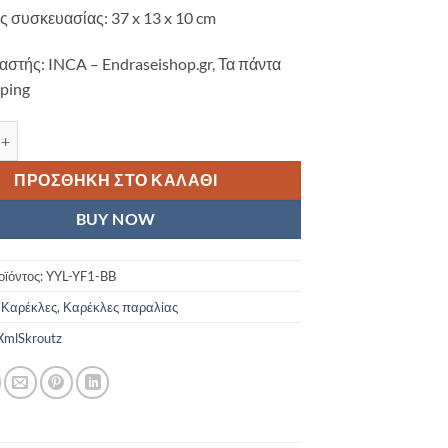
ς συσκευασίας: 37 x 13 x 10 cm
στής: INCA – Endraseishop.gr, Τα πάντα
mping
αραλίας Αλουμινίου INCA Μαύρο/Μπλε ποσότητα
ΠΡΟΣΘΉΚΗ ΣΤΟ ΚΑΛΆΘΙ
BUY NOW
οϊόντος:
YYL-YF1-BB
:
Καρέκλες
,
Καρέκλες παραλίας
mlSkroutz