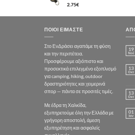
2.75
€
ΠΟΙΟΙ ΕΊΜΑΣΤΕ
ΑΠ
Στο ΕνΔράσει αγαπάμε τη φύση
19
και την περιπέτεια.
Νοέ
Προσφέρουμε αξιόπιστο και
13
προσεκτικά επιλεγμένο εξοπλισμό
Οκτ
για camping, hiking, outdoor
δραστηριότητες και χειμερινά
σπορ — πάντα σε προσιτές τιμές.
13
Οκτ
Με έδρα τη Χαλκίδα,
01
εξυπηρετούμε όλη την Ελλάδα με
Ιαν
γρήγορη αποστολή, άμεση
εξυπηρέτηση και ασφαλείς