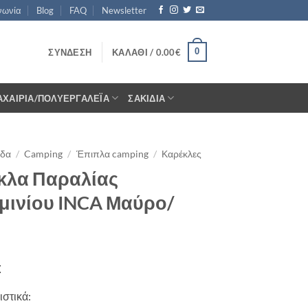
νωνία
Blog
FAQ
Newsletter
0
ΣΎΝΔΕΣΗ
ΚΑΛΆΘΙ /
0.00
€
ΑΧΑΊΡΙΑ/ΠΟΛΥΕΡΓΑΛΈΙΑ
ΣΑΚΊΔΙΑ
ίδα
/
Camping
/
Έπιπλα camping
/
Καρέκλες
κλα Παραλίας
μινίου INCA Μαύρο/
ε
€
στικά: