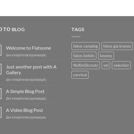
was:
τιμή
35.90€.
είναι
33.5
Ό ΤΟ BLOG
TAGS
fakos camping
fakos gia kranos
Welcome to Flatsome
στο
Δεν επιτρέπεται σχολιασμός
fakos kefalis
keanos
Welcome
to
NoXmlSkroutz
sel
selection
Just another post with A
Flatsome
Gallery
survival
στο
Δεν επιτρέπεται σχολιασμός
Just
another
A Simple Blog Post
post
στο
Δεν επιτρέπεται σχολιασμός
with
A
A
Simple
A Video Blog Post
Gallery
Blog
στο
Δεν επιτρέπεται σχολιασμός
Post
A
Video
Blog