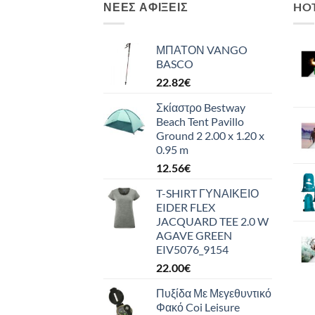
ΝΈΕΣ ΑΦΊΞΕΙΣ
HO
ΜΠΑΤΟΝ VANGO
BASCO
22.82
€
Σκίαστρο Bestway
Beach Tent Pavillo
Ground 2 2.00 x 1.20 x
0.95 m
12.56
€
T-SHIRT ΓΥΝΑΙΚΕΙΟ
EIDER FLEX
JACQUARD TEE 2.0 W
AGAVE GREEN
EIV5076_9154
22.00
€
Πυξίδα Με Μεγεθυντικό
Φακό Coi Leisure