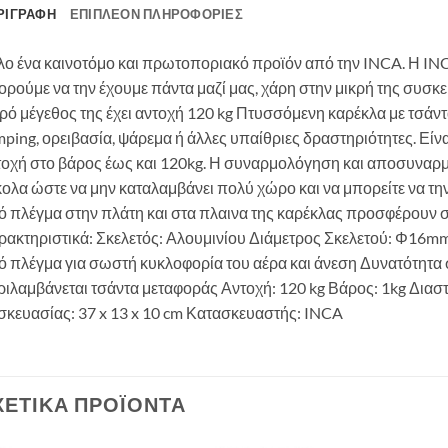
ΡΙΓΡΑΦΉ
ΕΠΙΠΛΈΟΝ ΠΛΗΡΟΦΟΡΊΕΣ
ο ένα καινοτόμο και πρωτοποριακό προϊόν από την INCA. Η INC
ρούμε να την έχουμε πάντα μαζί μας, χάρη στην μικρή της συσκε
ρό μέγεθος της έχει αντοχή 120 kg Πτυσσόμενη καρέκλα με τσάντα
ping, ορειβασία, ψάρεμα ή άλλες υπαίθριες δραστηριότητες. Είνα
τοχή στο βάρος έως και 120kg. Η συναρμολόγηση και αποσυναρμο
ολα ώστε να μην καταλαμβάνει πολύ χώρο και να μπορείτε να την
ό πλέγμα στην πλάτη και στα πλαινα της καρέκλας προσφέρουν σ
ρακτηριστικά: Σκελετός: Αλουμινίου Διάμετρος Σκελετού: Φ16
ό πλέγμα για σωστή κυκλοφορία του αέρα και άνεση Δυνατότητα 
ιλαμβάνεται τσάντα μεταφοράς Αντοχή: 120 kg Βάρος: 1kg Διαστά
σκευασίας: 37 x 13 x 10 cm Κατασκευαστής: INCA
ΧΕΤΙΚΆ ΠΡΟΪΌΝΤΑ