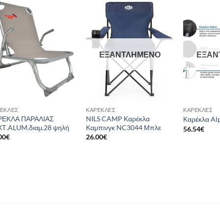
Add to
Add to
wishlist
wishlist
ΕΞΑΝΤΛΗΜΈΝΟ
ΕΞΑΝ
ΈΚΛΕΣ
ΚΑΡΈΚΛΕΣ
ΚΑΡΈΚΛΕΣ
ΡΕΚΛΑ ΠΑΡΑΛΙΑΣ
NILS CAMP Καρέκλα
Καρέκλα Alp
Τ.ALUM.διαμ.28 ψηλή
Καμπινγκ NC3044 Μπλε
56.54
€
00
€
26.00
€