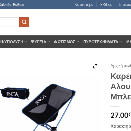
Κατάστημα
E-Shop
Επικοι
Χαλκίδα, Εύβοια
ΣΗ/ΥΠΌΔΥΣΗ
ΨΥΓΕΊΑ
ΦΩΤΙΣΜΌΣ
ΠΥΡΟΤΕΧΝΉΜΑΤΑ
Μ
Αρχική σελ
Καρέ
Αλου
Μπλ
27.00
Χαρακτηρι