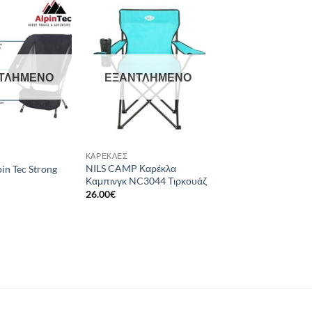
Add to
Add to
wishlist
wishlist
ΤΛΗΜΈΝΟ
ΕΞΑΝΤΛΗΜΈΝΟ
ΚΑΡΈΚΛΕΣ
NILS CAMP Καρέκλα
in Tec Strong
Καμπινγκ NC3044 Τιρκουάζ
26.00
€