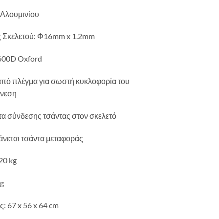
 Αλουμινίου
ς Σκελετού: Φ16mm x 1.2mm
600D Oxford
από πλέγμα για σωστή κυκλοφορία του
άνεση
α σύνδεσης τσάντας στον σκελετό
νεται τσάντα μεταφοράς
20 kg
kg
ς: 67 x 56 x 64 cm