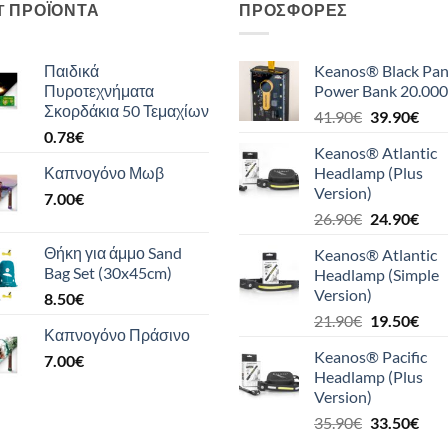
T ΠΡΟΪΌΝΤΑ
ΠΡΟΣΦΟΡΈΣ
Παιδικά
Keanos® Black Pan
Πυροτεχνήματα
Power Bank 20.000
Σκορδάκια 50 Τεμαχίων
Original
Η
41.90
€
39.90
€
0.78
€
price
τρέ
Keanos® Atlantic
was:
τιμή
Καπνογόνο Μωβ
Headlamp (Plus
41.90€.
είναι
Version)
7.00
€
39.9
Original
Η
26.90
€
24.90
€
price
τρέ
Θήκη για άμμο Sand
Keanos® Atlantic
was:
τιμή
Bag Set (30x45cm)
Headlamp (Simple
26.90€.
είναι
Version)
8.50
€
24.9
Original
Η
21.90
€
19.50
€
Καπνογόνο Πράσινο
price
τρέ
Keanos® Pacific
7.00
€
was:
τιμή
Headlamp (Plus
21.90€.
είναι
Version)
19.5
Original
Η
35.90
€
33.50
€
price
τρέ