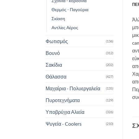
Σχοινιά - κορδόνια
ΠΕ
Θερμός - Παγούρια
Σκίαση
Άλλ
μπο
Αντλίες Αέρος
μικ
Φωτισμός
(136)
cam
αν
Βουνό
(312)
εύκ
Σακίδια
(202)
απ
Χα
Θάλασσα
(427)
απ
Μαχαίρια - Πολυεργαλεία
(135)
Περ
συ
Πυροτεχνήματα
(129)
Υποβρύχια Αλιεία
(326)
Ψυγεία - Coolers
Σ
(210)