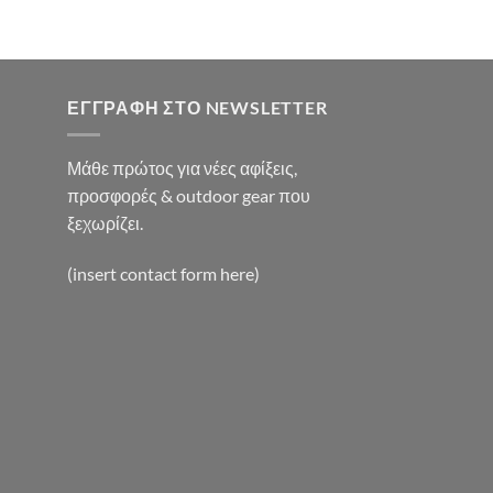
:
0€.
ΕΓΓΡΑΦΉ ΣΤΟ NEWSLETTER
Μάθε πρώτος για νέες αφίξεις,
προσφορές & outdoor gear που
ξεχωρίζει.
(insert contact form here)