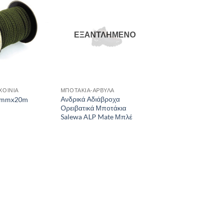
Add to
Add to
wishlist
wishlist
ΕΞΑΝΤΛΗΜΈΝΟ
ΧΟΙΝΙΆ
ΜΠΟΤΆΚΙΑ-ΆΡΒΥΛΑ
Ανδρικά Αδιάβροχα
4mmx20m
Ορειβατικά Μποτάκια
Salewa ALP Mate Μπλέ