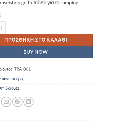
raseishop.gr, Τα πάντα για το camping
α
ρα Μονή Travelsafe Baby Mosquito Net Box ποσότητα
ΠΡΟΣΘΉΚΗ ΣΤΟ ΚΑΛΆΘΙ
BUY NOW
οϊόντος:
TRA-061
Κουνουπιέρες
mlSkroutz