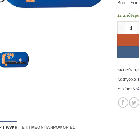
Box – End
Σε απόθεμ
Κουνουπιέ
Κωδικός πρ
Κατηγορία:
Ετικέτα:
NoX
ΡΙΓΡΑΦΉ
ΕΠΙΠΛΈΟΝ ΠΛΗΡΟΦΟΡΊΕΣ