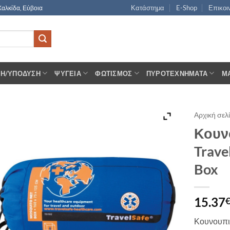
Κατάστημα
E-Shop
Επικοι
Χαλκίδα, Εύβοια
ΣΗ/ΥΠΌΔΥΣΗ
ΨΥΓΕΊΑ
ΦΩΤΙΣΜΌΣ
ΠΥΡΟΤΕΧΝΉΜΑΤΑ
Μ
Αρχική σελ
Κουν
Trave
Box
15.37
Κουνουπιέ