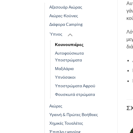
Αυτ
Αξεσουάρ Αιώρας
γάν
Αιώρες-Κούνιες
κού
Διάφορα Camping
Λό
Ύπνος
μεγ
Κουνουπιέρες
διά
Αυτοφούσκωτα
Υποστρώματα
Μαξιλάρια
Υπνόσακοι
Υποστρώματα Αφρού
Φουσκωτά στρώματα
Αιώρες
Σ
Υγιεινή & Πρώτες Βοήθειες
Χημικές Τουαλέτες
Έπιπλα camping