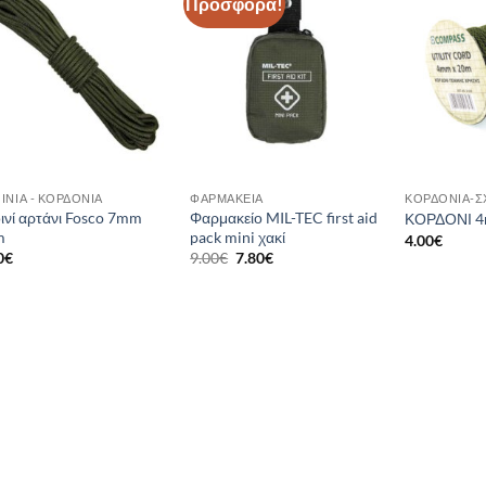
Προσφορά!
Add to
Add to
wishlist
wishlist
ΙΝΙΆ - ΚΟΡΔΌΝΙΑ
ΦΑΡΜΑΚΕΊΑ
ΚΟΡΔΌΝΙΑ-Σ
ινί αρτάνι Fosco 7mm
Φαρμακείο MIL-TEC first aid
ΚΟΡΔΟΝΙ 
m
pack mini χακί
4.00
€
Original
Η
0
€
9.00
€
7.80
€
price
τρέχουσα
was:
τιμή
9.00€.
είναι:
7.80€.