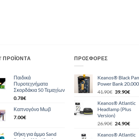
T ΠΡΟΪΌΝΤΑ
ΠΡΟΣΦΟΡΈΣ
Παιδικά
Keanos® Black Pan
Πυροτεχνήματα
Power Bank 20.000
Σκορδάκια 50 Τεμαχίων
Original
Η
41.90
€
39.90
€
0.78
€
price
τρέ
Keanos® Atlantic
was:
τιμή
Καπνογόνο Μωβ
Headlamp (Plus
41.90€.
είναι
Version)
7.00
€
39.9
Original
Η
26.90
€
24.90
€
price
τρέ
Θήκη για άμμο Sand
Keanos® Atlantic
was:
τιμή