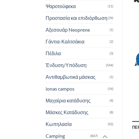
Ψαροτούφεκα
(11)
Προστασία και επιδιόρθωση
(39)
Αξεσουάρ Neoprene
(1)
Γάντια-Καλτσάκια
(2)
Πέδιλα
(3)
Ένδυση/Υπόδυση
(544)
Αντιθαμβωτικά μάσκας
(1)
ionas campos
(14)
Μαχαίρια κατάδυσης
(4)
Μάσκες Κατάδυσης
(8)
Κωπηλασία
(92)
ΠΕ
Camping
(847)