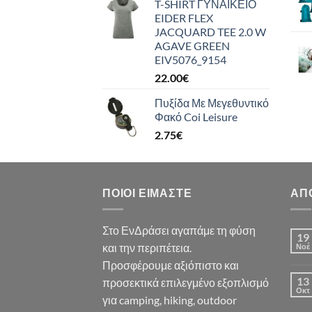
T-SHIRT ΓΥΝΑΙΚΕΙΟ
EIDER FLEX
JACQUARD TEE 2.0 W
AGAVE GREEN
EIV5076_9154
22.00
€
Πυξίδα Με Μεγεθυντικό
Φακό Coi Leisure
2.75
€
ΠΟΙΟΙ ΕΊΜΑΣΤΕ
ΑΠ
Στο ΕνΔράσει αγαπάμε τη φύση
19
και την περιπέτεια.
Νοέ
Προσφέρουμε αξιόπιστο και
13
προσεκτικά επιλεγμένο εξοπλισμό
Οκτ
για camping, hiking, outdoor