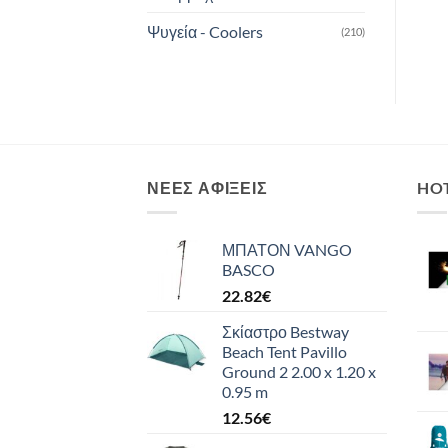
Ψυγεία - Coolers
(210)
ΝΈΕΣ ΑΦΊΞΕΙΣ
HO
ΜΠΑΤΟΝ VANGO
BASCO
22.82
€
Σκίαστρο Bestway
Beach Tent Pavillo
Ground 2 2.00 x 1.20 x
0.95 m
12.56
€