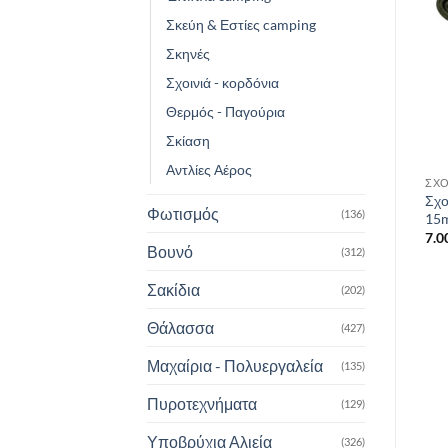
Add to
Add to
wishlist
wishlist
Σκεύη & Εστίες camping
Σκηνές
Σχοινιά - κορδόνια
Θερμός - Παγούρια
Σκίαση
Αντλίες Αέρος
ΜΠΟΤΆΚΙΑ-ΆΡΒΥΛΑ
ΚΟΥΝΟΥΠΙΈΡΕΣ
ΣΧΟ
Ανδρικά Αδιάβροχα
Σχο
Κουνουπιέρα 1 ατόμου
Φωτισμός
(136)
Ορειβατικά Μποτάκια
15
17.00
€
Salewa ALP Mate
7.0
Βουνό
(312)
175.00
€
Σακίδια
(202)
Θάλασσα
(427)
Μαχαίρια - Πολυεργαλεία
(135)
Πυροτεχνήματα
(129)
Υποβρύχια Αλιεία
(326)