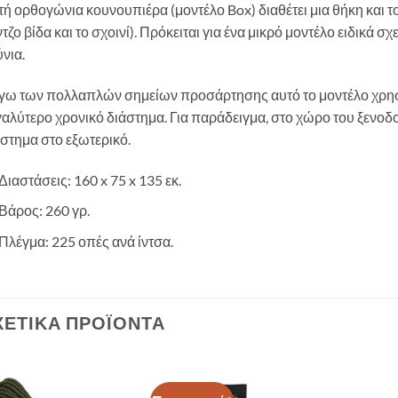
ή ορθογώνια κουνουπιέρα (μοντέλο Box) διαθέτει μια θήκη και 
τζο βίδα και το σχοινί). Πρόκειται για ένα μικρό μοντέλο ειδικά σ
νια.
γω των πολλαπλών σημείων προσάρτησης αυτό το μοντέλο χρησιμ
αλύτερο χρονικό διάστημα. Για παράδειγμα, στο χώρο του ξενοδοχ
στημα στο εξωτερικό.
Διαστάσεις: 160 x 75 x 135 εκ.
Βάρος: 260 γρ.
Πλέγμα: 225 οπές ανά ίντσα.
ΧΕΤΙΚΆ ΠΡΟΪΌΝΤΑ