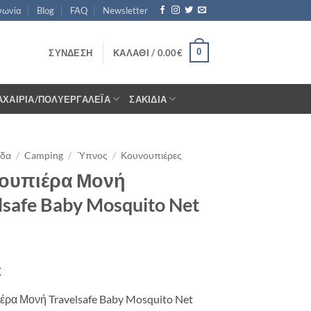
νωνία
Blog
FAQ
Newsletter
0
ΣΎΝΔΕΣΗ
ΚΑΛΆΘΙ /
0.00
€
ΑΧΑΊΡΙΑ/ΠΟΛΥΕΡΓΑΛΈΙΑ
ΣΑΚΊΔΙΑ
ίδα
/
Camping
/
Ύπνος
/
Κουνουπιέρες
ουπιέρα Μονή
lsafe Baby Mosquito Net
€
ρα Μονή Travelsafe Baby Mosquito Net