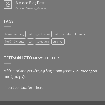
Simple
A Video Blog Post
Gallery
01
Blog
Ιαν
στο
Δεν επιτρέπεται σχολιασμός
Post
A
Video
Blog
TAGS
Post
fakos camping
fakos gia kranos
fakos kefalis
keanos
NoXmlSkroutz
sel
selection
survival
ΕΓΓΡΑΦΉ ΣΤΟ NEWSLETTER
Μάθε πρώτος για νέες αφίξεις, προσφορές & outdoor gear
που ξεχωρίζει.
(insert contact form here)