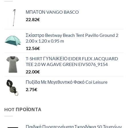
ΜΠΑΤΟΝ VANGO BASCO
22.82
€
Σκίαστρο Bestway Beach Tent Pavillo Ground 2
2.00 x 1.20 x 0.95 m
12.56
€
T-SHIRT ΓΥΝΑΙΚΕΙΟ EIDER FLEX JACQUARD
TEE 2.0 W AGAVE GREEN EIV5076_9154
22.00
€
Πυξίδα Με Μεγεθυντικό Φακό Coi Leisure
2.75
€
HOT ΠΡΟΪΌΝΤΑ
Παιδικά Πυροτεχνήματα Σκορδάκια 50 Τεμαχίων