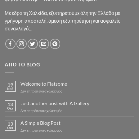
Με έδρα τη Χαλκίδα, εξυπηρετούμε όλη την Ελλάδα με
γρήγορη αποστολή, άμεση εξυπηρέτηση και ασφαλείς
συναλλαγές.
ΑΠΌ ΤΟ BLOG
Welcome to Flatsome
19
Νοέ
στο
Δεν επιτρέπεται σχολιασμός
Welcome
to
Just another post with A Gallery
13
Flatsome
Οκτ
στο
Δεν επιτρέπεται σχολιασμός
Just
another
A Simple Blog Post
13
post
Οκτ
στο
Δεν επιτρέπεται σχολιασμός
with
A
A