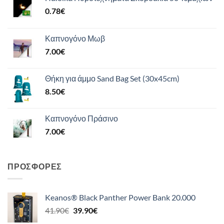
0.78
€
Καπνογόνο Μωβ
7.00
€
Θήκη για άμμο Sand Bag Set (30x45cm)
8.50
€
Καπνογόνο Πράσινο
7.00
€
ΠΡΟΣΦΟΡΈΣ
Keanos® Black Panther Power Bank 20.000
Original
Η
41.90
€
39.90
€
price
τρέχουσα