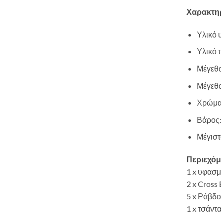
Χαρακτηρ
Υλικό 
Υλικό 
Μέγεθο
Μέγεθο
Χρώμα
Βάρος:
Μέγιστ
Περιεχόμ
1 x υφασμ
2 x Cross 
5 x Ράβδο
1 x τσάντ