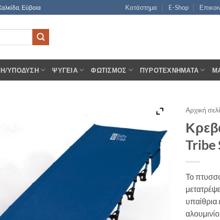
Κατάστημα
E-Shop
Επικοι
Χαλκίδα, Εύβοια
ΣΗ/ΥΠΌΔΥΣΗ
ΨΥΓΕΊΑ
ΦΩΤΙΣΜΌΣ
ΠΥΡΟΤΕΧΝΉΜΑΤΑ
Μ
Αρχική σελ
Κρεβ
Tribe
Το πτυσσό
μετατρέψε
υπαίθρια 
αλουμινίο