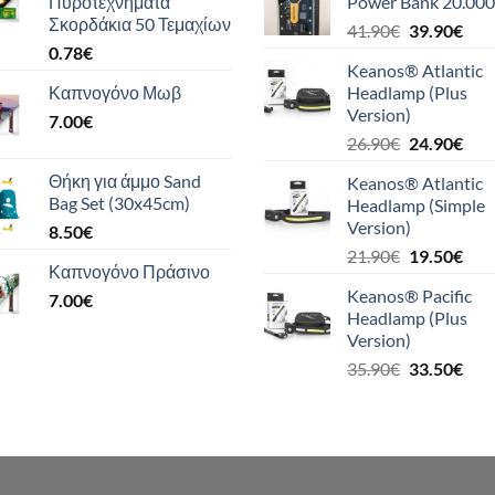
Πυροτεχνήματα
Power Bank 20.000
Σκορδάκια 50 Τεμαχίων
Original
Η
41.90
€
39.90
€
0.78
€
price
τρέ
Keanos® Atlantic
was:
τιμή
Καπνογόνο Μωβ
Headlamp (Plus
41.90€.
είναι
Version)
7.00
€
39.9
Original
Η
26.90
€
24.90
€
price
τρέ
Θήκη για άμμο Sand
Keanos® Atlantic
was:
τιμή
Bag Set (30x45cm)
Headlamp (Simple
26.90€.
είναι
Version)
8.50
€
24.9
Original
Η
21.90
€
19.50
€
Καπνογόνο Πράσινο
price
τρέ
Keanos® Pacific
7.00
€
was:
τιμή
Headlamp (Plus
21.90€.
είναι
Version)
19.5
Original
Η
35.90
€
33.50
€
price
τρέ
was:
τιμή
35.90€.
είναι
33.5