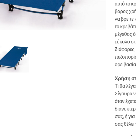
αυτό το κρ
βάρος χρή
να βρείτε
το κρεβάτι
μέγεθος ότ
εύκολο στ
διάφορες
πεζοπορία
ορειβασία,
Χρήση στ
Τι θα λέγ
Σίγουρα να
όταν έχετ
διανυκτερ
σας, ή για
σας θέλει 