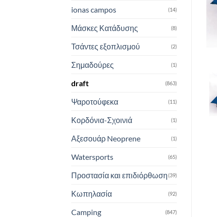
ionas campos
(14)
Μάσκες Κατάδυσης
(8)
Τσάντες εξοπλισμού
(2)
Σημαδούρες
(1)
draft
(863)
Ψαροτούφεκα
(11)
Κορδόνια-Σχοινιά
(1)
Αξεσουάρ Neoprene
(1)
Watersports
(65)
Προστασία και επιδιόρθωση
(39)
Κωπηλασία
(92)
Camping
(847)