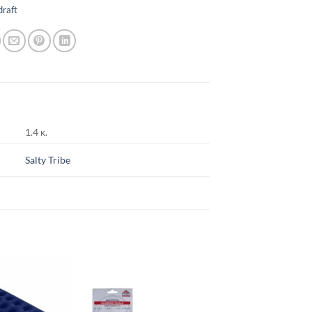
draft
1.4 κ.
Salty Tribe
Add to
Add to
wishlist
wishlist