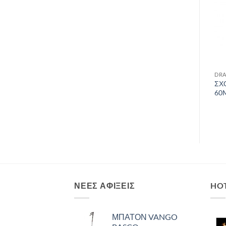
DRAFT
DRAFT
DRA
Μπατόν Lafuma SHIFT
ΟΚΤΑΡΙ STUBAI
ΣΧ
PAIRS /Blue
STANDARD FIGURE 8 RED
60
988125
ΝΈΕΣ ΑΦΊΞΕΙΣ
HO
ΜΠΑΤΟΝ VANGO