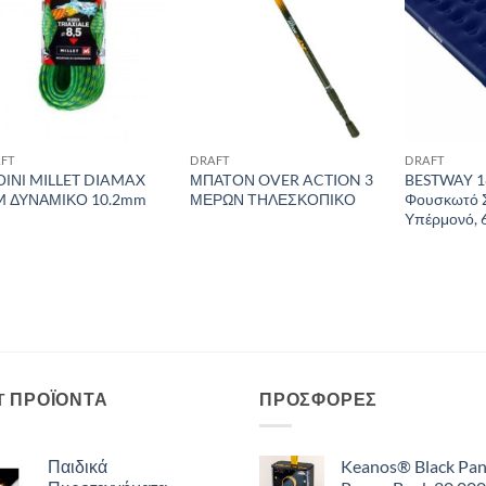
FT
DRAFT
DRAFT
ΟΙΝΙ MILLET DIAMAX
ΜΠΑΤΟΝ OVER ACTION 3
BESTWAY 1
M ΔΥΝΑΜΙΚΟ 10.2mm
ΜΕΡΩΝ ΤΗΛΕΣΚΟΠΙΚΟ
Φουσκωτό 
Υπέρμονό, 
T ΠΡΟΪΌΝΤΑ
ΠΡΟΣΦΟΡΈΣ
Παιδικά
Keanos® Black Pan