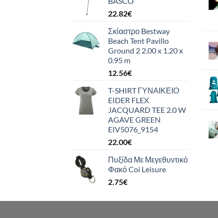
BASCO
22.82
€
Σκίαστρο Bestway
Beach Tent Pavillo
Ground 2 2.00 x 1.20 x
0.95 m
12.56
€
T-SHIRT ΓΥΝΑΙΚΕΙΟ
EIDER FLEX
JACQUARD TEE 2.0 W
AGAVE GREEN
EIV5076_9154
22.00
€
Πυξίδα Με Μεγεθυντικό
Φακό Coi Leisure
2.75
€