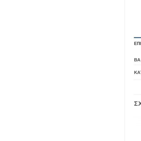
ΕΠ
ΒΆ
ΚΑ
Σ
Add to
Add to
wishlist
wishlist