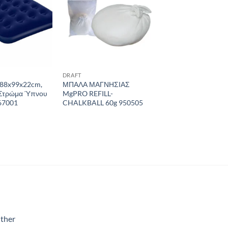
DRAFT
88x99x22cm,
ΜΠΑΛΑ ΜΑΓΝΗΣΙΑΣ
Στρώμα Ύπνου
MgPRO REFILL-
67001
CHALKBALL 60g 950505
ther