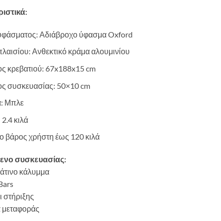
ιστικά:
υφάσματος: Αδιάβροχο ύφασμα Oxford
πλαισίου: Ανθεκτικό κράμα αλουμινίου
ς κρεβατιού: 67x188x15 cm
ς συσκευασίας: 50×10 cm
: Μπλε
 2.4 κιλά
ο βάρος χρήστη έως 120 κιλά
ενο συσκευασίας:
άτινο κάλυμμα
Bars
ι στήριξης
α μεταφοράς