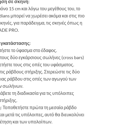
ση σε σκηνή:
όνο 15 cm και λόγω του μεγέθους του, το
idians μπορεί να χωρέσει ακόμα και στις πιο
κηνές, για παράδειγμα, τις σκηνές όπως η
ADE PRO.
εγκατάστασης:
τήστε το ύφασμα στο έδαφος.
ε τους δύο εγκάρσιους σωλήνες (cross bars)
ετήστε τους στις οπές του υφάσματος.
ε τις ράβδους στήριξης. Στερεώστε τις δύο
ιας ράβδου στις οπές των αγωγού των
ν σωλήνων.
άβετε τη διαδικασία για τις υπόλοιπες
τήριξης.
: Τοποθετήστε πρώτα τη μεσαία ράβδο
και μετά τις υπόλοιπες, αυτό θα διευκολύνει
έτηση και των υπολοίπων.