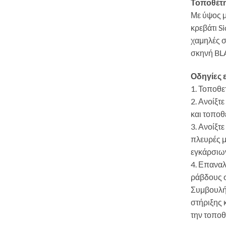
Τοποθέτη
Με ύψος μ
κρεβάτι S
χαμηλές σ
σκηνή BL
Οδηγίες 
1. Τοποθε
2. Ανοίξτ
και τοποθ
3. Ανοίξτ
πλευρές μ
εγκάρσιω
4. Επαναλ
ράβδους σ
Συμβουλή
στήριξης 
την τοποθ