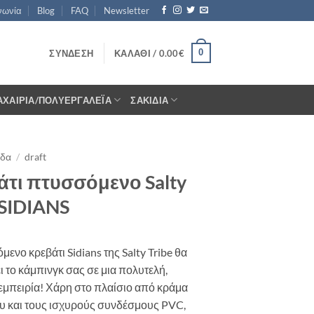
νωνία
Blog
FAQ
Newsletter
0
ΣΎΝΔΕΣΗ
ΚΑΛΆΘΙ /
0.00
€
ΑΧΑΊΡΙΑ/ΠΟΛΥΕΡΓΑΛΈΙΑ
ΣΑΚΊΔΙΑ
ίδα
/
draft
άτι πτυσσόμενο Salty
 SIDIANS
μενο κρεβάτι Sidians της Salty Tribe θα
ι το κάμπινγκ σας σε μια πολυτελή,
εμπειρία! Χάρη στο πλαίσιο από κράμα
υ και τους ισχυρούς συνδέσμους PVC,