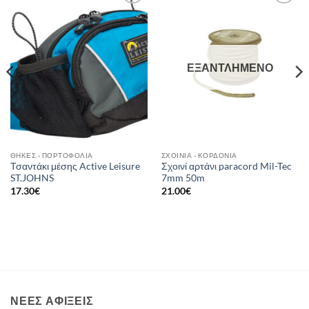
Add to
Add to
wishlist
wishlist
ΕΞΑΝΤΛΗΜΈΝΟ
ΘΉΚΕΣ - ΠΟΡΤΟΦΌΛΙΑ
ΣΧΟΙΝΙΆ - ΚΟΡΔΌΝΙΑ
Τσαντάκι μέσης Active Leisure
Σχοινί αρτάνι paracord Mil-Tec
ST.JOHNS
7mm 50m
17.30
€
21.00
€
ΝΈΕΣ ΑΦΊΞΕΙΣ