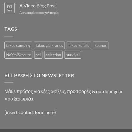
A
Simple
A Video Blog Post
Gallery
01
Blog
Ιαν
στο
Δεν επιτρέπεται σχολιασμός
Post
A
Video
Blog
TAGS
Post
fakos camping
fakos gia kranos
fakos kefalis
keanos
NoXmlSkroutz
sel
selection
survival
ΕΓΓΡΑΦΉ ΣΤΟ NEWSLETTER
Μάθε πρώτος για νέες αφίξεις, προσφορές & outdoor gear
που ξεχωρίζει.
(insert contact form here)