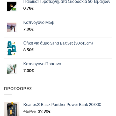
Παιδικά Πυροτεχνήματα Σκορδάκια 50 Τεμαχίων
0.78
€
Καπνογόνο Μωβ
7.00
€
Θήκη για άμμο Sand Bag Set (30x45cm)
8.50
€
Καπνογόνο Πράσινο
7.00
€
ΠΡΟΣΦΟΡΈΣ
Keanos® Black Panther Power Bank 20.000
Original
Η
41.90
€
39.90
€