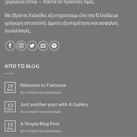
χειμερινά σπορ — πάντα σε προσιτές τιμές.
Με έδρα τη Χαλκίδα, εξυπηρετούμε όλη την Ελλάδα με
γρήγορη αποστολή, άμεση εξυπηρέτηση και ασφαλείς
συναλλαγές.
ΑΠΌ ΤΟ BLOG
Welcome to Flatsome
19
Νοέ
στο
Δεν επιτρέπεται σχολιασμός
Welcome
to
Just another post with A Gallery
13
Flatsome
Οκτ
στο
Δεν επιτρέπεται σχολιασμός
Just
another
A Simple Blog Post
13
post
Οκτ
στο
Δεν επιτρέπεται σχολιασμός
with
A