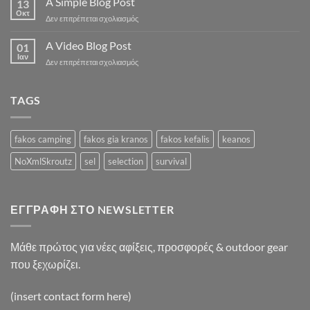
A Simple Blog Post
13
post
Οκτ
στο
Δεν επιτρέπεται σχολιασμός
with
A
A
Simple
A Video Blog Post
Gallery
01
Blog
Ιαν
στο
Δεν επιτρέπεται σχολιασμός
Post
A
Video
Blog
TAGS
Post
fakos camping
fakos gia kranos
fakos kefalis
keanos
NoXmlSkroutz
sel
selection
survival
ΕΓΓΡΑΦΉ ΣΤΟ NEWSLETTER
Μάθε πρώτος για νέες αφίξεις, προσφορές & outdoor gear
που ξεχωρίζει.
(insert contact form here)