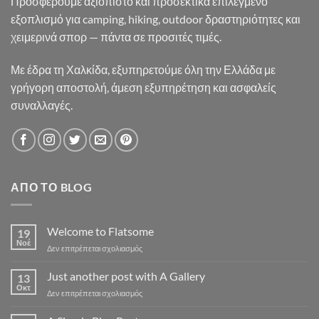
Προσφέρουμε αξιόπιστο και προσεκτικά επιλεγμένο
εξοπλισμό για camping, hiking, outdoor δραστηριότητες και
χειμερινά σπορ — πάντα σε προσιτές τιμές.
Με έδρα τη Χαλκίδα, εξυπηρετούμε όλη την Ελλάδα με
γρήγορη αποστολή, άμεση εξυπηρέτηση και ασφαλείς
συναλλαγές.
ΑΠΌ ΤΟ BLOG
Welcome to Flatsome
19
Νοέ
στο
Δεν επιτρέπεται σχολιασμός
Welcome
to
Just another post with A Gallery
13
Flatsome
Οκτ
στο
Δεν επιτρέπεται σχολιασμός
Just
another