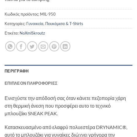
Κωδικός προϊόντος:
MIL-950
Κατηγορίες:
Γυναικεία
,
Πουκάμισα & T-Shirts
Ετικέτα:
NoXmlSkroutz
ΠΕΡΙΓΡΑΦΉ
ΕΠΙΠΛΈΟΝ ΠΛΗΡΟΦΟΡΊΕΣ
Ενισχύστε την απόδοσή σας όταν κάνετε πεζοπορία χάρη
στη θερμική άνεση που προσφέρει αυτο το τεχνικό
μπλουζάκι SNEAK PEAK.
Κατασκευασμένο από ελαφρύ πολυεστέρα DRYNAMIC®,
αυτό το μπλουζάκι για γυναίκες διώχνει γρήγορα την