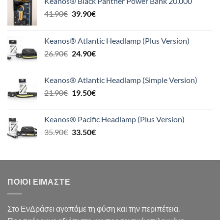
Keanos® Black Panther Power Bank 20.000
Original
Η
41.90
€
39.90
€
price
τρέχουσα
was:
τιμή
Keanos® Atlantic Headlamp (Plus Version)
41.90€.
είναι:
Original
Η
26.90
€
24.90
€
39.90€.
price
τρέχουσα
was:
τιμή
Keanos® Atlantic Headlamp (Simple Version)
26.90€.
είναι:
Original
Η
21.90
€
19.50
€
24.90€.
price
τρέχουσα
was:
τιμή
Keanos® Pacific Headlamp (Plus Version)
21.90€.
είναι:
Original
Η
35.90
€
33.50
€
19.50€.
price
τρέχουσα
was:
τιμή
35.90€.
είναι:
33.50€.
ΠΟΙΟΙ ΕΊΜΑΣΤΕ
Στο ΕνΔράσει αγαπάμε τη φύση και την περιπέτεια.