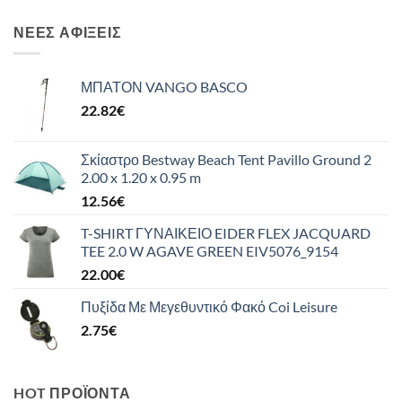
ΝΈΕΣ ΑΦΊΞΕΙΣ
ΜΠΑΤΟΝ VANGO BASCO
22.82
€
Σκίαστρο Bestway Beach Tent Pavillo Ground 2
2.00 x 1.20 x 0.95 m
12.56
€
T-SHIRT ΓΥΝΑΙΚΕΙΟ EIDER FLEX JACQUARD
TEE 2.0 W AGAVE GREEN EIV5076_9154
22.00
€
Πυξίδα Με Μεγεθυντικό Φακό Coi Leisure
2.75
€
HOT ΠΡΟΪΌΝΤΑ