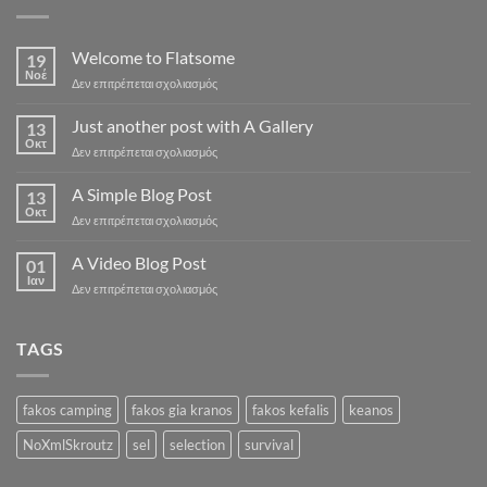
Welcome to Flatsome
19
Νοέ
στο
Δεν επιτρέπεται σχολιασμός
Welcome
to
Just another post with A Gallery
13
Flatsome
Οκτ
στο
Δεν επιτρέπεται σχολιασμός
Just
another
A Simple Blog Post
13
post
Οκτ
στο
Δεν επιτρέπεται σχολιασμός
with
A
A
Simple
A Video Blog Post
Gallery
01
Blog
Ιαν
στο
Δεν επιτρέπεται σχολιασμός
Post
A
Video
Blog
TAGS
Post
fakos camping
fakos gia kranos
fakos kefalis
keanos
NoXmlSkroutz
sel
selection
survival