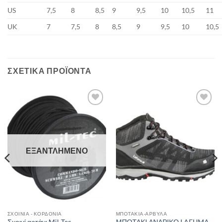
US
7,5
8
8,5
9
9,5
10
10,5
11
UK
7
7,5
8
8,5
9
9,5
10
10,5
ΣΧΕΤΙΚΆ ΠΡΟΪΌΝΤΑ
Add to
Add to
wishlist
wishlist
ΕΞΑΝΤΛΗΜΈΝΟ
ΣΧΟΙΝΙΆ - ΚΟΡΔΌΝΙΑ
ΜΠΟΤΆΚΙΑ-ΆΡΒΥΛΑ
Σχοινί αρτάνι Mil-Tec
ΜΠΟΤΑΚΙ ΑΝΔΡΙΚΟ LAFUMA