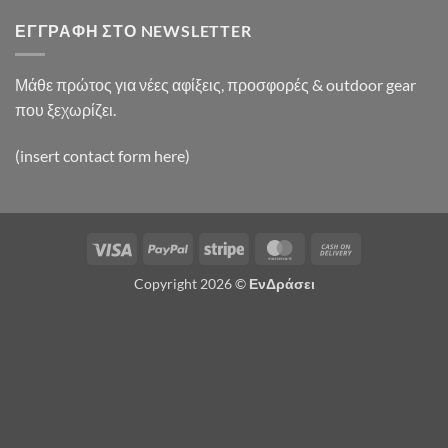
ΕΓΓΡΑΦΉ ΣΤΟ NEWSLETTER
Μάθε πρώτος για νέες αφίξεις, προσφορές & outdoor gear
που ξεχωρίζει.
(insert contact form here)
Visa
PayPal
Stripe
MasterCard
Cash
On
Copyright 2026 ©
ΕνΔράσει
Delivery