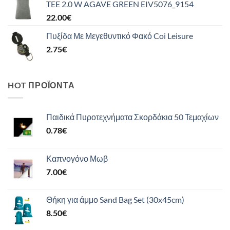
TEE 2.0 W AGAVE GREEN EIV5076_9154
22.00
€
Πυξίδα Με Μεγεθυντικό Φακό Coi Leisure
2.75
€
HOT ΠΡΟΪΌΝΤΑ
Παιδικά Πυροτεχνήματα Σκορδάκια 50 Τεμαχίων
0.78
€
Καπνογόνο Μωβ
7.00
€
Θήκη για άμμο Sand Bag Set (30x45cm)
8.50
€