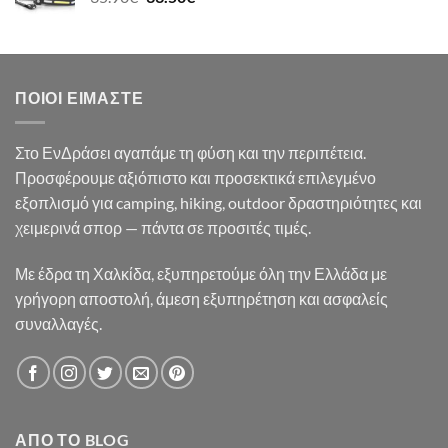
price
τρέχουσα
was:
τιμή
35.90€.
είναι:
33.50€.
ΠΟΙΟΙ ΕΊΜΑΣΤΕ
Στο ΕνΔράσει αγαπάμε τη φύση και την περιπέτεια.
Προσφέρουμε αξιόπιστο και προσεκτικά επιλεγμένο
εξοπλισμό για camping, hiking, outdoor δραστηριότητες και
χειμερινά σπορ — πάντα σε προσιτές τιμές.
Με έδρα τη Χαλκίδα, εξυπηρετούμε όλη την Ελλάδα με
γρήγορη αποστολή, άμεση εξυπηρέτηση και ασφαλείς
συναλλαγές.
ΑΠΌ ΤΟ BLOG