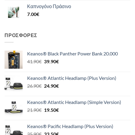
Καπνογόνο Πράσινο
7.00
€
ΠΡΟΣΦΟΡΈΣ
Keanos® Black Panther Power Bank 20.000
Original
Η
41.90
€
39.90
€
price
τρέχουσα
was:
τιμή
Keanos® Atlantic Headlamp (Plus Version)
41.90€.
είναι:
Original
Η
26.90
€
24.90
€
39.90€.
price
τρέχουσα
was:
τιμή
Keanos® Atlantic Headlamp (Simple Version)
26.90€.
είναι:
Original
Η
21.90
€
19.50
€
24.90€.
price
τρέχουσα
was:
τιμή
Keanos® Pacific Headlamp (Plus Version)
21.90€.
είναι:
Original
Η
35.90
€
33.50
€
19.50€.