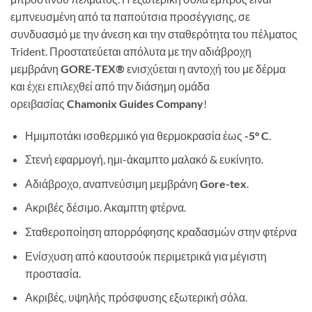
εμπνευσμένη από τα παπούτσια προσέγγισης, σε
συνδυασμό με την άνεση και την σταθερότητα του πέλματος
Trident. Προστατεύεται απόλυτα με την αδιάβροχη
μεμβράνη
GORE-TEX®
ενισχύεται η αντοχή του με δέρμα
και έχει επιλεχθεί από την διάσημη ομάδα
ορειβασίας
Chamonix Guides Company
!
Ημιμποτάκι ισοθερμικό για θερμοκρασία έως
-5° C
.
Στενή εφαρμογή, ημι-άκαμπτο μαλακό & ευκίνητο.
Αδιάβροχο, αναπνεύσιμη μεμβράνη
Gore-tex
.
Ακριβές δέσιμο. Ακαμπτη φτέρνα.
Σταθεροποίηση απορρόφησης κραδασμών στην φτέρνα
Ενίσχυση από καουτσούκ περιμετρικά για μέγιστη
προστασία.
Ακριβές, υψηλής πρόσφυσης εξωτερική σόλα.