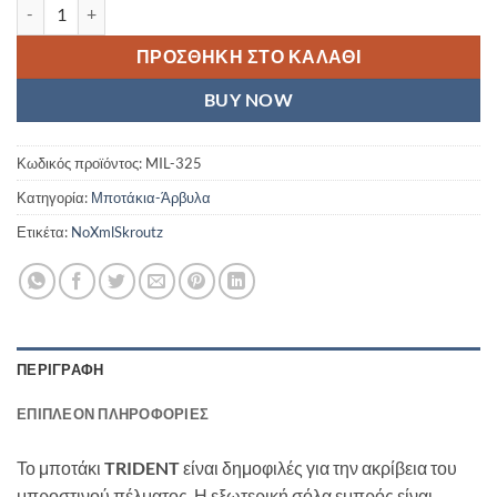
Μποτάκι Ανδρικό Millet Super Trident GTX Tarmac ποσότητα
ΠΡΟΣΘΉΚΗ ΣΤΟ ΚΑΛΆΘΙ
BUY NOW
Κωδικός προϊόντος:
MIL-325
Κατηγορία:
Μποτάκια-Άρβυλα
Ετικέτα:
NoXmlSkroutz
ΠΕΡΙΓΡΑΦΉ
ΕΠΙΠΛΈΟΝ ΠΛΗΡΟΦΟΡΊΕΣ
Το μποτάκι
TRIDENT
είναι δημοφιλές για την ακρίβεια του
μπροστινού πέλματος. Η εξωτερική σόλα εμπρός είναι