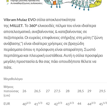
Vibram Mulaz EVO
σόλα αποκλειστικότητα
της
MILLET.
Το
360°
ελικοειδές πέλμα του είναι ιδιαίτερα
αποτελεσματικό, ανεβαίνοντας & κατεβαίνοντας σε
πεζοπορεία. Οι ευρείες επιφάνειες στήριξης στη μύτη (“ζώνη
ανάβασης”) είναι ιδιαίτερα χρήσιμες σε βραχώδη
περάσματα όπου η πρόσφυση είναι απαραίτητη. Σωστό
περπάτημα και πλευρική ευστάθεια. Αυτή η σόλα προσφέρει
μεγάλη προστασία & θα σας πάει οπουδήποτε θέλετε να
πάτε.
Μεγεθολόγιο
Μήκος
πατούσας
26
26,5
27
27,5
28
28,5
29
29,5
(cm)
2/3
1/3
2/3
1/3
2/3
1/
EUR
42
44
40
41
42
43
44
45