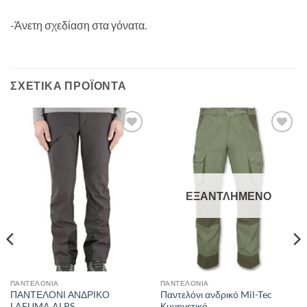
-Άνετη σχεδίαση στα γόνατα.
ΣΧΕΤΙΚΆ ΠΡΟΪΌΝΤΑ
Add to
Add to
wishlist
wishlist
ΕΞΑΝΤΛΗΜΈΝΟ
ΠΑΝΤΕΛΌΝΙΑ
ΠΑΝΤΕΛΌΝΙΑ
ΠΑΝΤΕΛΟΝΙ ΑΝΔΡΙΚΟ
Παντελόνι ανδρικό Mil-Tec
LAFUMA ALPS
Κυνηγετικό