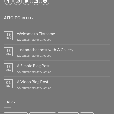
ΑΠΌ ΤΟ BLOG
Welcome to Flatsome
19
Νοέ
στο
Δεν επιτρέπεται σχολιασμός
Welcome
to
Just another post with A Gallery
13
Flatsome
Οκτ
στο
Δεν επιτρέπεται σχολιασμός
Just
another
A Simple Blog Post
13
post
Οκτ
στο
Δεν επιτρέπεται σχολιασμός
with
A
A
Simple
A Video Blog Post
Gallery
01
Blog
Ιαν
στο
Δεν επιτρέπεται σχολιασμός
Post
A
Video
Blog
TAGS
Post