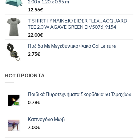
2.00 x 1.20 x 0.95 m
12.56
€
T-SHIRT ΓΥΝΑΙΚΕΙΟ EIDER FLEX JACQUARD
TEE 2.0 W AGAVE GREEN EIV5076_9154
22.00
€
Πυξίδα Με Μεγεθυντικό Φακό Coi Leisure
2.75
€
HOT ΠΡΟΪΌΝΤΑ
Παιδικά Πυροτεχνήματα Σκορδάκια 50 Τεμαχίων
0.78
€
Καπνογόνο Μωβ
7.00
€