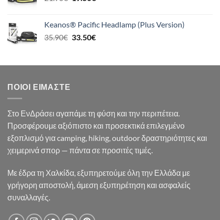
price
τρέχουσα
was:
τιμή
Keanos® Pacific Headlamp (Plus Version)
21.90€.
είναι:
Original
Η
35.90
€
33.50
€
19.50€.
price
τρέχουσα
was:
τιμή
35.90€.
είναι:
33.50€.
ΠΟΙΟΙ ΕΊΜΑΣΤΕ
Στο ΕνΔράσει αγαπάμε τη φύση και την περιπέτεια.
Προσφέρουμε αξιόπιστο και προσεκτικά επιλεγμένο
εξοπλισμό για camping, hiking, outdoor δραστηριότητες και
χειμερινά σπορ — πάντα σε προσιτές τιμές.
Με έδρα τη Χαλκίδα, εξυπηρετούμε όλη την Ελλάδα με
γρήγορη αποστολή, άμεση εξυπηρέτηση και ασφαλείς
συναλλαγές.