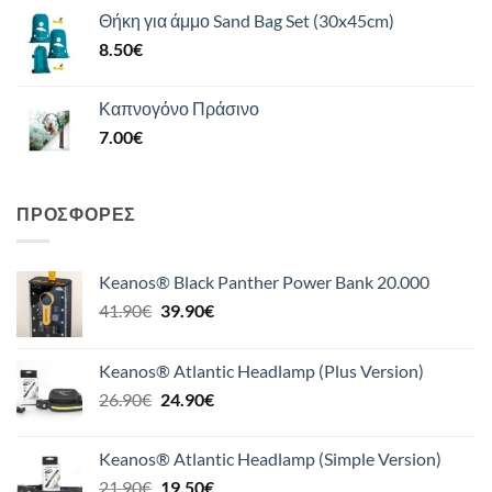
Θήκη για άμμο Sand Bag Set (30x45cm)
8.50
€
Καπνογόνο Πράσινο
7.00
€
ΠΡΟΣΦΟΡΈΣ
Keanos® Black Panther Power Bank 20.000
Original
Η
41.90
€
39.90
€
price
τρέχουσα
was:
τιμή
Keanos® Atlantic Headlamp (Plus Version)
41.90€.
είναι:
Original
Η
26.90
€
24.90
€
39.90€.
price
τρέχουσα
was:
τιμή
Keanos® Atlantic Headlamp (Simple Version)
26.90€.
είναι:
Original
Η
21.90
€
19.50
€
24.90€.