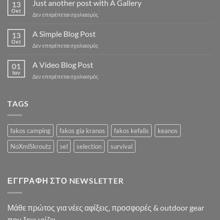
Just another post with A Gallery
13
Flatsome
Οκτ
στο
Δεν επιτρέπεται σχολιασμός
Just
another
A Simple Blog Post
13
post
Οκτ
στο
Δεν επιτρέπεται σχολιασμός
with
A
A
Simple
A Video Blog Post
Gallery
01
Blog
Ιαν
στο
Δεν επιτρέπεται σχολιασμός
Post
A
Video
Blog
TAGS
Post
fakos camping
fakos gia kranos
fakos kefalis
keanos
NoXmlSkroutz
sel
selection
survival
ΕΓΓΡΑΦΉ ΣΤΟ NEWSLETTER
Μάθε πρώτος για νέες αφίξεις, προσφορές & outdoor gear
που ξεχωρίζει.