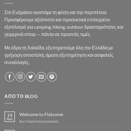
Στο ΕνΔράσει αγαπάμε τη φύση και την περιπέτεια.
Προσφέρουμε αξιόπιστο και προσεκτικά επιλεγμένο
εξοπλισμό για camping, hiking, outdoor δραστηριότητες και
χειμερινά σπορ — πάντα σε προσιτές τιμές.
Με έδρα τη Χαλκίδα, εξυπηρετούμε όλη την Ελλάδα με
γρήγορη αποστολή, άμεση εξυπηρέτηση και ασφαλείς
συναλλαγές.
ΑΠΌ ΤΟ BLOG
Welcome to Flatsome
19
Νοέ
στο
Δεν επιτρέπεται σχολιασμός
Welcome
to