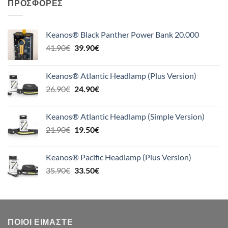
ΠΡΟΣΦΟΡΈΣ
Keanos® Black Panther Power Bank 20.000
Original
Η
41.90
€
39.90
€
price
τρέχουσα
was:
τιμή
Keanos® Atlantic Headlamp (Plus Version)
41.90€.
είναι:
Original
Η
26.90
€
24.90
€
39.90€.
price
τρέχουσα
was:
τιμή
Keanos® Atlantic Headlamp (Simple Version)
26.90€.
είναι:
Original
Η
21.90
€
19.50
€
24.90€.
price
τρέχουσα
was:
τιμή
Keanos® Pacific Headlamp (Plus Version)
21.90€.
είναι:
Original
Η
35.90
€
33.50
€
19.50€.
price
τρέχουσα
was:
τιμή
35.90€.
είναι:
33.50€.
ΠΟΙΟΙ ΕΊΜΑΣΤΕ