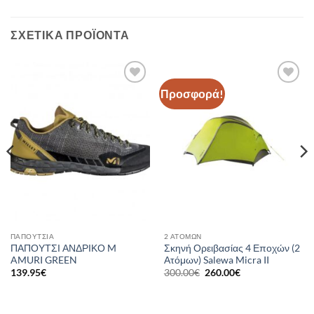
ΣΧΕΤΙΚΆ ΠΡΟΪΌΝΤΑ
Προσφορά!
Add to
Add to
wishlist
wishlist
ΠΑΠΟΎΤΣΙΑ
2 ΑΤΌΜΩΝ
ΠΑΠΟΥΤΣΙ ΑΝΔΡΙΚΟ M
Σκηνή Ορειβασίας 4 Εποχών (2
AMURI GREEN
Ατόμων) Salewa Micra II
Original
Η
139.95
€
300.00
€
260.00
€
price
τρέχουσα
was:
τιμή
300.00€.
είναι:
260.00€.