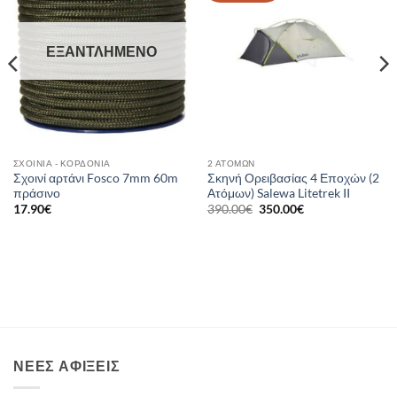
ΕΞΑΝΤΛΗΜΈΝΟ
ΣΧΟΙΝΙΆ - ΚΟΡΔΌΝΙΑ
2 ΑΤΌΜΩΝ
Σχοινί αρτάνι Fosco 7mm 60m
Σκηνή Ορειβασίας 4 Εποχών (2
πράσινο
Ατόμων) Salewa Litetrek II
Original
Η
17.90
€
390.00
€
350.00
€
price
τρέχουσα
was:
τιμή
390.00€.
είναι:
350.00€.
ΝΈΕΣ ΑΦΊΞΕΙΣ