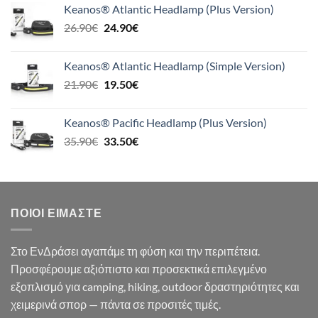
Keanos® Atlantic Headlamp (Plus Version)
41.90€.
είναι:
Original
Η
26.90
€
24.90
€
39.90€.
price
τρέχουσα
was:
τιμή
Keanos® Atlantic Headlamp (Simple Version)
26.90€.
είναι:
Original
Η
21.90
€
19.50
€
24.90€.
price
τρέχουσα
was:
τιμή
Keanos® Pacific Headlamp (Plus Version)
21.90€.
είναι:
Original
Η
35.90
€
33.50
€
19.50€.
price
τρέχουσα
was:
τιμή
35.90€.
είναι:
33.50€.
ΠΟΙΟΙ ΕΊΜΑΣΤΕ
Στο ΕνΔράσει αγαπάμε τη φύση και την περιπέτεια.
Προσφέρουμε αξιόπιστο και προσεκτικά επιλεγμένο
εξοπλισμό για camping, hiking, outdoor δραστηριότητες και
χειμερινά σπορ — πάντα σε προσιτές τιμές.