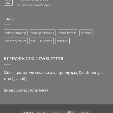
Blog
Ιαν
στο
Δεν επιτρέπεται σχολιασμός
Post
A
Video
Blog
TAGS
Post
fakos camping
fakos gia kranos
fakos kefalis
keanos
NoXmlSkroutz
sel
selection
survival
ΕΓΓΡΑΦΉ ΣΤΟ NEWSLETTER
Μάθε πρώτος για νέες αφίξεις, προσφορές & outdoor gear
που ξεχωρίζει.
(insert contact form here)