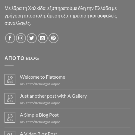
Με έδρα τη Χαλκίδα, εξυπηρετούμε όλη την Ελλάδα με
γρήγορη αποστολή, άμεση εξυπηρέτηση και ασφαλείς
συναλλαγές.
ΑΠΌ ΤΟ BLOG
Welcome to Flatsome
19
Νοέ
στο
Δεν επιτρέπεται σχολιασμός
Welcome
to
Just another post with A Gallery
13
Flatsome
Οκτ
στο
Δεν επιτρέπεται σχολιασμός
Just
another
A Simple Blog Post
13
post
Οκτ
στο
Δεν επιτρέπεται σχολιασμός
with
A
A
Simple
A Video Blog Post
Gallery
01