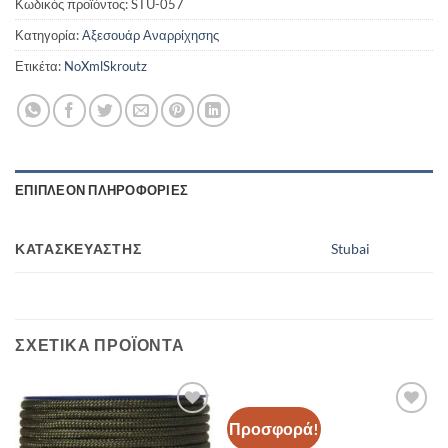
Κωδικός προϊόντος:
STU-057
Κατηγορία:
Αξεσουάρ Αναρρίχησης
Ετικέτα:
NoXmlSkroutz
ΕΠΙΠΛΈΟΝ ΠΛΗΡΟΦΟΡΊΕΣ
ΚΑΤΑΣΚΕΥΑΣΤΉΣ
Stubai
ΣΧΕΤΙΚΆ ΠΡΟΪΌΝΤΑ
Προσφορά!
Add to
Add to
wishlist
wishlist