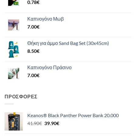
0.78
€
Καπνογόνο Μωβ
7.00
€
Θήκη για άμμο Sand Bag Set (30x45cm)
8.50
€
Καπνογόνο Πράσινο
7.00
€
ΠΡΟΣΦΟΡΈΣ
Keanos® Black Panther Power Bank 20.000
Original
Η
41.90
€
39.90
€
price
τρέχουσα
was:
τιμή