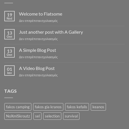
Welcome to Flatsome
19
Νοέ
στο
Δεν επιτρέπεται σχολιασμός
Welcome
to
Just another post with A Gallery
13
Flatsome
Οκτ
στο
Δεν επιτρέπεται σχολιασμός
Just
another
A Simple Blog Post
13
post
Οκτ
στο
Δεν επιτρέπεται σχολιασμός
with
A
A
Simple
A Video Blog Post
Gallery
01
Blog
Ιαν
στο
Δεν επιτρέπεται σχολιασμός
Post
A
Video
Blog
TAGS
Post
fakos camping
fakos gia kranos
fakos kefalis
keanos
NoXmlSkroutz
sel
selection
survival