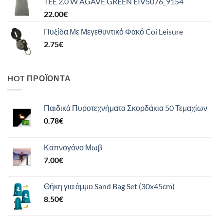
TEE 2.0 W AGAVE GREEN EIV5076_9154
22.00
€
Πυξίδα Με Μεγεθυντικό Φακό Coi Leisure
2.75
€
HOT ΠΡΟΪΌΝΤΑ
Παιδικά Πυροτεχνήματα Σκορδάκια 50 Τεμαχίων
0.78
€
Καπνογόνο Μωβ
7.00
€
Θήκη για άμμο Sand Bag Set (30x45cm)
8.50
€