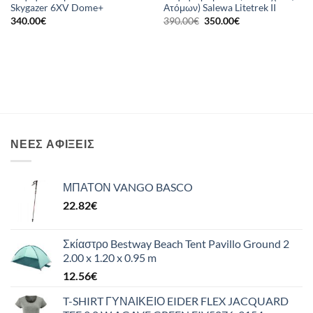
Skygazer 6XV Dome+
Ατόμων) Salewa Litetrek II
Original
Η
340.00
€
390.00
€
350.00
€
price
τρέχουσα
was:
τιμή
390.00€.
είναι:
350.00€.
ΝΈΕΣ ΑΦΊΞΕΙΣ
ΜΠΑΤΟΝ VANGO BASCO
22.82
€
Σκίαστρο Bestway Beach Tent Pavillo Ground 2
2.00 x 1.20 x 0.95 m
12.56
€
T-SHIRT ΓΥΝΑΙΚΕΙΟ EIDER FLEX JACQUARD