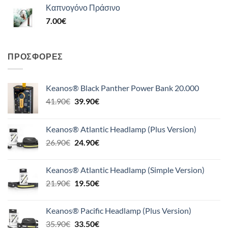
Καπνογόνο Πράσινο
7.00
€
ΠΡΟΣΦΟΡΈΣ
Keanos® Black Panther Power Bank 20.000
Original
Η
41.90
€
39.90
€
price
τρέχουσα
was:
τιμή
Keanos® Atlantic Headlamp (Plus Version)
41.90€.
είναι:
Original
Η
26.90
€
24.90
€
39.90€.
price
τρέχουσα
was:
τιμή
Keanos® Atlantic Headlamp (Simple Version)
26.90€.
είναι:
Original
Η
21.90
€
19.50
€
24.90€.
price
τρέχουσα
was:
τιμή
Keanos® Pacific Headlamp (Plus Version)
21.90€.
είναι:
Original
Η
35.90
€
33.50
€
19.50€.