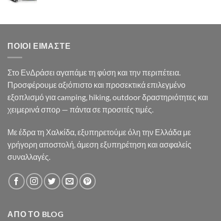
price
τρέχουσα
was:
τιμή
35.90€.
είναι:
33.50€.
ΠΟΙΟΙ ΕΊΜΑΣΤΕ
Στο ΕνΔράσει αγαπάμε τη φύση και την περιπέτεια.
Προσφέρουμε αξιόπιστο και προσεκτικά επιλεγμένο
εξοπλισμό για camping, hiking, outdoor δραστηριότητες και
χειμερινά σπορ — πάντα σε προσιτές τιμές.
Με έδρα τη Χαλκίδα, εξυπηρετούμε όλη την Ελλάδα με
γρήγορη αποστολή, άμεση εξυπηρέτηση και ασφαλείς
συναλλαγές.
ΑΠΌ ΤΟ BLOG