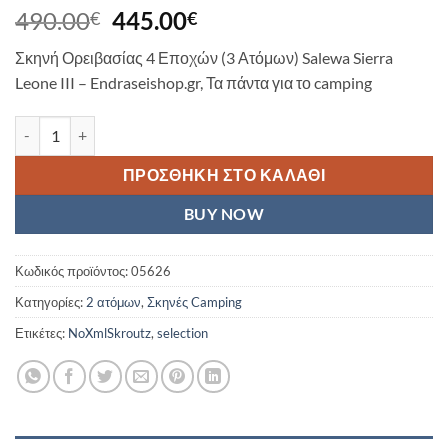
Original
Η
490.00
445.00
€
€
price
τρέχουσα
Σκηνή Ορειβασίας 4 Εποχών (3 Ατόμων) Salewa Sierra
was:
τιμή
Leone III – Endraseishop.gr, Τα πάντα για το camping
490.00€.
είναι:
445.00€.
Σκηνή Ορειβασίας 4 Εποχών (3 Ατόμων) Salewa Sierra Leone III 
ΠΡΟΣΘΉΚΗ ΣΤΟ ΚΑΛΆΘΙ
BUY NOW
Κωδικός προϊόντος:
05626
Κατηγορίες:
2 ατόμων
,
Σκηνές Camping
Ετικέτες:
NoXmlSkroutz
,
selection