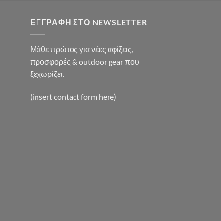
0€.
ΕΓΓΡΑΦΉ ΣΤΟ NEWSLETTER
Μάθε πρώτος για νέες αφίξεις,
προσφορές & outdoor gear που
ξεχωρίζει.
(insert contact form here)