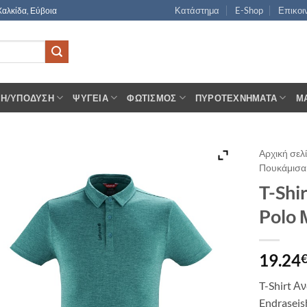
Κατάστημα
E-Shop
Επικοι
Χαλκίδα, Εύβοια
ΣΗ/ΥΠΌΔΥΣΗ
ΨΥΓΕΊΑ
ΦΩΤΙΣΜΌΣ
ΠΥΡΟΤΕΧΝΉΜΑΤΑ
Μ
Αρχική σελ
Πουκάμισα 
T-Shi
Polo 
19.24
T-Shirt Α
Endraseis