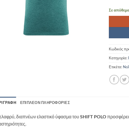
Σε απόθεμ
Κωδικός πρ
Κατηγορία:
Ετικέτα:
NoX
ΡΙΓΡΑΦΉ
ΕΠΙΠΛΈΟΝ ΠΛΗΡΟΦΟΡΊΕΣ
 ελαφρύ, διαπνέων ελαστικό ύφασμα του
SHIFT POLO
προσφέρει 
αστηριότητες.