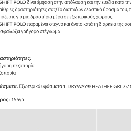
SHIFT POLO
δίνει έμφαση στην απόλαυση και την ευεξία κατά την
ίθριες δραστηριότητες σας!Το διαπνέων ελαστικό ύφασμα του, 
ιάζεστε για μια δραστήρια μέρα σε εξωτερικούς χώρους.
SHIFT POLO
παραμένει στεγνό και άνετο κατά τη διάρκεια της ά
ασφαλώζει γρήγορο στέγνωμα
αστηριότητες:
ήγορη πεζοπορία
ζοπορία
άσματα:
Εξωτερικά υφάσματα 1: DRYWAY® HEATHER GRID // Q
ρος :
156γρ