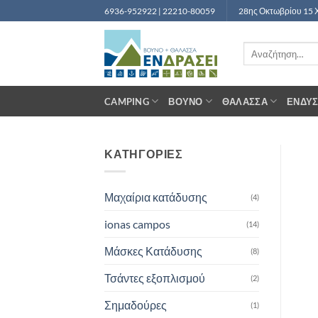
Μετάβαση
6936-952922 | 22210-80059
28ης Οκτωβρίου 15 
στο
περιεχόμενο
Αναζήτηση
για:
CAMPING
ΒΟΥΝΌ
ΘΆΛΑΣΣΑ
ΈΝΔΥ
ΚΑΤΗΓΟΡΙΕΣ
Μαχαίρια κατάδυσης
(4)
ionas campos
(14)
Μάσκες Κατάδυσης
(8)
Τσάντες εξοπλισμού
(2)
Σημαδούρες
(1)