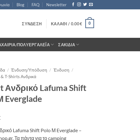
νωνία
Blog
FAQ
Newsletter
0
ΣΎΝΔΕΣΗ
ΚΑΛΆΘΙ /
0.00
€
ΑΧΑΊΡΙΑ/ΠΟΛΥΕΡΓΑΛΈΙΑ
ΣΑΚΊΔΙΑ
ίδα
/
Ένδυση/Υπόδυση
/
Ένδυση
/
& T-Shirts Ανδρικά
rt Ανδρικό Lafuma Shift
Μ Everglade
€
νδρικό Lafuma Shift Polo Μ Everglade –
hop.gr, Τα πάντα για το camping