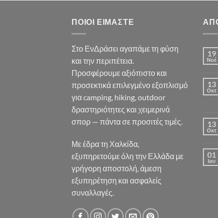
ΠΟΙΟΙ ΕΊΜΑΣΤΕ
ΑΠ
Στο ΕνΔράσει αγαπάμε τη φύση
19
και την περιπέτεια.
Νοέ
Προσφέρουμε αξιόπιστο και
13
προσεκτικά επιλεγμένο εξοπλισμό
Οκτ
για camping, hiking, outdoor
δραστηριότητες και χειμερινά
σπορ — πάντα σε προσιτές τιμές.
13
Οκτ
Με έδρα τη Χαλκίδα,
01
εξυπηρετούμε όλη την Ελλάδα με
Ιαν
γρήγορη αποστολή, άμεση
εξυπηρέτηση και ασφαλείς
συναλλαγές.