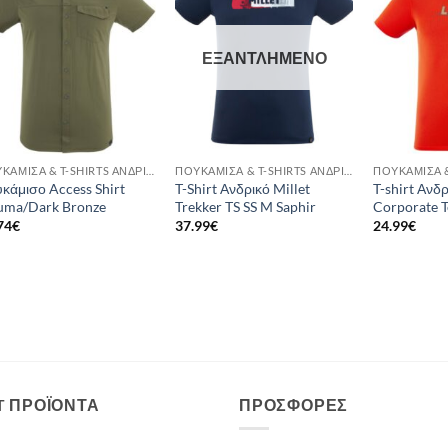
wishlist
wishlist
ΕΞΑΝΤΛΗΜΈΝΟ
ΠΟΥΚΆΜΙΣΑ & T-SHIRTS ΑΝΔΡΙΚΆ
ΠΟΥΚΆΜΙΣΑ & T-SHIRTS ΑΝΔΡΙΚΆ
κάμισο Access Shirt
T-Shirt Ανδρικό Millet
T-shirt Ανδ
uma/Dark Bronze
Trekker TS SS M Saphir
Corporate 
74
€
37.99
€
24.99
€
T ΠΡΟΪΌΝΤΑ
ΠΡΟΣΦΟΡΈΣ