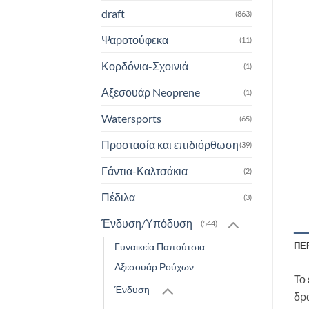
draft
(863)
Ψαροτούφεκα
(11)
Κορδόνια-Σχοινιά
(1)
Αξεσουάρ Neoprene
(1)
Watersports
(65)
Προστασία και επιδιόρθωση
(39)
Γάντια-Καλτσάκια
(2)
Πέδιλα
(3)
Ένδυση/Υπόδυση
(544)
ΠΕ
Γυναικεία Παπούτσια
Αξεσουάρ Ρούχων
Το
Ένδυση
δρ