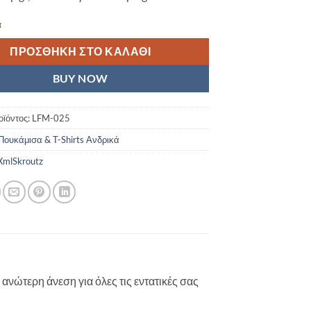
α
ΠΡΟΣΘΉΚΗ ΣΤΟ ΚΑΛΆΘΙ
BUY NOW
οϊόντος:
LFM-025
Πουκάμισα & T-Shirts Ανδρικά
mlSkroutz
ανώτερη άνεση για όλες τις εντατικές σας