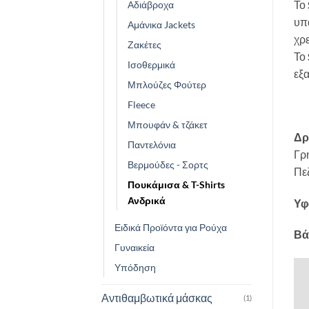
Το
Αδιάβροχα
υπα
Αμάνικα Jackets
χρε
Ζακέτες
Το
Ισοθερμικά
εξ
Μπλούζες Φούτερ
Fleece
Μπουφάν & τζάκετ
Δρ
Παντελόνια
Γρ
Βερμούδες - Σορτς
Πε
Πουκάμισα & T-Shirts
Ανδρικά
Υφ
Ειδικά Προϊόντα για Ρούχα
Βά
Γυναικεία
Υπόδηση
Αντιθαμβωτικά μάσκας
(1)