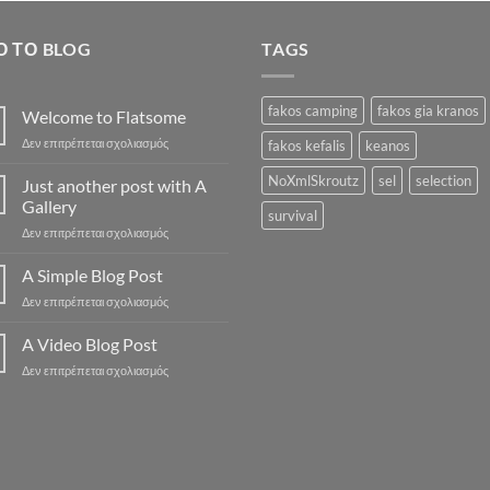
33.5
Ό ΤΟ BLOG
TAGS
fakos camping
fakos gia kranos
Welcome to Flatsome
στο
Δεν επιτρέπεται σχολιασμός
fakos kefalis
keanos
Welcome
to
NoXmlSkroutz
sel
selection
Just another post with A
Flatsome
Gallery
survival
στο
Δεν επιτρέπεται σχολιασμός
Just
another
A Simple Blog Post
post
στο
Δεν επιτρέπεται σχολιασμός
with
A
A
Simple
A Video Blog Post
Gallery
Blog
στο
Δεν επιτρέπεται σχολιασμός
Post
A
Video
Blog
Post