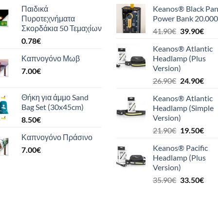
Παιδικά
Keanos® Black Pan
Πυροτεχνήματα
Power Bank 20.000
Σκορδάκια 50 Τεμαχίων
Original
Η
41.90
€
39.90
€
0.78
€
price
τρέ
Keanos® Atlantic
was:
τιμή
Καπνογόνο Μωβ
Headlamp (Plus
41.90€.
είναι
Version)
7.00
€
39.9
Original
Η
26.90
€
24.90
€
price
τρέ
Θήκη για άμμο Sand
Keanos® Atlantic
was:
τιμή
Bag Set (30x45cm)
Headlamp (Simple
26.90€.
είναι
Version)
8.50
€
24.9
Original
Η
21.90
€
19.50
€
Καπνογόνο Πράσινο
price
τρέ
Keanos® Pacific
7.00
€
was:
τιμή
Headlamp (Plus
21.90€.
είναι
Version)
19.5
Original
Η
35.90
€
33.50
€
price
τρέ
was:
τιμή
35.90€.
είναι