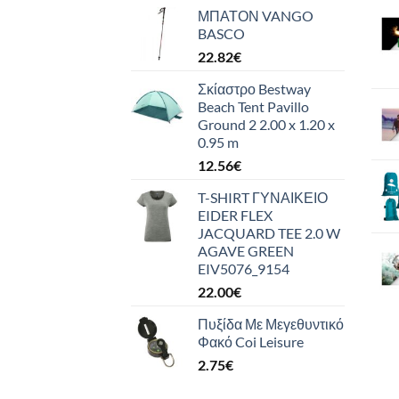
ΜΠΑΤΟΝ VANGO
BASCO
22.82
€
Σκίαστρο Bestway
Beach Tent Pavillo
Ground 2 2.00 x 1.20 x
0.95 m
12.56
€
T-SHIRT ΓΥΝΑΙΚΕΙΟ
EIDER FLEX
JACQUARD TEE 2.0 W
AGAVE GREEN
EIV5076_9154
22.00
€
Πυξίδα Με Μεγεθυντικό
Φακό Coi Leisure
2.75
€