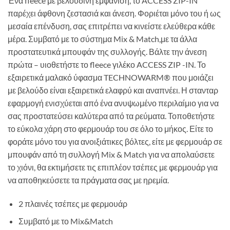
Ένα fleece με βελούδινη εμφάνιση, το ACCESS ZIP-IN
παρέχει άφθονη ζεστασιά και άνεση. Φοριέται μόνο του ή ως
μεσαία επένδυση, σας επιτρέπει να κινείστε ελεύθερα κάθε
μέρα. Συμβατό με το σύστημα Mix & Match,με τα άλλα
προστατευτικά μπουφάν της συλλογής. Βάλτε την άνεση
πρώτα – υιοθετήστε το fleece γιλέκο ACCESS ZIP -IN. Το
εξαιρετικά μαλακό ύφασμα TECHNOWARM® που μοιάζει
με βελούδο είναι εξαιρετικά ελαφρύ και αναπνέει. Η στανταρ
εφαρμογή ενισχύεται από ένα ανυψωμένο περιλαίμιο για να
σας προστατεύσει καλύτερα από τα ρεύματα. Τοποθετήστε
το εύκολα χάρη στο φερμουάρ του σε όλο το μήκος. Είτε το
φοράτε μόνο του για ανοιξιάτικες βόλτες, είτε με φερμουάρ σε
μπουφάν από τη συλλογή Mix & Match για να απολαύσετε
το χιόνι, θα εκτιμήσετε τις επιπλέον τσέπες με φερμουάρ για
να αποθηκεύσετε τα πράγματα σας με ηρεμία.
2 πλαινές τσέπες με φερμουάρ
Συμβατό με το Mix&Match