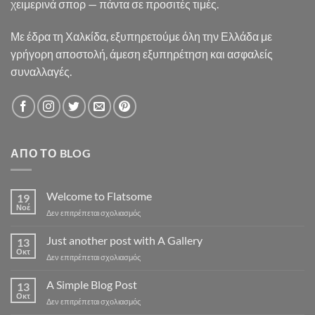
χειμερινά σπορ — πάντα σε προσιτές τιμές.
Με έδρα τη Χαλκίδα, εξυπηρετούμε όλη την Ελλάδα με
γρήγορη αποστολή, άμεση εξυπηρέτηση και ασφαλείς
συναλλαγές.
ΑΠΌ ΤΟ BLOG
Welcome to Flatsome
19
Νοέ
στο
Δεν επιτρέπεται σχολιασμός
Welcome
to
Just another post with A Gallery
13
Flatsome
Οκτ
στο
Δεν επιτρέπεται σχολιασμός
Just
another
A Simple Blog Post
13
post
Οκτ
στο
Δεν επιτρέπεται σχολιασμός
with
A