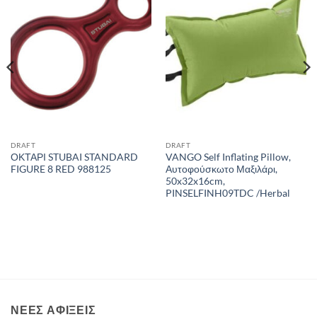
wishlist
wishlist
DRAFT
DRAFT
ΟΚΤΑΡΙ STUBAI STANDARD
VANGO Self Inflating Pillow,
FIGURE 8 RED 988125
Αυτοφούσκωτο Μαξιλάρι,
50x32x16cm,
PINSELFINH09TDC /Herbal
ΝΈΕΣ ΑΦΊΞΕΙΣ