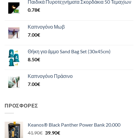
Παιδικά Πυροτεχνήματα Σκορδάκια 50 Τεμαχίων
0.78
€
Καπνογόνο Μωβ
7.00
€
Θήκη για άμμο Sand Bag Set (30x45cm)
8.50
€
Καπνογόνο Πράσινο
7.00
€
ΠΡΟΣΦΟΡΈΣ
Keanos® Black Panther Power Bank 20.000
Original
Η
41.90
€
39.90
€