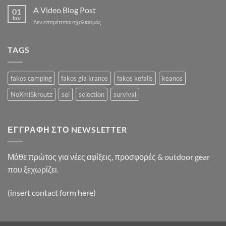
A
Simple
A Video Blog Post
Gallery
01
Blog
Ιαν
στο
Δεν επιτρέπεται σχολιασμός
Post
A
Video
Blog
TAGS
Post
fakos camping
fakos gia kranos
fakos kefalis
keanos
NoXmlSkroutz
sel
selection
survival
ΕΓΓΡΑΦΉ ΣΤΟ NEWSLETTER
Μάθε πρώτος για νέες αφίξεις, προσφορές & outdoor gear
που ξεχωρίζει.
(insert contact form here)