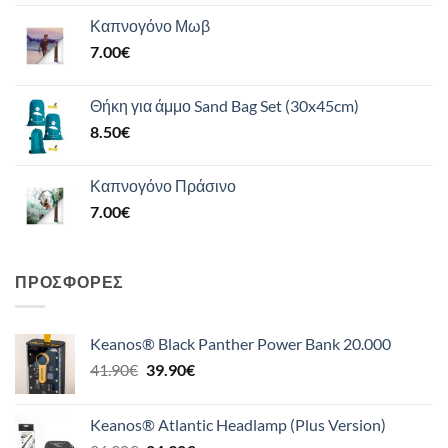
Καπνογόνο Μωβ
7.00
€
Θήκη για άμμο Sand Bag Set (30x45cm)
8.50
€
Καπνογόνο Πράσινο
7.00
€
ΠΡΟΣΦΟΡΈΣ
Keanos® Black Panther Power Bank 20.000
Original
Η
41.90
€
39.90
€
price
τρέχουσα
was:
τιμή
Keanos® Atlantic Headlamp (Plus Version)
41.90€.
είναι: