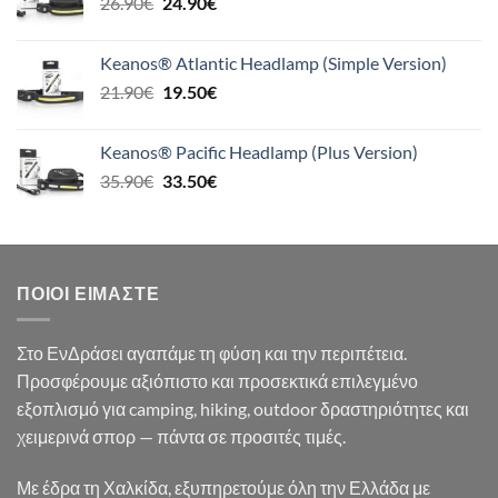
Original
Η
26.90
€
24.90
€
39.90€.
price
τρέχουσα
was:
τιμή
Keanos® Atlantic Headlamp (Simple Version)
26.90€.
είναι:
Original
Η
21.90
€
19.50
€
24.90€.
price
τρέχουσα
was:
τιμή
Keanos® Pacific Headlamp (Plus Version)
21.90€.
είναι:
Original
Η
35.90
€
33.50
€
19.50€.
price
τρέχουσα
was:
τιμή
35.90€.
είναι:
33.50€.
ΠΟΙΟΙ ΕΊΜΑΣΤΕ
Στο ΕνΔράσει αγαπάμε τη φύση και την περιπέτεια.
Προσφέρουμε αξιόπιστο και προσεκτικά επιλεγμένο
εξοπλισμό για camping, hiking, outdoor δραστηριότητες και
χειμερινά σπορ — πάντα σε προσιτές τιμές.
Με έδρα τη Χαλκίδα, εξυπηρετούμε όλη την Ελλάδα με