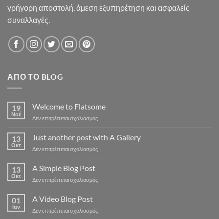
γρήγορη αποστολή, άμεση εξυπηρέτηση και ασφαλείς
συναλλαγές.
ΑΠΌ ΤΟ BLOG
Welcome to Flatsome
19
Νοέ
στο
Δεν επιτρέπεται σχολιασμός
Welcome
to
Just another post with A Gallery
13
Flatsome
Οκτ
στο
Δεν επιτρέπεται σχολιασμός
Just
another
A Simple Blog Post
13
post
Οκτ
στο
Δεν επιτρέπεται σχολιασμός
with
A
A
Simple
A Video Blog Post
Gallery
01
Blog
Ιαν
στο
Δεν επιτρέπεται σχολιασμός
Post
A