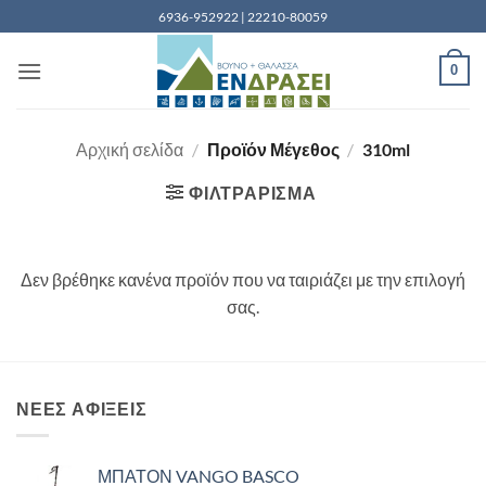
Μετάβαση
6936-952922 | 22210-80059
στο
περιεχόμενο
0
Αρχική σελίδα
/
Προϊόν Μέγεθος
/
310ml
ΦΙΛΤΡΆΡΙΣΜΑ
Δεν βρέθηκε κανένα προϊόν που να ταιριάζει με την επιλογή
σας.
ΝΈΕΣ ΑΦΊΞΕΙΣ
ΜΠΑΤΟΝ VANGO BASCO