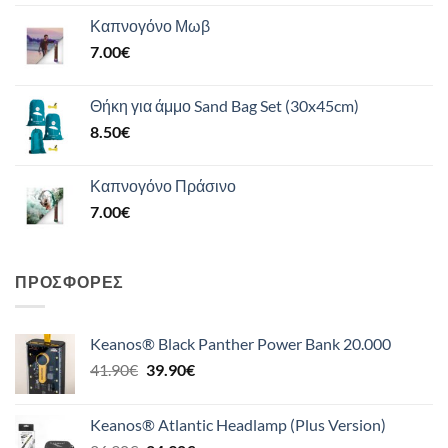
Καπνογόνο Μωβ
7.00
€
Θήκη για άμμο Sand Bag Set (30x45cm)
8.50
€
Καπνογόνο Πράσινο
7.00
€
ΠΡΟΣΦΟΡΈΣ
Keanos® Black Panther Power Bank 20.000
Original
Η
41.90
€
39.90
€
price
τρέχουσα
was:
τιμή
Keanos® Atlantic Headlamp (Plus Version)
41.90€.
είναι: