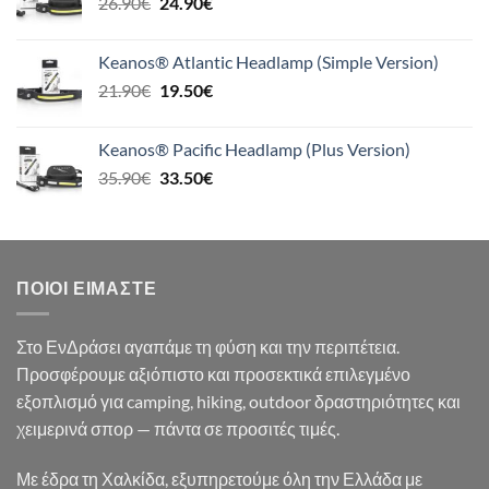
Original
Η
26.90
€
24.90
€
39.90€.
price
τρέχουσα
was:
τιμή
Keanos® Atlantic Headlamp (Simple Version)
26.90€.
είναι:
Original
Η
21.90
€
19.50
€
24.90€.
price
τρέχουσα
was:
τιμή
Keanos® Pacific Headlamp (Plus Version)
21.90€.
είναι:
Original
Η
35.90
€
33.50
€
19.50€.
price
τρέχουσα
was:
τιμή
35.90€.
είναι:
33.50€.
ΠΟΙΟΙ ΕΊΜΑΣΤΕ
Στο ΕνΔράσει αγαπάμε τη φύση και την περιπέτεια.
Προσφέρουμε αξιόπιστο και προσεκτικά επιλεγμένο
εξοπλισμό για camping, hiking, outdoor δραστηριότητες και
χειμερινά σπορ — πάντα σε προσιτές τιμές.
Με έδρα τη Χαλκίδα, εξυπηρετούμε όλη την Ελλάδα με