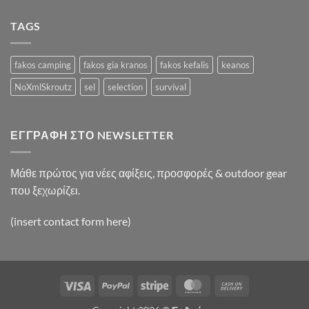
Video
Blog
TAGS
Post
fakos camping
fakos gia kranos
fakos kefalis
keanos
NoXmlSkroutz
sel
selection
survival
ΕΓΓΡΑΦΉ ΣΤΟ NEWSLETTER
Μάθε πρώτος για νέες αφίξεις, προσφορές & outdoor gear
που ξεχωρίζει.
(insert contact form here)
Visa
PayPal
Stripe
MasterCard
Cash
On