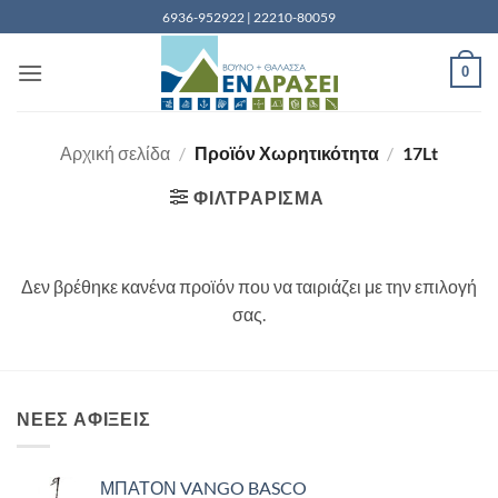
Μετάβαση
6936-952922 | 22210-80059
στο
περιεχόμενο
0
Αρχική σελίδα
/
Προϊόν Χωρητικότητα
/
17Lt
ΦΙΛΤΡΆΡΙΣΜΑ
Δεν βρέθηκε κανένα προϊόν που να ταιριάζει με την επιλογή
σας.
ΝΈΕΣ ΑΦΊΞΕΙΣ
ΜΠΑΤΟΝ VANGO BASCO