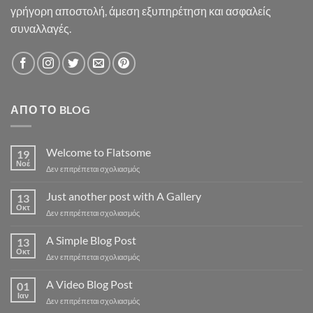
γρήγορη αποστολή, άμεση εξυπηρέτηση και ασφαλείς
συναλλαγές.
ΑΠΌ ΤΟ BLOG
Welcome to Flatsome
19
Νοέ
στο
Δεν επιτρέπεται σχολιασμός
Welcome
to
Just another post with A Gallery
13
Flatsome
Οκτ
στο
Δεν επιτρέπεται σχολιασμός
Just
another
A Simple Blog Post
13
post
Οκτ
στο
Δεν επιτρέπεται σχολιασμός
with
A
A
Simple
A Video Blog Post
Gallery
01
Blog
Ιαν
στο
Δεν επιτρέπεται σχολιασμός
Post
A