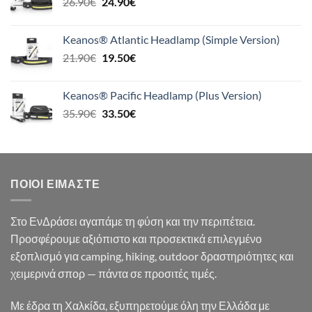
Original
Η
26.90
€
24.90
€
39.90€.
price
τρέχουσα
was:
τιμή
Keanos® Atlantic Headlamp (Simple Version)
26.90€.
είναι:
Original
Η
21.90
€
19.50
€
24.90€.
price
τρέχουσα
was:
τιμή
Keanos® Pacific Headlamp (Plus Version)
21.90€.
είναι:
Original
Η
35.90
€
33.50
€
19.50€.
price
τρέχουσα
was:
τιμή
35.90€.
είναι:
33.50€.
ΠΟΙΟΙ ΕΊΜΑΣΤΕ
Στο ΕνΔράσει αγαπάμε τη φύση και την περιπέτεια.
Προσφέρουμε αξιόπιστο και προσεκτικά επιλεγμένο
εξοπλισμό για camping, hiking, outdoor δραστηριότητες και
χειμερινά σπορ — πάντα σε προσιτές τιμές.
Με έδρα τη Χαλκίδα, εξυπηρετούμε όλη την Ελλάδα με