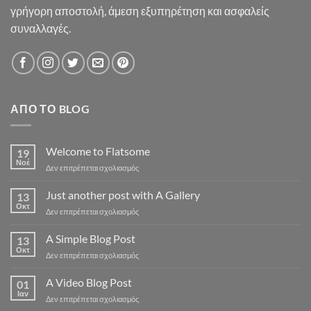
γρήγορη αποστολή, άμεση εξυπηρέτηση και ασφαλείς
συναλλαγές.
ΑΠΌ ΤΟ BLOG
Welcome to Flatsome
19
Νοέ
στο
Δεν επιτρέπεται σχολιασμός
Welcome
to
Just another post with A Gallery
13
Flatsome
Οκτ
στο
Δεν επιτρέπεται σχολιασμός
Just
another
A Simple Blog Post
13
post
Οκτ
στο
Δεν επιτρέπεται σχολιασμός
with
A
A
Simple
A Video Blog Post
Gallery
01
Blog
Ιαν
στο
Δεν επιτρέπεται σχολιασμός
Post
A