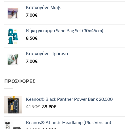
Καπνογόνο Μωβ
7.00
€
Θήκη για άμμο Sand Bag Set (30x45cm)
8.50
€
Καπνογόνο Πράσινο
7.00
€
ΠΡΟΣΦΟΡΈΣ
Keanos® Black Panther Power Bank 20.000
Original
Η
41.90
€
39.90
€
price
τρέχουσα
was:
τιμή
Keanos® Atlantic Headlamp (Plus Version)
41.90€.
είναι: