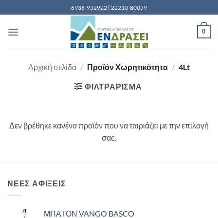
Μετάβαση
6936-952922 | 22210-80059
στο
περιεχόμενο
0
Αρχική σελίδα
/
Προϊόν Χωρητικότητα
/
4Lt
ΦΙΛΤΡΆΡΙΣΜΑ
Δεν βρέθηκε κανένα προϊόν που να ταιριάζει με την επιλογή
σας.
ΝΈΕΣ ΑΦΊΞΕΙΣ
ΜΠΑΤΟΝ VANGO BASCO