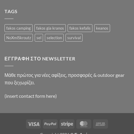
Video
Blog
TAGS
Post
fakos camping
fakos gia kranos
fakos kefalis
keanos
NoXmlSkroutz
sel
selection
survival
ΕΓΓΡΑΦΉ ΣΤΟ NEWSLETTER
Μάθε πρώτος για νέες αφίξεις, προσφορές & outdoor gear
που ξεχωρίζει.
(insert contact form here)
Visa
PayPal
Stripe
MasterCard
Cash
On