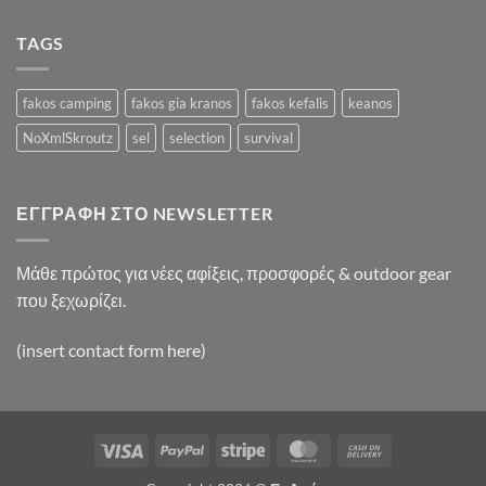
A
Video
Blog
TAGS
Post
fakos camping
fakos gia kranos
fakos kefalis
keanos
NoXmlSkroutz
sel
selection
survival
ΕΓΓΡΑΦΉ ΣΤΟ NEWSLETTER
Μάθε πρώτος για νέες αφίξεις, προσφορές & outdoor gear
που ξεχωρίζει.
(insert contact form here)
Visa
PayPal
Stripe
MasterCard
Cash
On