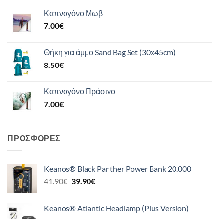
Καπνογόνο Μωβ
7.00
€
Θήκη για άμμο Sand Bag Set (30x45cm)
8.50
€
Καπνογόνο Πράσινο
7.00
€
ΠΡΟΣΦΟΡΈΣ
Keanos® Black Panther Power Bank 20.000
Original
Η
41.90
€
39.90
€
price
τρέχουσα
was:
τιμή
Keanos® Atlantic Headlamp (Plus Version)
41.90€.
είναι: