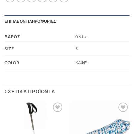
ΕΠΙΠΛΈΟΝ ΠΛΗΡΟΦΟΡΊΕΣ
ΒΆΡΟΣ
0.61 κ.
SIZE
S
COLOR
ΚΑΦΕ
ΣΧΕΤΙΚΆ ΠΡΟΪΌΝΤΑ
Add to
Add to
wishlist
wishlist