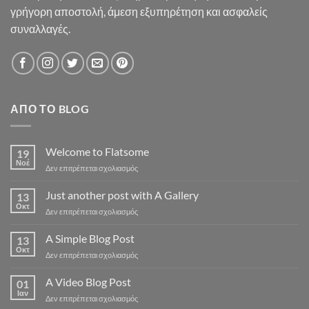
γρήγορη αποστολή, άμεση εξυπηρέτηση και ασφαλείς
συναλλαγές.
ΑΠΌ ΤΟ BLOG
Welcome to Flatsome
19
Νοέ
στο
Δεν επιτρέπεται σχολιασμός
Welcome
to
Just another post with A Gallery
13
Flatsome
Οκτ
στο
Δεν επιτρέπεται σχολιασμός
Just
another
A Simple Blog Post
13
post
Οκτ
στο
Δεν επιτρέπεται σχολιασμός
with
A
A
Simple
A Video Blog Post
Gallery
01
Blog
Ιαν
στο
Δεν επιτρέπεται σχολιασμός
Post