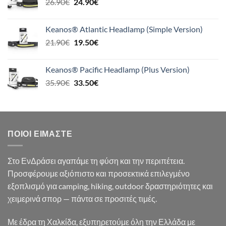
Original
Η
26.90
€
24.90
€
39.90€.
price
τρέχουσα
was:
τιμή
Keanos® Atlantic Headlamp (Simple Version)
26.90€.
είναι:
Original
Η
21.90
€
19.50
€
24.90€.
price
τρέχουσα
was:
τιμή
Keanos® Pacific Headlamp (Plus Version)
21.90€.
είναι:
Original
Η
35.90
€
33.50
€
19.50€.
price
τρέχουσα
was:
τιμή
35.90€.
είναι:
33.50€.
ΠΟΙΟΙ ΕΊΜΑΣΤΕ
Στο ΕνΔράσει αγαπάμε τη φύση και την περιπέτεια.
Προσφέρουμε αξιόπιστο και προσεκτικά επιλεγμένο
εξοπλισμό για camping, hiking, outdoor δραστηριότητες και
χειμερινά σπορ — πάντα σε προσιτές τιμές.
Με έδρα τη Χαλκίδα, εξυπηρετούμε όλη την Ελλάδα με