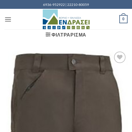
Μετάβαση
6936-952922 | 22210-80059
στο
περιεχόμενο
0
ΦΙΛΤΡΆΡΙΣΜΑ
Add to
wishlist