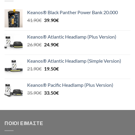
Keanos® Black Panther Power Bank 20.000
Original
Η
41.90
€
39.90
€
price
τρέχουσα
was:
τιμή
Keanos® Atlantic Headlamp (Plus Version)
41.90€.
είναι:
Original
Η
26.90
€
24.90
€
39.90€.
price
τρέχουσα
was:
τιμή
Keanos® Atlantic Headlamp (Simple Version)
26.90€.
είναι:
Original
Η
21.90
€
19.50
€
24.90€.
price
τρέχουσα
was:
τιμή
Keanos® Pacific Headlamp (Plus Version)
21.90€.
είναι:
Original
Η
35.90
€
33.50
€
19.50€.
price
τρέχουσα
was:
τιμή
35.90€.
είναι:
33.50€.
ΠΟΙΟΙ ΕΊΜΑΣΤΕ