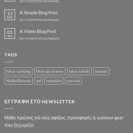
στο
Δεν επιτρέπεται σχολιασμός
Just
another
A Simple Blog Post
13
post
Οκτ
στο
Δεν επιτρέπεται σχολιασμός
with
A
A
Simple
A Video Blog Post
Gallery
01
Blog
Ιαν
στο
Δεν επιτρέπεται σχολιασμός
Post
A
Video
Blog
TAGS
Post
fakos camping
fakos gia kranos
fakos kefalis
keanos
NoXmlSkroutz
sel
selection
survival
ΕΓΓΡΑΦΉ ΣΤΟ NEWSLETTER
Μάθε πρώτος για νέες αφίξεις, προσφορές & outdoor gear
που ξεχωρίζει.