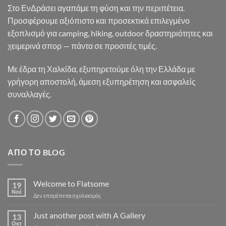
Στο ΕνΔράσει αγαπάμε τη φύση και την περιπέτεια.
Προσφέρουμε αξιόπιστο και προσεκτικά επιλεγμένο
εξοπλισμό για camping, hiking, outdoor δραστηριότητες και
χειμερινά σπορ — πάντα σε προσιτές τιμές.
Με έδρα τη Χαλκίδα, εξυπηρετούμε όλη την Ελλάδα με
γρήγορη αποστολή, άμεση εξυπηρέτηση και ασφαλείς
συναλλαγές.
ΑΠΌ ΤΟ BLOG
Welcome to Flatsome
19
Νοέ
στο
Δεν επιτρέπεται σχολιασμός
Welcome
to
Just another post with A Gallery
13
Flatsome
Οκτ