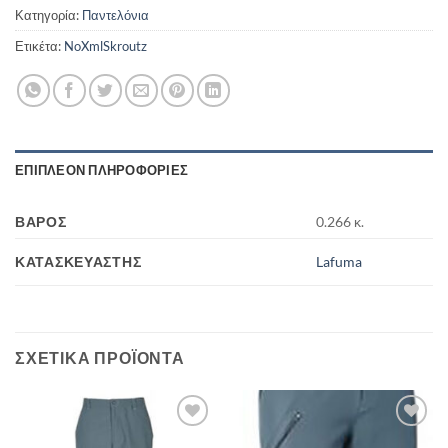
Κατηγορία:
Παντελόνια
Ετικέτα:
NoXmlSkroutz
ΕΠΙΠΛΈΟΝ ΠΛΗΡΟΦΟΡΊΕΣ
ΒΆΡΟΣ
0.266 κ.
ΚΑΤΑΣΚΕΥΑΣΤΉΣ
Lafuma
ΣΧΕΤΙΚΆ ΠΡΟΪΌΝΤΑ
Add to
Add to