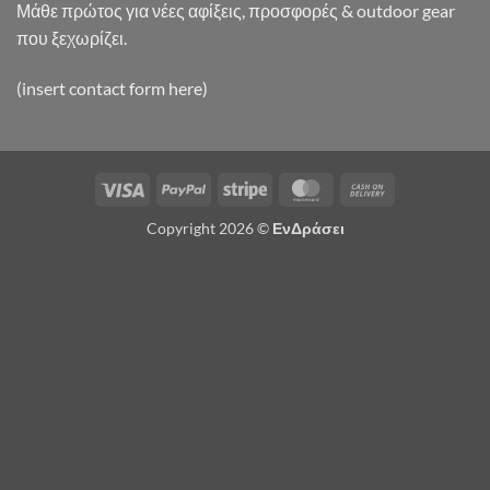
Μάθε πρώτος για νέες αφίξεις, προσφορές & outdoor gear
που ξεχωρίζει.
(insert contact form here)
Visa
PayPal
Stripe
MasterCard
Cash
On
Copyright 2026 ©
ΕνΔράσει
Delivery