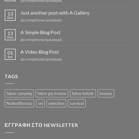
στο
Δεν επιτρέπεται σχολιασμός
Welcome
to
Just another post with A Gallery
13
Flatsome
Οκτ
στο
Δεν επιτρέπεται σχολιασμός
Just
another
A Simple Blog Post
13
post
Οκτ
στο
Δεν επιτρέπεται σχολιασμός
with
A
A
Simple
A Video Blog Post
Gallery
01
Blog
Ιαν
στο
Δεν επιτρέπεται σχολιασμός
Post
A
Video
Blog
TAGS
Post
fakos camping
fakos gia kranos
fakos kefalis
keanos
NoXmlSkroutz
sel
selection
survival
ΕΓΓΡΑΦΉ ΣΤΟ NEWSLETTER