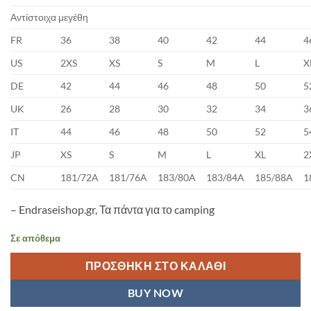
Αντίστοιχα μεγέθη
FR
36
38
40
42
44
4
US
2XS
XS
S
M
L
X
DE
42
44
46
48
50
5
UK
26
28
30
32
34
3
IT
44
46
48
50
52
5
JP
XS
S
M
L
XL
2
CN
181/72A
181/76A
183/80A
183/84A
185/88A
1
– Endraseishop.gr, Τα πάντα για το camping
Σε απόθεμα
ΠΡΟΣΘΉΚΗ ΣΤΟ ΚΑΛΆΘΙ
BUY NOW