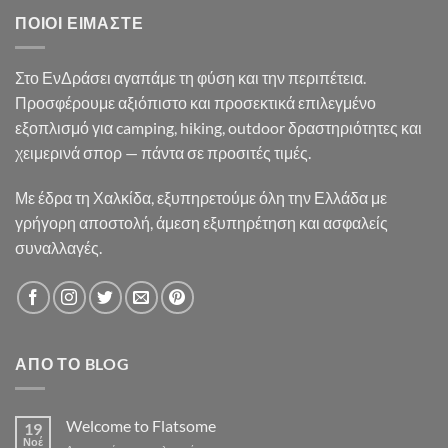
33.50€.
ΠΟΙΟΙ ΕΊΜΑΣΤΕ
Στο ΕνΔράσει αγαπάμε τη φύση και την περιπέτεια.
Προσφέρουμε αξιόπιστο και προσεκτικά επιλεγμένο
εξοπλισμό για camping, hiking, outdoor δραστηριότητες και
χειμερινά σπορ — πάντα σε προσιτές τιμές.
Με έδρα τη Χαλκίδα, εξυπηρετούμε όλη την Ελλάδα με
γρήγορη αποστολή, άμεση εξυπηρέτηση και ασφαλείς
συναλλαγές.
ΑΠΌ ΤΟ BLOG
Welcome to Flatsome
19
Νοέ