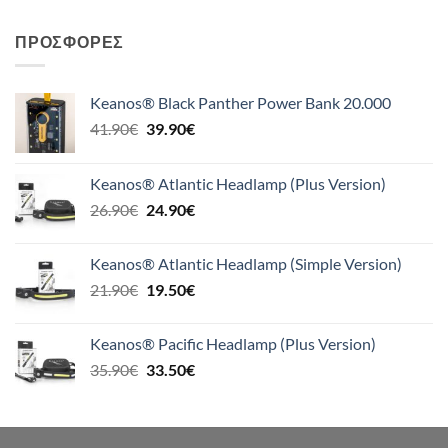
ΠΡΟΣΦΟΡΈΣ
Keanos® Black Panther Power Bank 20.000
Original
Η
41.90
€
39.90
€
price
τρέχουσα
was:
τιμή
Keanos® Atlantic Headlamp (Plus Version)
41.90€.
είναι:
Original
Η
26.90
€
24.90
€
39.90€.
price
τρέχουσα
was:
τιμή
Keanos® Atlantic Headlamp (Simple Version)
26.90€.
είναι:
Original
Η
21.90
€
19.50
€
24.90€.
price
τρέχουσα
was:
τιμή
Keanos® Pacific Headlamp (Plus Version)
21.90€.
είναι:
Original
Η
35.90
€
33.50
€
19.50€.
price
τρέχουσα
was:
τιμή
35.90€.
είναι: