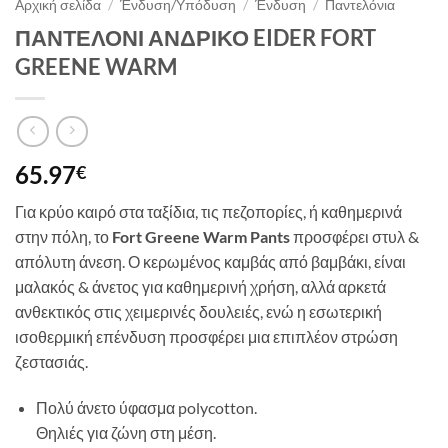
Αρχική σελίδα
/
Ένδυση/Υπόδυση
/
Ένδυση
/
Παντελόνια
ΠΑΝΤΕΛΟΝΙ ΑΝΔΡΙΚΟ EIDER FORT
GREENE WARM
65.97
€
Για κρύο καιρό στα ταξίδια, τις πεζοπορίες, ή καθημερινά
στην πόλη, το
Fort Greene Warm Pants
προσφέρει στυλ &
απόλυτη άνεση. Ο κερωμένος καμβάς από βαμβάκι, είναι
μαλακός & άνετος για καθημερινή χρήση, αλλά αρκετά
ανθεκτικός στις χειμερινές δουλειές, ενώ η εσωτερική
ισοθερμική επένδυση προσφέρει μια επιπλέον στρώση
ζεστασιάς.
Πολύ άνετο ύφασμα polycotton.
Θηλιές για ζώνη στη μέση.