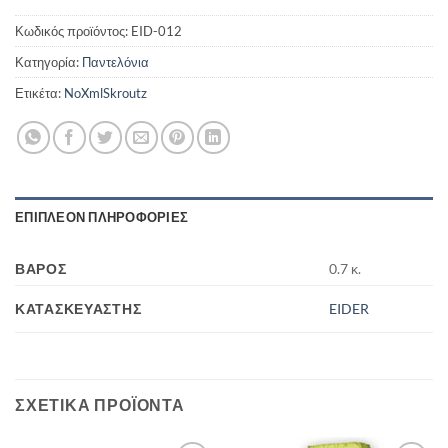
Κωδικός προϊόντος:
EID-012
Κατηγορία:
Παντελόνια
Ετικέτα:
NoXmlSkroutz
ΕΠΙΠΛΈΟΝ ΠΛΗΡΟΦΟΡΊΕΣ
ΒΆΡΟΣ
0.7 κ.
ΚΑΤΑΣΚΕΥΑΣΤΉΣ
EIDER
ΣΧΕΤΙΚΆ ΠΡΟΪΌΝΤΑ