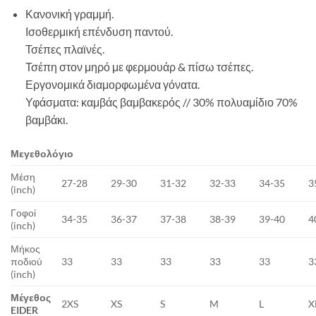
Κανονική γραμμή.
Ισοθερμική επένδυση παντού.
Τσέπες πλαϊνές.
Τσέπη στον μηρό με φερμουάρ & πίσω τσέπες.
Εργονομικά διαμορφωμένα γόνατα.
Υφάσματα: καμβάς βαμβακερός // 30% πολυαμίδιο 70%
βαμβάκι.
Μεγεθολόγιο
Μέση
27-28
29-30
31-32
32-33
34-35
3
(inch)
Γοφοί
34-35
36-37
37-38
38-39
39-40
4
(inch)
Μήκος
ποδιού
33
33
33
33
33
3
(inch)
Μέγεθος
2XS
XS
S
M
L
X
EIDER