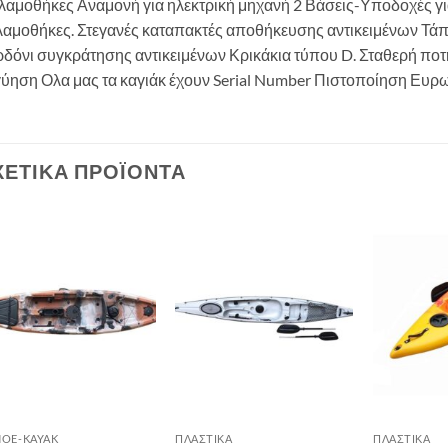
λαμοθήκες Αναμονή για ηλεκτρική μηχανή 2 Βάσεις-Υποδοχές γι
λαμοθήκες. Στεγανές καταπακτές αποθήκευσης αντικειμένων Τά
ρδόνι συγκράτησης αντικειμένων Κρικάκια τύπου D. Σταθερή πο
γύηση Ολα μας τα καγιάκ έχουν Serial Number Πιστοποίηση Ευ
ΧΕΤΙΚΆ ΠΡΟΪΌΝΤΑ
Add to
Add to
wishlist
wishlist
OE-KAYAK
ΠΛΑΣΤΙΚΆ
ΠΛΑΣΤΙΚΆ