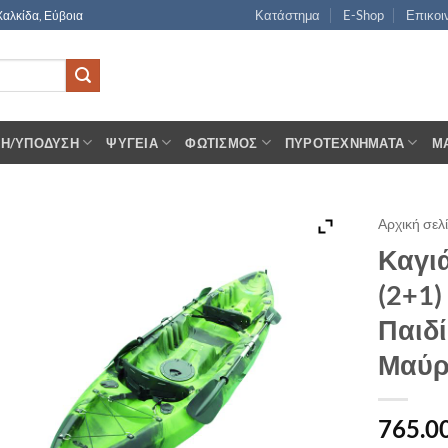
Κατάστημα
E-Shop
Επικοι
Χαλκίδα, Εύβοια
ΣΗ/ΥΠΌΔΥΣΗ
ΨΥΓΕΊΑ
ΦΩΤΙΣΜΌΣ
ΠΥΡΟΤΕΧΝΉΜΑΤΑ
Μ
Αρχική σελ
Καγι
(2+1)
Παιδί
Μαύ
765.0