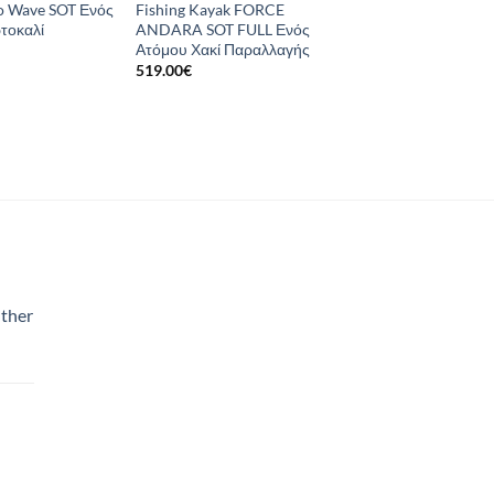
o Wave SOT Ενός
Fishing Kayak FORCE
τοκαλί
ANDARA SOT FULL Ενός
Ατόμου Χακί Παραλλαγής
519.00
€
ther
χουσα
:
0€.