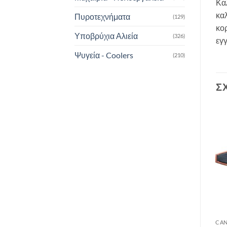
Κα
κα
Πυροτεχνήματα
(129)
κο
Υποβρύχια Αλιεία
(326)
εγ
Ψυγεία - Coolers
(210)
Σ
Add to
Add to
wishlist
wishlist
ΠΛΑΣΤΙΚΆ
CANOE-KAYAK
CAN