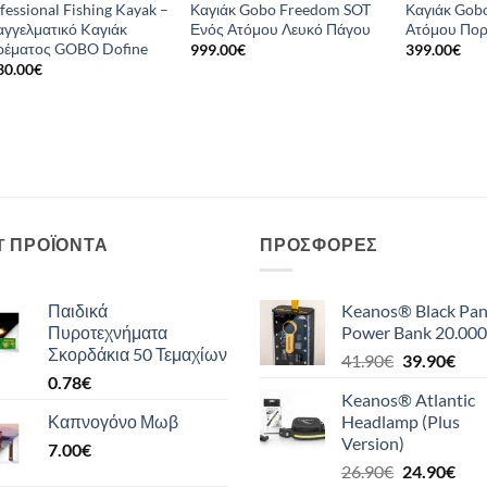
fessional Fishing Kayak –
Καγιάκ Gobo Freedom SOT
Καγιάκ Gob
γγελματικό Kαγιάκ
Ενός Ατόμου Λευκό Πάγου
Ατόμου Πορ
ρέματος GOBO Dofine
999.00
€
399.00
€
30.00
€
T ΠΡΟΪΌΝΤΑ
ΠΡΟΣΦΟΡΈΣ
Παιδικά
Keanos® Black Pan
Πυροτεχνήματα
Power Bank 20.000
Σκορδάκια 50 Τεμαχίων
Original
Η
41.90
€
39.90
€
0.78
€
price
τρέ
Keanos® Atlantic
was:
τιμή
Καπνογόνο Μωβ
Headlamp (Plus
41.90€.
είναι
Version)
7.00
€
39.9
Original
Η
26.90
€
24.90
€