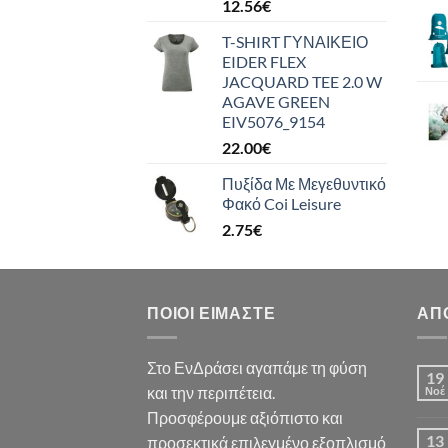
12.56
€
T-SHIRT ΓΥΝΑΙΚΕΙΟ
EIDER FLEX
JACQUARD TEE 2.0 W
AGAVE GREEN
EIV5076_9154
22.00
€
Πυξίδα Με Μεγεθυντικό
Φακό Coi Leisure
2.75
€
ΠΟΙΟΙ ΕΊΜΑΣΤΕ
ΑΠ
Στο ΕνΔράσει αγαπάμε τη φύση
19
και την περιπέτεια.
Νοέ
Προσφέρουμε αξιόπιστο και
13
προσεκτικά επιλεγμένο εξοπλισμό