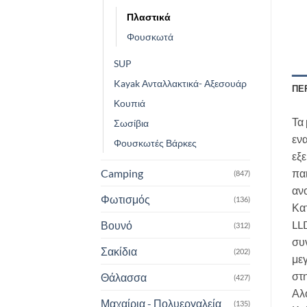
Πλαστικά
Φουσκωτά
SUP
Kayak Ανταλλακτικά- Αξεσουάρ
ΠΕ
Κουπιά
Τα 
Σωσίβια
ενα
Φουσκωτές Βάρκες
εξε
παι
Camping
(847)
ανο
Φωτισμός
(136)
Κατ
LLD
Βουνό
(312)
συ
Σακίδια
(202)
με
στη
Θάλασσα
(427)
Αλ
Μαχαίρια - Πολυεργαλεία
(135)