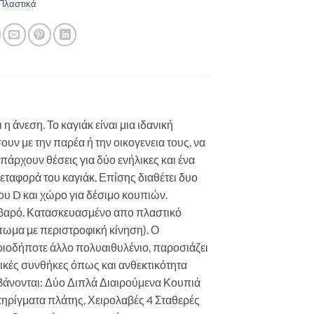
Πλαστικά
η άνεση. Το καγιάκ είναι μια ιδανική
ν με την παρέα ή την οικογενεια τους, να
άρχουν θέσεις για δύο ενήλικες και ένα
μεταφορά του καγιάκ. Επίσης διαθέτει δυο
ου D και χώρο για δέσιμο κουπιών.
τιβαρό. Κατασκευασμένο απο πλαστικό
πωμα με περιστροφική κίνηση). Ο
οιοδήποτε άλλο πολυαιθυλένιο, παροσιάζει
ικές συνθήκες όπως και ανθεκτικότητα
μβάνονται: Δύο Διπλά Διαιρούμενα Κουπιά
ηρίγματα πλάτης, Χειρολαβές 4 Σταθερές