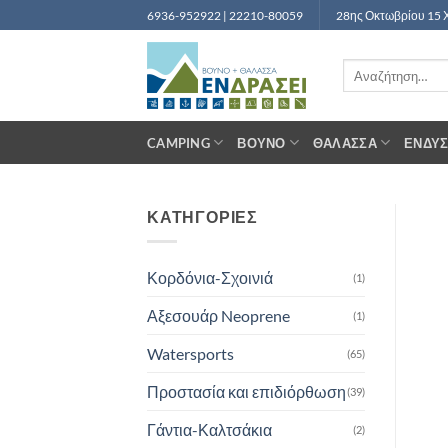
Μετάβαση
6936-952922 | 22210-80059
28ης Οκτωβρίου 15 
στο
περιεχόμενο
Αναζήτηση
για:
CAMPING
ΒΟΥΝΌ
ΘΆΛΑΣΣΑ
ΈΝΔΥ
ΚΑΤΗΓΟΡΙΕΣ
Κορδόνια-Σχοινιά
(1)
Αξεσουάρ Neoprene
(1)
Watersports
(65)
Προστασία και επιδιόρθωση
(39)
Γάντια-Καλτσάκια
(2)