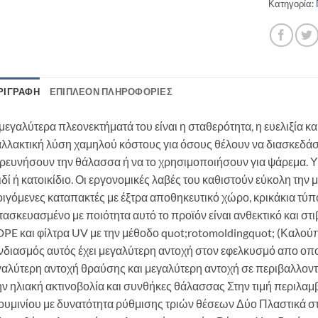
Κατηγορία:
ΡΙΓΡΑΦΉ
ΕΠΙΠΛΈΟΝ ΠΛΗΡΟΦΟΡΊΕΣ
μεγαλύτερα πλεονεκτήματά του είναι η σταθερότητα, η ευελιξία και 
λλακτική λύση χαμηλού κόστους για όσους θέλουν να διασκεδάσου
ρευνήσουν την θάλασσα ή να το χρησιμοποιήσουν για ψάρεμα. Υπ
δί ή κατοικίδιο. Οι εργονομικές λαβές του καθιστούν εύκολη την 
ιγόμενες καταπακτές με έξτρα αποθηκευτικό χώρο, κρικάκια τύπ
ασκευασμένο με ποιότητα αυτό το προϊόν είναι ανθεκτικό και σ
PE και φίλτρα UV με την μέθοδο quot;rotomoldingquot; (Καλού
νδιασμός αυτός έχει μεγαλύτερη αντοχή στον εφελκυσμό απο οπ
γαλύτερη αντοχή θραύσης και μεγαλύτερη αντοχή σε περιβαλλοντ
ν ηλιακή ακτινοβολία και συνθήκες θάλασσας Στην τιμή περιλα
ουμινίου με δυνατότητα ρύθμισης τριών θέσεων Δύο Πλαστικά στ