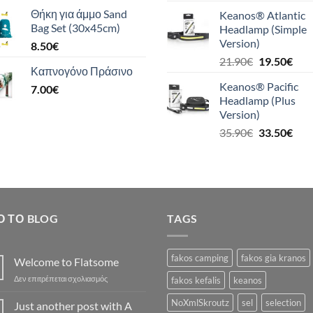
price
τρέ
Θήκη για άμμο Sand
Keanos® Atlantic
was:
τιμή
Bag Set (30x45cm)
Headlamp (Simple
26.90€.
είναι
Version)
8.50
€
24.9
Original
Η
21.90
€
19.50
€
Καπνογόνο Πράσινο
price
τρέ
Keanos® Pacific
7.00
€
was:
τιμή
Headlamp (Plus
21.90€.
είναι
Version)
19.5
Original
Η
35.90
€
33.50
€
price
τρέ
was:
τιμή
35.90€.
είναι
33.5
Ό ΤΟ BLOG
TAGS
fakos camping
fakos gia kranos
Welcome to Flatsome
στο
Δεν επιτρέπεται σχολιασμός
fakos kefalis
keanos
Welcome
to
NoXmlSkroutz
sel
selection
Just another post with A