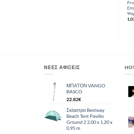
Καγιάκ FORCE Pacific SOT
Fishing Kayak FORCE
Pro
(1+1) FULL για Ένα ή Δυο
ANDARA SOT FULL Ενός
Επα
Άτομα Μπλέ
Ατόμου Κόκκινο
Ψα
599.00
€
519.00
€
1,0
ΝΈΕΣ ΑΦΊΞΕΙΣ
HO
ΜΠΑΤΟΝ VANGO
BASCO
22.82
€
Σκίαστρο Bestway
Beach Tent Pavillo
Ground 2 2.00 x 1.20 x
0.95 m