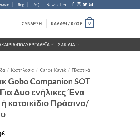
νωνία
Blog
FAQ
Newsletter
0
ΣΎΝΔΕΣΗ
ΚΑΛΆΘΙ /
0.00
€
ΑΧΑΊΡΙΑ/ΠΟΛΥΕΡΓΑΛΈΙΑ
ΣΑΚΊΔΙΑ
ίδα
/
Κωπηλασία
/
Canoe-Kayak
/
Πλαστικά
άκ Gobo Companion SOT
 Για Δυο ενήλικες Ένα
 ή κατοικίδιο Πράσινο/
ρο
0
€