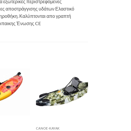
α εξωτερικές περιστρεφόμενες
πες αποστράγγισης υδάτων Ελαστικό
τηροθήκη. Καλύπτονται απο γραπτή
ρωπαικης Ένωσης CE
Add to
Add to
wishlist
wishlist
CANOE-KAYAK