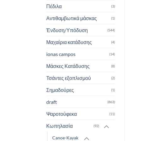
Πέδιλα
(3)
Αντιθαμβωτικά μάσκας
(1)
Ένδυση/Υπόδυση
(544)
Μαχαίρια κατάδυσης
(4)
ionas campos
(14)
Μάσκες Κατάδυσης
(8)
Τσάντες εξοπλισμού
(2)
Σημαδούρες
(1)
draft
(863)
Ψαροτούφεκα
(11)
Κωπηλασία
(92)
Canoe-Kayak