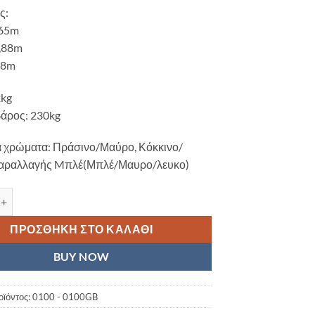
ς:
,65m
0,88m
38m
2kg
βάρος: 230kg
α χρώματα: Πράσινο/Μαύρο, Κόκκινο/
αραλλαγής Mπλέ(Μπλέ/Μαυρο/λευκο)
bo Companion SOT (2+1) Για Δυο ενήλικες Ένα Παιδί ή κατοικίδιο
ΠΡΟΣΘΉΚΗ ΣΤΟ ΚΑΛΆΘΙ
BUY NOW
οϊόντος:
0100 - 0100GB