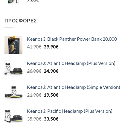
ΠΡΟΣΦΟΡΈΣ
Keanos® Black Panther Power Bank 20.000
Original
Η
41.90
€
39.90
€
price
τρέχουσα
was:
τιμή
Keanos® Atlantic Headlamp (Plus Version)
41.90€.
είναι:
Original
Η
26.90
€
24.90
€
39.90€.
price
τρέχουσα
was:
τιμή
Keanos® Atlantic Headlamp (Simple Version)
26.90€.
είναι:
Original
Η
21.90
€
19.50
€
24.90€.
price
τρέχουσα
was:
τιμή
Keanos® Pacific Headlamp (Plus Version)
21.90€.
είναι:
Original
Η
35.90
€
33.50
€
19.50€.
price
τρέχουσα
was:
τιμή