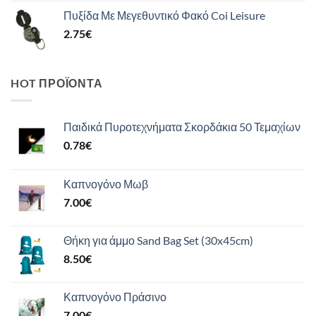
Πυξίδα Με Μεγεθυντικό Φακό Coi Leisure
2.75
€
HOT ΠΡΟΪΌΝΤΑ
Παιδικά Πυροτεχνήματα Σκορδάκια 50 Τεμαχίων
0.78
€
Καπνογόνο Μωβ
7.00
€
Θήκη για άμμο Sand Bag Set (30x45cm)
8.50
€
Καπνογόνο Πράσινο
7.00
€