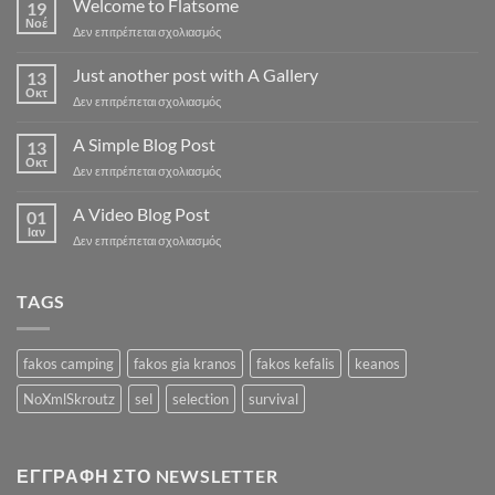
Welcome to Flatsome
19
Νοέ
στο
Δεν επιτρέπεται σχολιασμός
Welcome
to
Just another post with A Gallery
13
Flatsome
Οκτ
στο
Δεν επιτρέπεται σχολιασμός
Just
another
A Simple Blog Post
13
post
Οκτ
στο
Δεν επιτρέπεται σχολιασμός
with
A
A
Simple
A Video Blog Post
Gallery
01
Blog
Ιαν
στο
Δεν επιτρέπεται σχολιασμός
Post
A
Video
Blog
TAGS
Post
fakos camping
fakos gia kranos
fakos kefalis
keanos
NoXmlSkroutz
sel
selection
survival
ΕΓΓΡΑΦΉ ΣΤΟ NEWSLETTER