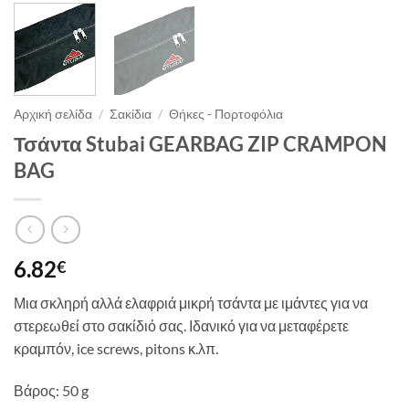
Αρχική σελίδα
/
Σακίδια
/
Θήκες - Πορτοφόλια
Τσάντα Stubai GEARBAG ZIP CRAMPON
BAG
6.82
€
Μια σκληρή αλλά ελαφριά μικρή τσάντα με ιμάντες για να
στερεωθεί στο σακίδιό σας. Ιδανικό για να μεταφέρετε
κραμπόν, ice screws, pitons κ.λπ.
Βάρος: 50 g