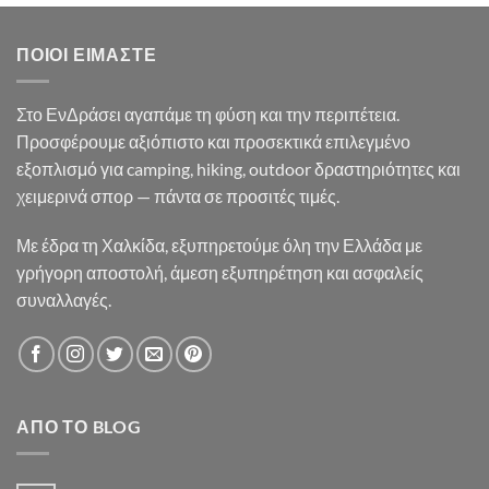
35.90€.
είναι:
33.50€.
ΠΟΙΟΙ ΕΊΜΑΣΤΕ
Στο ΕνΔράσει αγαπάμε τη φύση και την περιπέτεια.
Προσφέρουμε αξιόπιστο και προσεκτικά επιλεγμένο
εξοπλισμό για camping, hiking, outdoor δραστηριότητες και
χειμερινά σπορ — πάντα σε προσιτές τιμές.
Με έδρα τη Χαλκίδα, εξυπηρετούμε όλη την Ελλάδα με
γρήγορη αποστολή, άμεση εξυπηρέτηση και ασφαλείς
συναλλαγές.
ΑΠΌ ΤΟ BLOG