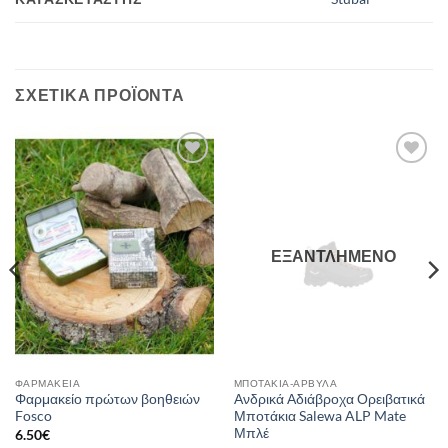
ΣΧΕΤΙΚΆ ΠΡΟΪΌΝΤΑ
Add to
Add to
wishlist
wishlist
ΕΞΑΝΤΛΗΜΈΝΟ
ΦΑΡΜΑΚΕΊΑ
ΜΠΟΤΆΚΙΑ-ΆΡΒΥΛΑ
Φαρμακείο πρώτων βοηθειών
Ανδρικά Αδιάβροχα Ορειβατικά
Fosco
Μποτάκια Salewa ALP Mate
Μπλέ
6.50
€