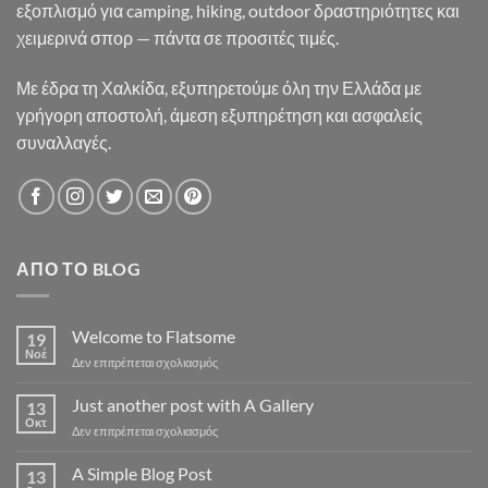
εξοπλισμό για camping, hiking, outdoor δραστηριότητες και
χειμερινά σπορ — πάντα σε προσιτές τιμές.
Με έδρα τη Χαλκίδα, εξυπηρετούμε όλη την Ελλάδα με
γρήγορη αποστολή, άμεση εξυπηρέτηση και ασφαλείς
συναλλαγές.
ΑΠΌ ΤΟ BLOG
Welcome to Flatsome
19
Νοέ
στο
Δεν επιτρέπεται σχολιασμός
Welcome
to
Just another post with A Gallery
13
Flatsome
Οκτ
στο
Δεν επιτρέπεται σχολιασμός
Just
another
A Simple Blog Post
13
post