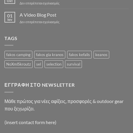
Οκτ
στο
Δεν επιτρέπεται σχολιασμός
with
A
A
Simple
A Video Blog Post
Gallery
01
Blog
Ιαν
στο
Δεν επιτρέπεται σχολιασμός
Post
A
Video
Blog
TAGS
Post
fakos camping
fakos gia kranos
fakos kefalis
keanos
NoXmlSkroutz
sel
selection
survival
ΕΓΓΡΑΦΉ ΣΤΟ NEWSLETTER
Μάθε πρώτος για νέες αφίξεις, προσφορές & outdoor gear
που ξεχωρίζει.
(insert contact form here)