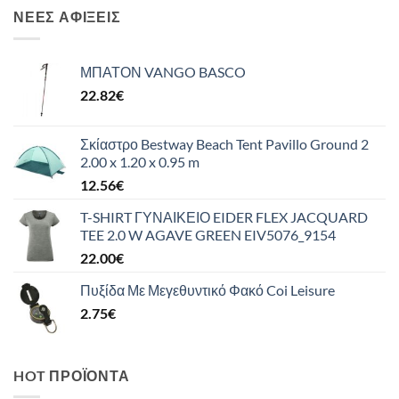
ΝΈΕΣ ΑΦΊΞΕΙΣ
ΜΠΑΤΟΝ VANGO BASCO
22.82
€
Σκίαστρο Bestway Beach Tent Pavillo Ground 2
2.00 x 1.20 x 0.95 m
12.56
€
T-SHIRT ΓΥΝΑΙΚΕΙΟ EIDER FLEX JACQUARD
TEE 2.0 W AGAVE GREEN EIV5076_9154
22.00
€
Πυξίδα Με Μεγεθυντικό Φακό Coi Leisure
2.75
€
HOT ΠΡΟΪΌΝΤΑ