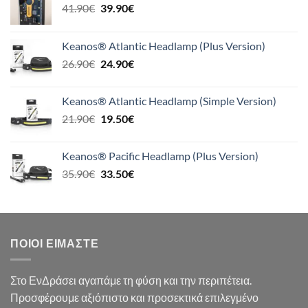
Original
Η
41.90
€
39.90
€
price
τρέχουσα
was:
τιμή
Keanos® Atlantic Headlamp (Plus Version)
41.90€.
είναι:
Original
Η
26.90
€
24.90
€
39.90€.
price
τρέχουσα
was:
τιμή
Keanos® Atlantic Headlamp (Simple Version)
26.90€.
είναι:
Original
Η
21.90
€
19.50
€
24.90€.
price
τρέχουσα
was:
τιμή
Keanos® Pacific Headlamp (Plus Version)
21.90€.
είναι:
Original
Η
35.90
€
33.50
€
19.50€.
price
τρέχουσα
was:
τιμή
35.90€.
είναι:
33.50€.
ΠΟΙΟΙ ΕΊΜΑΣΤΕ
Στο ΕνΔράσει αγαπάμε τη φύση και την περιπέτεια.
Προσφέρουμε αξιόπιστο και προσεκτικά επιλεγμένο