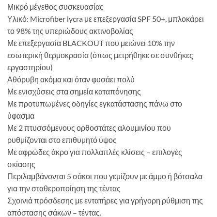
Μικρό μέγεθος συσκευασίας
Υλικό: Microfiber lycra με επεξεργασία SPF 50+, μπλοκάρει
το 98% της υπεριώδους ακτινοβολίας
Με επεξεργασία BLACKOUT που μειώνει 10% την
εσωτερική θερμοκρασία (όπως μετρήθηκε σε συνθήκες
εργαστηρίου)
Αθόρυβη ακόμα και όταν φυσάει πολύ
Με ενισχύσεις στα σημεία καταπόνησης
Με προτυπωμένες οδηγίες εγκατάστασης πάνω στο
ύφασμα
Με 2 πτυσσόμενους ορθοστάτες αλουμινίου που
ρυθμίζονται στο επιθυμητό ύψος
Με αφρώδες άκρο για πολλαπλές κλίσεις – επιλογές
σκίασης
Περιλαμβάνονται 5 σάκοι που γεμίζουν με άμμο ή βότσαλα
για την σταθεροποίηση της τέντας
Σχοινιά πρόσδεσης με εντατήρες για γρήγορη ρύθμιση της
απόστασης σάκων – τέντας.