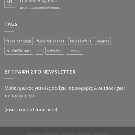
A Video Blog Post
01
Blog
Ιαν
στο
Δεν επιτρέπεται σχολιασμός
Post
A
Video
Blog
TAGS
Post
fakos camping
fakos gia kranos
fakos kefalis
keanos
NoXmlSkroutz
sel
selection
survival
ΕΓΓΡΑΦΉ ΣΤΟ NEWSLETTER
Μάθε πρώτος για νέες αφίξεις, προσφορές & outdoor gear
που ξεχωρίζει.
(insert contact form here)