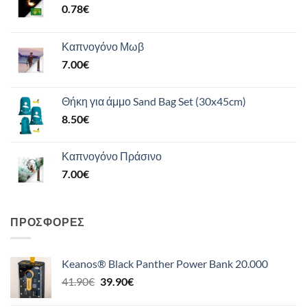
0.78
€
Καπνογόνο Μωβ
7.00
€
Θήκη για άμμο Sand Bag Set (30x45cm)
8.50
€
Καπνογόνο Πράσινο
7.00
€
ΠΡΟΣΦΟΡΈΣ
Keanos® Black Panther Power Bank 20.000
Original
Η
41.90
€
39.90
€
price
τρέχουσα