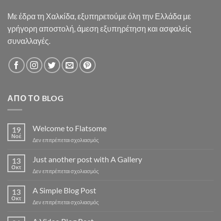
Με έδρα τη Χαλκίδα, εξυπηρετούμε όλη την Ελλάδα με
γρήγορη αποστολή, άμεση εξυπηρέτηση και ασφαλείς
συναλλαγές.
ΑΠΌ ΤΟ BLOG
Welcome to Flatsome
19
Νοέ
στο
Δεν επιτρέπεται σχολιασμός
Welcome
to
Just another post with A Gallery
13
Flatsome
Οκτ
στο
Δεν επιτρέπεται σχολιασμός
Just
another
A Simple Blog Post
13
post
Οκτ
στο
Δεν επιτρέπεται σχολιασμός
with
A
A
Simple
Gallery