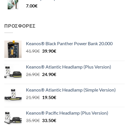
7.00
€
ΠΡΟΣΦΟΡΈΣ
Keanos® Black Panther Power Bank 20.000
Original
Η
41.90
€
39.90
€
price
τρέχουσα
was:
τιμή
Keanos® Atlantic Headlamp (Plus Version)
41.90€.
είναι:
Original
Η
26.90
€
24.90
€
39.90€.
price
τρέχουσα
was:
τιμή
Keanos® Atlantic Headlamp (Simple Version)
26.90€.
είναι:
Original
Η
21.90
€
19.50
€
24.90€.
price
τρέχουσα
was:
τιμή
Keanos® Pacific Headlamp (Plus Version)
21.90€.
είναι:
Original
Η
35.90
€
33.50
€
19.50€.
price
τρέχουσα