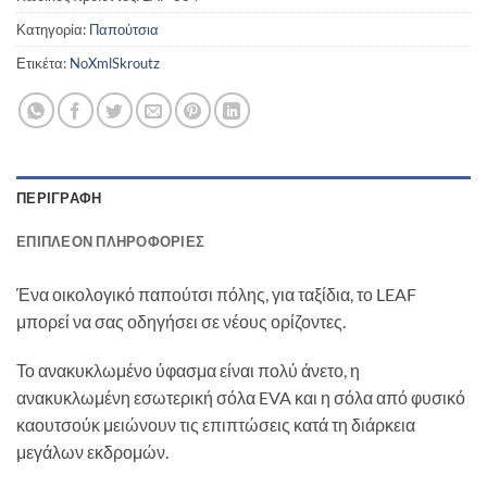
Κατηγορία:
Παπούτσια
Ετικέτα:
NoXmlSkroutz
ΠΕΡΙΓΡΑΦΉ
ΕΠΙΠΛΈΟΝ ΠΛΗΡΟΦΟΡΊΕΣ
Ένα οικολογικό παπούτσι πόλης, για ταξίδια, το LEAF
μπορεί να σας οδηγήσει σε νέους ορίζοντες.
Το ανακυκλωμένο ύφασμα είναι πολύ άνετο, η
ανακυκλωμένη εσωτερική σόλα EVA και η σόλα από φυσικό
καουτσούκ μειώνουν τις επιπτώσεις κατά τη διάρκεια
μεγάλων εκδρομών.