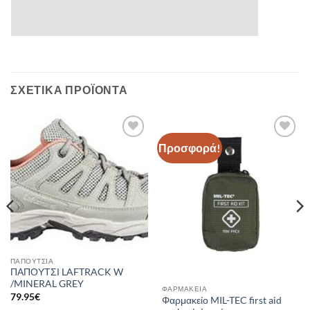
ΣΧΕΤΙΚΆ ΠΡΟΪΌΝΤΑ
Προσφορά!
Add to
Add to
wishlist
wishlist
ΠΑΠΟΎΤΣΙΑ
ΠΑΠΟΥΤΣΙ LAFTRACK W
/MINERAL GREY
ΦΑΡΜΑΚΕΊΑ
79.95
€
Φαρμακείο MIL-TEC first aid