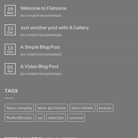
Welcome to Flatsome
19
Νοέ
στο
Δεν επιτρέπεται σχολιασμός
Welcome
to
Just another post with A Gallery
13
Flatsome
Οκτ
στο
Δεν επιτρέπεται σχολιασμός
Just
another
A Simple Blog Post
13
post
Οκτ
στο
Δεν επιτρέπεται σχολιασμός
with
A
A
Simple
A Video Blog Post
Gallery
01
Blog
Ιαν
στο
Δεν επιτρέπεται σχολιασμός
Post
A
Video
Blog
TAGS
Post
fakos camping
fakos gia kranos
fakos kefalis
keanos
NoXmlSkroutz
sel
selection
survival