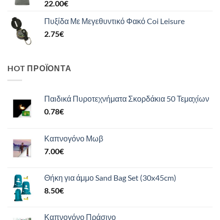
22.00
€
Πυξίδα Με Μεγεθυντικό Φακό Coi Leisure
2.75
€
HOT ΠΡΟΪΌΝΤΑ
Παιδικά Πυροτεχνήματα Σκορδάκια 50 Τεμαχίων
0.78
€
Καπνογόνο Μωβ
7.00
€
Θήκη για άμμο Sand Bag Set (30x45cm)
8.50
€
Καπνογόνο Πράσινο