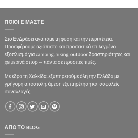
was:
τιμή
35.90€.
είναι:
33.50€.
ΠΟΙΟΙ ΕΊΜΑΣΤΕ
Στο ΕνΔράσει αγαπάμε τη φύση και την περιπέτεια.
Προσφέρουμε αξιόπιστο και προσεκτικά επιλεγμένο
εξοπλισμό για camping, hiking, outdoor δραστηριότητες και
χειμερινά σπορ — πάντα σε προσιτές τιμές.
Με έδρα τη Χαλκίδα, εξυπηρετούμε όλη την Ελλάδα με
γρήγορη αποστολή, άμεση εξυπηρέτηση και ασφαλείς
συναλλαγές.
ΑΠΌ ΤΟ BLOG