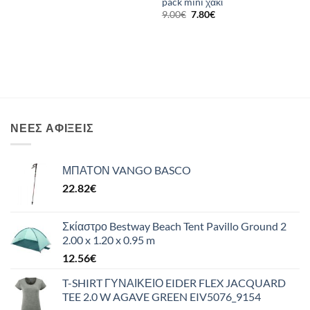
pack mini χακί
Original
Η
9.00
€
7.80
€
price
τρέχουσα
was:
τιμή
9.00€.
είναι:
7.80€.
ΝΈΕΣ ΑΦΊΞΕΙΣ
ΜΠΑΤΟΝ VANGO BASCO
22.82
€
Σκίαστρο Bestway Beach Tent Pavillo Ground 2
2.00 x 1.20 x 0.95 m
12.56
€
T-SHIRT ΓΥΝΑΙΚΕΙΟ EIDER FLEX JACQUARD
TEE 2.0 W AGAVE GREEN EIV5076_9154