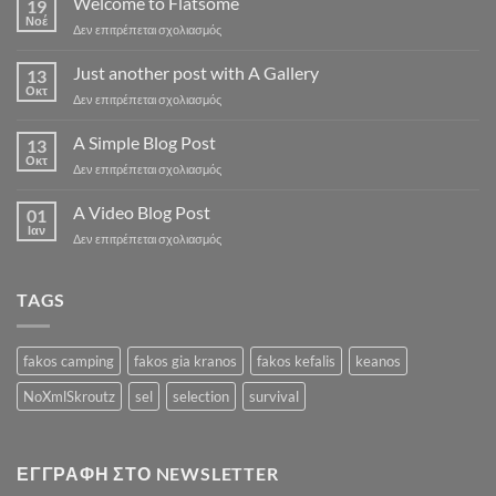
Welcome to Flatsome
19
Νοέ
στο
Δεν επιτρέπεται σχολιασμός
Welcome
to
Just another post with A Gallery
13
Flatsome
Οκτ
στο
Δεν επιτρέπεται σχολιασμός
Just
another
A Simple Blog Post
13
post
Οκτ
στο
Δεν επιτρέπεται σχολιασμός
with
A
A
Simple
A Video Blog Post
Gallery
01
Blog
Ιαν
στο
Δεν επιτρέπεται σχολιασμός
Post
A
Video
Blog
TAGS
Post
fakos camping
fakos gia kranos
fakos kefalis
keanos
NoXmlSkroutz
sel
selection
survival
ΕΓΓΡΑΦΉ ΣΤΟ NEWSLETTER