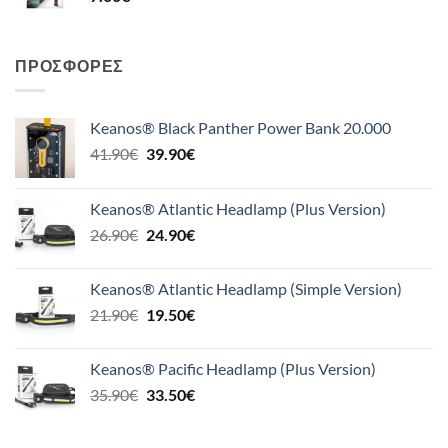
ΠΡΟΣΦΟΡΈΣ
Keanos® Black Panther Power Bank 20.000
Original
Η
41.90
€
39.90
€
price
τρέχουσα
was:
τιμή
Keanos® Atlantic Headlamp (Plus Version)
41.90€.
είναι:
Original
Η
26.90
€
24.90
€
39.90€.
price
τρέχουσα
was:
τιμή
Keanos® Atlantic Headlamp (Simple Version)
26.90€.
είναι:
Original
Η
21.90
€
19.50
€
24.90€.
price
τρέχουσα
was:
τιμή
Keanos® Pacific Headlamp (Plus Version)
21.90€.
είναι:
Original
Η
35.90
€
33.50
€
19.50€.
price
τρέχουσα
was:
τιμή