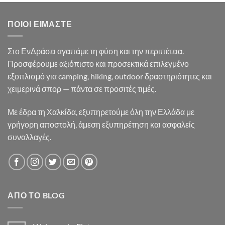
35.90€.
είναι:
33.50€.
ΠΟΙΟΙ ΕΊΜΑΣΤΕ
Στο ΕνΔράσει αγαπάμε τη φύση και την περιπέτεια.
Προσφέρουμε αξιόπιστο και προσεκτικά επιλεγμένο
εξοπλισμό για camping, hiking, outdoor δραστηριότητες και
χειμερινά σπορ — πάντα σε προσιτές τιμές.
Με έδρα τη Χαλκίδα, εξυπηρετούμε όλη την Ελλάδα με
γρήγορη αποστολή, άμεση εξυπηρέτηση και ασφαλείς
συναλλαγές.
ΑΠΌ ΤΟ BLOG