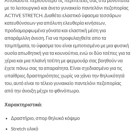
Απολαύστε περισσότερο τις περιπέτειές σας στα μονοπάτια
με το λειτουργικό και άνετο γυναικείο παντελόνι πεζοπορίας
ACTIVE STRETCH. Διαθέτει ελαστικό ύφασμα τεσσάρων
κατευθύνσεων για απόλυτη ελευθερία κινήσεων,
προδιαμορφωμένα γόνατα και ελαστική μέση για
απαράμιλλη άνεση. Για να προφυλαχθείτε απο τα
τσιμπήματα, το ύφασμα του είναι εμποτισμένο με μια φυσική
ουσία απωθητική για τα κουνούπια, ενώ οι δύο τσέπες για τα
χέρια και μια πλαϊνή τσέπη με φερμουάρ σας βοηθούν να
έχετε πάνω σας τα απαραίτητα. Είναι σχεδιασμένο για τις
υπαίθριες δραστηριότητες χωρίς να χάνει την θηλυκότητά
του, αυτό είναι το τέλειο γυναικείο παντελόνι πεζοπορίας
από την άνοιξη μέχρι το φθινόπωρο.
Χαρακτηριστικά:
Δραστήριο, σπορ θηλυκό κόψιμο
Stretch υλικό