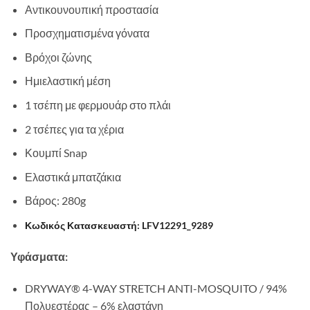
Αντικουνουπική προστασία
Προσχηματισμένα γόνατα
Βρόχοι ζώνης
Ημιελαστική μέση
1 τσέπη με φερμουάρ στο πλάι
2 τσέπες για τα χέρια
Κουμπί Snap
Ελαστικά μπατζάκια
Βάρος: 280g
Κωδικός Κατασκευαστή: LFV12291_9289
Υφάσματα:
DRYWAY® 4-WAY STRETCH ANTI-MOSQUITO / 94%
Πολυεστέρας – 6% ελαστάνη