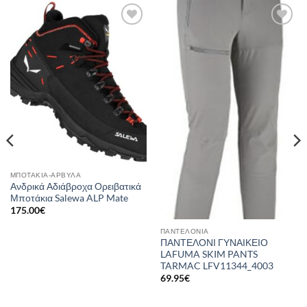
Add to
Add to
wishlist
wishlist
ΜΠΟΤΆΚΙΑ-ΆΡΒΥΛΑ
Ανδρικά Αδιάβροχα Ορειβατικά
Μποτάκια Salewa ALP Mate
175.00
€
ΠΑΝΤΕΛΌΝΙΑ
ΠΑΝΤΕΛΟΝΙ ΓΥΝΑΙΚΕΙΟ
LAFUMA SKIM PANTS
TARMAC LFV11344_4003
69.95
€