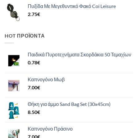
Πυξίδα Με Μεγεθυντικό Φακό Coi Leisure
2.75
€
HOT ΠΡΟΪΌΝΤΑ
Παιδικά Πυροτεχνήματα Σκορδάκια 50 Τεμαχίων
0.78
€
Καπνογόνο Μωβ
7.00
€
Θήκη για άμμο Sand Bag Set (30x45cm)
8.50
€
Καπνογόνο Πράσινο
7.00
€