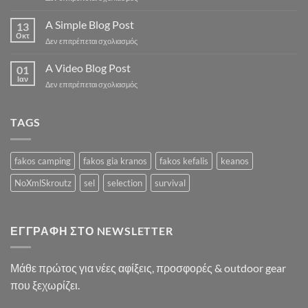
Just
another
A Simple Blog Post
13
post
Οκτ
στο
Δεν επιτρέπεται σχολιασμός
with
A
A
Simple
A Video Blog Post
Gallery
01
Blog
Ιαν
στο
Δεν επιτρέπεται σχολιασμός
Post
A
Video
Blog
TAGS
Post
fakos camping
fakos gia kranos
fakos kefalis
keanos
NoXmlSkroutz
sel
selection
survival
ΕΓΓΡΑΦΉ ΣΤΟ NEWSLETTER
Μάθε πρώτος για νέες αφίξεις, προσφορές & outdoor gear
που ξεχωρίζει.