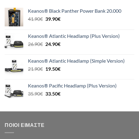
Keanos® Black Panther Power Bank 20.000
Original
Η
41.90
€
39.90
€
price
τρέχουσα
was:
τιμή
Keanos® Atlantic Headlamp (Plus Version)
41.90€.
είναι:
Original
Η
26.90
€
24.90
€
39.90€.
price
τρέχουσα
was:
τιμή
Keanos® Atlantic Headlamp (Simple Version)
26.90€.
είναι:
Original
Η
21.90
€
19.50
€
24.90€.
price
τρέχουσα
was:
τιμή
Keanos® Pacific Headlamp (Plus Version)
21.90€.
είναι:
Original
Η
35.90
€
33.50
€
19.50€.
price
τρέχουσα
was:
τιμή
35.90€.
είναι:
33.50€.
ΠΟΙΟΙ ΕΊΜΑΣΤΕ