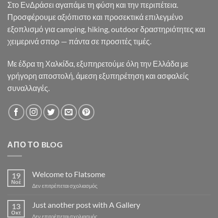
Στο ΕνΔράσει αγαπάμε τη φύση και την περιπέτεια.
Προσφέρουμε αξιόπιστο και προσεκτικά επιλεγμένο
εξοπλισμό για camping, hiking, outdoor δραστηριότητες και
χειμερινά σπορ — πάντα σε προσιτές τιμές.
Με έδρα τη Χαλκίδα, εξυπηρετούμε όλη την Ελλάδα με
γρήγορη αποστολή, άμεση εξυπηρέτηση και ασφαλείς
συναλλαγές.
ΑΠΌ ΤΟ BLOG
Welcome to Flatsome
19
Νοέ
στο
Δεν επιτρέπεται σχολιασμός
Welcome
to
Just another post with A Gallery
13
Flatsome
Οκτ
στο
Δεν επιτρέπεται σχολιασμός