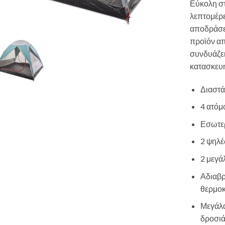
Εύκολη στ
λεπτομέρε
αποδράσει
προϊόν απ
συνδυάζει
κατασκευ
Διαστά
4 ατό
Εσωτερ
2 ψηλέ
2 μεγά
Αδιαβ
θερμο
Μεγάλα
δροσιά