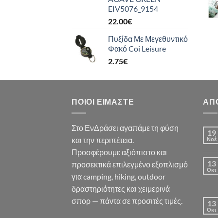
EIV5076_9154
22.00
€
Πυξίδα Με Μεγεθυντικό
Φακό Coi Leisure
2.75
€
ΠΟΙΟΙ ΕΊΜΑΣΤΕ
ΑΠ
Στο ΕνΔράσει αγαπάμε τη φύση
19
και την περιπέτεια.
Νοέ
Προσφέρουμε αξιόπιστο και
13
προσεκτικά επιλεγμένο εξοπλισμό
Οκτ
για camping, hiking, outdoor
δραστηριότητες και χειμερινά
σπορ — πάντα σε προσιτές τιμές.
13
Οκτ