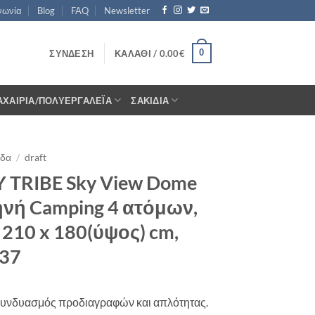
νωνία
Blog
FAQ
Newsletter
0
ΣΎΝΔΕΣΗ
ΚΑΛΆΘΙ /
0.00
€
ΑΧΑΊΡΙΑ/ΠΟΛΥΕΡΓΑΛΈΙΑ
ΣΑΚΊΔΙΑ
ίδα
/
draft
Y TRIBE Sky View Dome
ηνή Camping 4 ατόμων,
 210 x 180(ύψος) cm,
037
συνδυασμός προδιαγραφών και απλότητας.