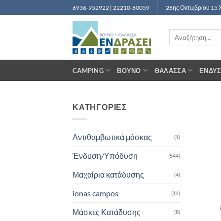
Μετάβαση
6936-952922 | 22210-80059
28ης Οκτωβρίου 15 
στο
περιεχόμενο
Αναζήτηση
για:
CAMPING
ΒΟΥΝΌ
ΘΆΛΑΣΣΑ
ΈΝΔΥ
ΚΑΤΗΓΟΡΙΕΣ
Αντιθαμβωτικά μάσκας
(1)
Ένδυση/Υπόδυση
(544)
Μαχαίρια κατάδυσης
(4)
ionas campos
(14)
Μάσκες Κατάδυσης
(8)