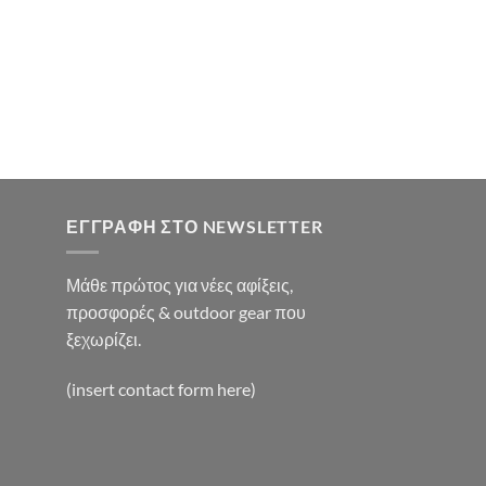
χουσα
:
0€.
χουσα
:
0€.
ΕΓΓΡΑΦΉ ΣΤΟ NEWSLETTER
Μάθε πρώτος για νέες αφίξεις,
προσφορές & outdoor gear που
ξεχωρίζει.
(insert contact form here)