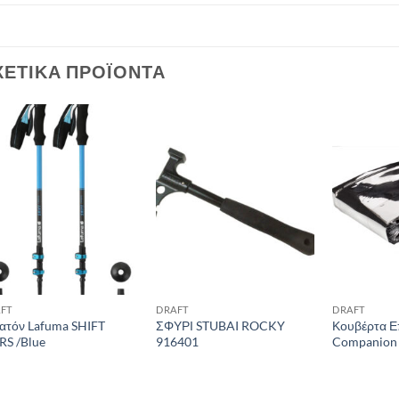
ΧΕΤΙΚΆ ΠΡΟΪΌΝΤΑ
Add to
Add to
wishlist
wishlist
FT
DRAFT
DRAFT
τόν Lafuma SHIFT
ΣΦΥΡΙ STUBAI ROCKY
Κουβέρτα Ε
RS /Blue
916401
Companion