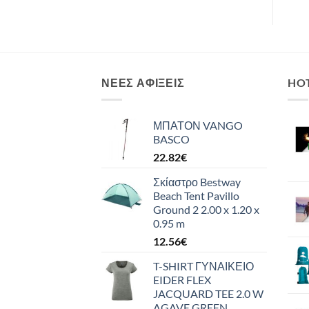
ΝΈΕΣ ΑΦΊΞΕΙΣ
HO
ΜΠΑΤΟΝ VANGO
BASCO
22.82
€
Σκίαστρο Bestway
Beach Tent Pavillo
Ground 2 2.00 x 1.20 x
0.95 m
12.56
€
T-SHIRT ΓΥΝΑΙΚΕΙΟ
EIDER FLEX
JACQUARD TEE 2.0 W
AGAVE GREEN