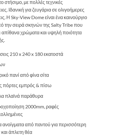
ο στήσιμο, με πολλές τεχνικές
ιες. Ιδανική για ζευγάρια σε ολιγοήμερες
ς. Η Sky-View Dome είναι ένα καινούργιο
ό την σειρά σκηνών της Salty Tribe που
 απίθανα χρώματα και υψηλή ποιότητα
ής.
σεις 210 x 240 x 180 εκατοστά
μων
ικό πανί από φίνα σίτα
ς πόρτες εμπρός & πίσω
λα πλαϊνά παράθυρα
ροχοποίηση 2000mm, ραφές
κολλημένες
 ανοίγματα από παντού για περισσότερη
 και άπλετη θέα