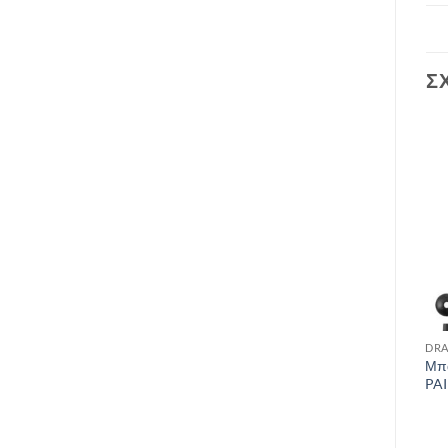
Σ
Add to
Add to
wishlist
wishlist
ΕΞΑΝΤΛΗΜΈΝΟ
DRAFT
DRAFT
DRA
WALKING POLES PICO XL
Μπα
ΜΠΑΤΟΝ VANGO BASHO
VANGO
PAI