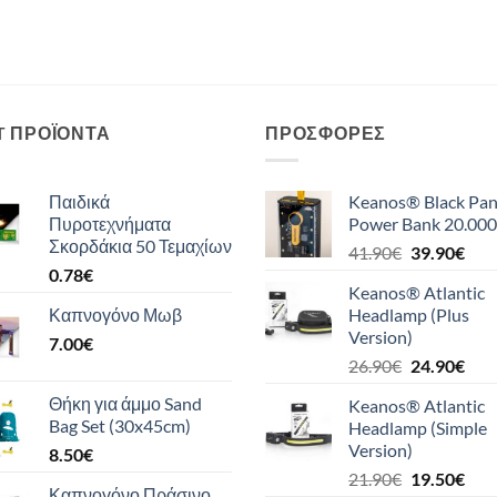
T ΠΡΟΪΌΝΤΑ
ΠΡΟΣΦΟΡΈΣ
Παιδικά
Keanos® Black Pan
Πυροτεχνήματα
Power Bank 20.000
Σκορδάκια 50 Τεμαχίων
Original
Η
41.90
€
39.90
€
0.78
€
price
τρέ
Keanos® Atlantic
was:
τιμή
Καπνογόνο Μωβ
Headlamp (Plus
41.90€.
είναι
Version)
7.00
€
39.9
Original
Η
26.90
€
24.90
€
price
τρέ
Θήκη για άμμο Sand
Keanos® Atlantic
was:
τιμή
Bag Set (30x45cm)
Headlamp (Simple
26.90€.
είναι
Version)
8.50
€
24.9
Original
Η
21.90
€
19.50
€
Καπνογόνο Πράσινο