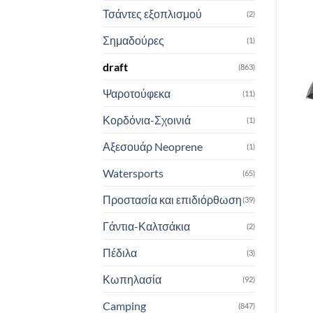
Τσάντες εξοπλισμού
(2)
Σημαδούρες
(1)
draft
(863)
Ψαροτούφεκα
(11)
Κορδόνια-Σχοινιά
(1)
Αξεσουάρ Neoprene
(1)
Watersports
(65)
Προστασία και επιδιόρθωση
(39)
Γάντια-Καλτσάκια
(2)
Πέδιλα
(3)
Κωπηλασία
(92)
Camping
(847)