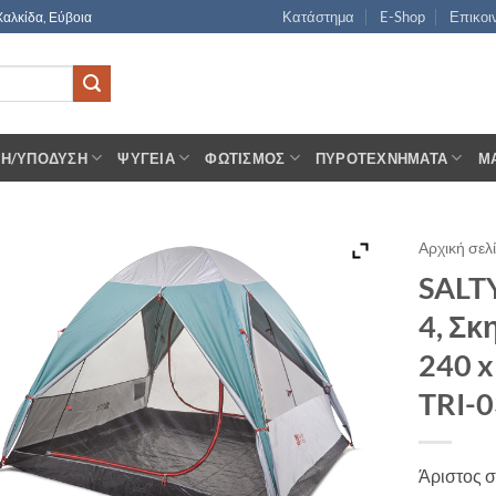
Κατάστημα
E-Shop
Επικοι
Χαλκίδα, Εύβοια
ΣΗ/ΥΠΌΔΥΣΗ
ΨΥΓΕΊΑ
ΦΩΤΙΣΜΌΣ
ΠΥΡΟΤΕΧΝΉΜΑΤΑ
Μ
Αρχική σελ
SALT
4, Σκ
240 x
TRI-
Άριστος 