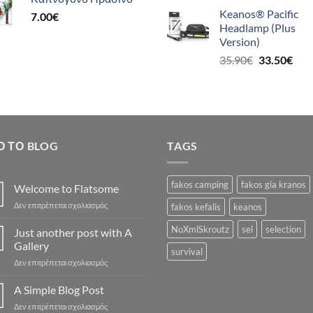
price
τρέ
Keanos® Pacific
7.00
€
was:
τιμή
Headlamp (Plus
21.90€.
είναι
Version)
19.5
Original
Η
35.90
€
33.50
€
price
τρέ
was:
τιμή
35.90€.
είναι
33.5
Ό ΤΟ BLOG
TAGS
fakos camping
fakos gia kranos
Welcome to Flatsome
στο
Δεν επιτρέπεται σχολιασμός
fakos kefalis
keanos
Welcome
to
NoXmlSkroutz
sel
selection
Just another post with A
Flatsome
Gallery
survival
στο
Δεν επιτρέπεται σχολιασμός
Just
another
A Simple Blog Post
post
στο
Δεν επιτρέπεται σχολιασμός
with