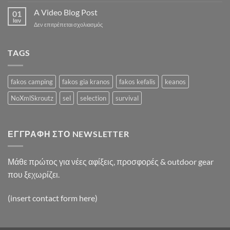
A
A
Simple
A Video Blog Post
Gallery
01
Blog
Ιαν
στο
Δεν επιτρέπεται σχολιασμός
Post
A
Video
Blog
TAGS
Post
fakos camping
fakos gia kranos
fakos kefalis
keanos
NoXmlSkroutz
sel
selection
survival
ΕΓΓΡΑΦΉ ΣΤΟ NEWSLETTER
Μάθε πρώτος για νέες αφίξεις, προσφορές & outdoor gear
που ξεχωρίζει.
(insert contact form here)