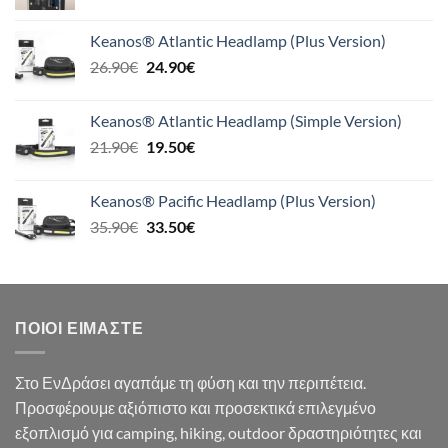
price
τρέχουσα
was:
τιμή
Keanos® Atlantic Headlamp (Plus Version)
41.90€.
είναι:
Original
Η
26.90
€
24.90
€
39.90€.
price
τρέχουσα
was:
τιμή
Keanos® Atlantic Headlamp (Simple Version)
26.90€.
είναι:
Original
Η
21.90
€
19.50
€
24.90€.
price
τρέχουσα
was:
τιμή
Keanos® Pacific Headlamp (Plus Version)
21.90€.
είναι:
Original
Η
35.90
€
33.50
€
19.50€.
price
τρέχουσα
was:
τιμή
35.90€.
είναι:
33.50€.
ΠΟΙΟΙ ΕΊΜΑΣΤΕ
Στο ΕνΔράσει αγαπάμε τη φύση και την περιπέτεια.
Προσφέρουμε αξιόπιστο και προσεκτικά επιλεγμένο
εξοπλισμό για camping, hiking, outdoor δραστηριότητες και