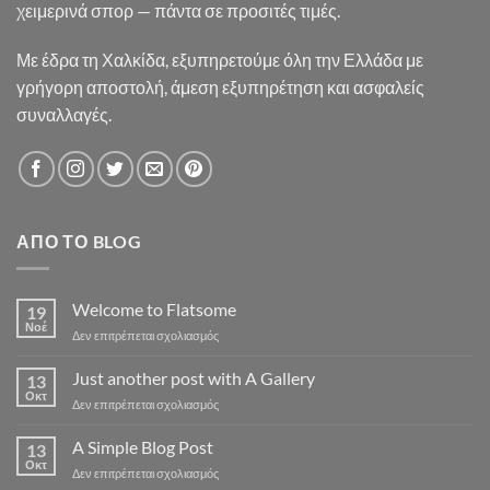
χειμερινά σπορ — πάντα σε προσιτές τιμές.
Με έδρα τη Χαλκίδα, εξυπηρετούμε όλη την Ελλάδα με
γρήγορη αποστολή, άμεση εξυπηρέτηση και ασφαλείς
συναλλαγές.
ΑΠΌ ΤΟ BLOG
Welcome to Flatsome
19
Νοέ
στο
Δεν επιτρέπεται σχολιασμός
Welcome
to
Just another post with A Gallery
13
Flatsome
Οκτ
στο
Δεν επιτρέπεται σχολιασμός
Just
another
A Simple Blog Post
13
post
Οκτ
στο
Δεν επιτρέπεται σχολιασμός
with