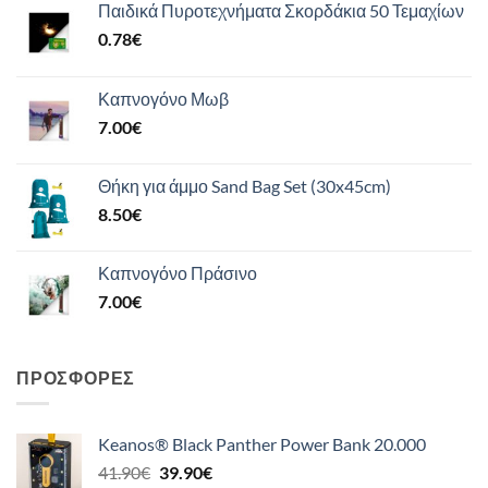
Παιδικά Πυροτεχνήματα Σκορδάκια 50 Τεμαχίων
0.78
€
Καπνογόνο Μωβ
7.00
€
Θήκη για άμμο Sand Bag Set (30x45cm)
8.50
€
Καπνογόνο Πράσινο
7.00
€
ΠΡΟΣΦΟΡΈΣ
Keanos® Black Panther Power Bank 20.000
Original
Η
41.90
€
39.90
€