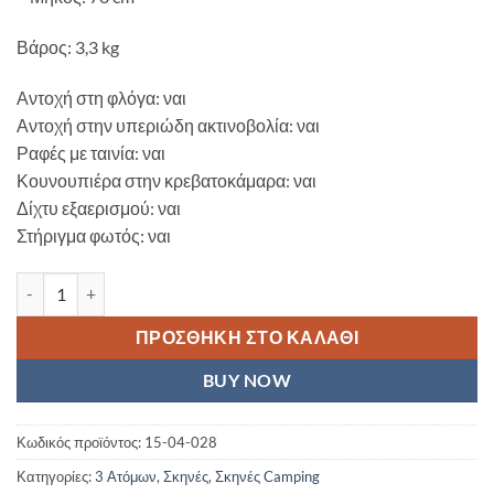
Βάρος: 3,3 kg
Αντοχή στη φλόγα: ναι
Αντοχή στην υπεριώδη ακτινοβολία: ναι
Ραφές με ταινία: ναι
Κουνουπιέρα στην κρεβατοκάμαρα: ναι
Δίχτυ εξαερισμού: ναι
Στήριγμα φωτός: ναι
Σκηνή Camping 3 Ατόμων NC7819 Μπλε TENT SHADOW ποσότητ
ΠΡΟΣΘΉΚΗ ΣΤΟ ΚΑΛΆΘΙ
BUY NOW
Κωδικός προϊόντος:
15-04-028
Κατηγορίες:
3 Ατόμων
,
Σκηνές
,
Σκηνές Camping