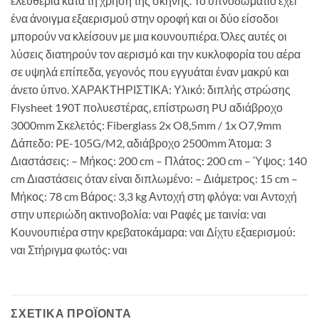
ελευθερία κατά τη χρήση της σκηνής. Το υπνοδωμάτιο έχει
ένα άνοιγμα εξαερισμού στην οροφή και οι δύο είσοδοι
μπορούν να κλείσουν με μια κουνουπιέρα. Όλες αυτές οι
λύσεις διατηρούν τον αερισμό και την κυκλοφορία του αέρα
σε υψηλά επίπεδα, γεγονός που εγγυάται έναν μακρύ και
άνετο ύπνο. ΧΑΡΑΚΤΗΡΙΣΤΙΚΑ: Υλικό: διπλής στρώσης
Flysheet 190T πολυεστέρας, επίστρωση PU αδιάβροχο
3000mm Σκελετός: Fiberglass 2x O8,5mm / 1x O7,9mm
Δάπεδο: PE-105G/M2, αδιάβροχο 2500mm Άτομα: 3
Διαστάσεις: – Μήκος: 200 cm – Πλάτος: 200 cm – Ύψος: 140
cm Διαστάσεις όταν είναι διπλωμένο: – Διάμετρος: 15 cm –
Μήκος: 78 cm Βάρος: 3,3 kg Αντοχή στη φλόγα: ναι Αντοχή
στην υπεριώδη ακτινοβολία: ναι Ραφές με ταινία: ναι
Κουνουπιέρα στην κρεβατοκάμαρα: ναι Δίχτυ εξαερισμού:
ναι Στήριγμα φωτός: ναι
ΣΧΕΤΙΚΆ ΠΡΟΪΌΝΤΑ