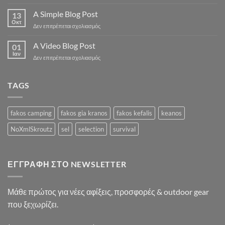
Just
another
A Simple Blog Post
13
post
Οκτ
στο
Δεν επιτρέπεται σχολιασμός
with
A
A
Simple
A Video Blog Post
Gallery
01
Blog
Ιαν
στο
Δεν επιτρέπεται σχολιασμός
Post
A
Video
Blog
TAGS
Post
fakos camping
fakos gia kranos
fakos kefalis
keanos
NoXmlSkroutz
sel
selection
survival
ΕΓΓΡΑΦΉ ΣΤΟ NEWSLETTER
Μάθε πρώτος για νέες αφίξεις, προσφορές & outdoor gear
που ξεχωρίζει.