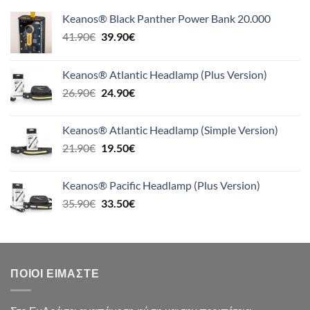
Keanos® Black Panther Power Bank 20.000
Original
Η
41.90
€
39.90
€
price
τρέχουσα
was:
τιμή
Keanos® Atlantic Headlamp (Plus Version)
41.90€.
είναι:
Original
Η
26.90
€
24.90
€
39.90€.
price
τρέχουσα
was:
τιμή
Keanos® Atlantic Headlamp (Simple Version)
26.90€.
είναι:
Original
Η
21.90
€
19.50
€
24.90€.
price
τρέχουσα
was:
τιμή
Keanos® Pacific Headlamp (Plus Version)
21.90€.
είναι:
Original
Η
35.90
€
33.50
€
19.50€.
price
τρέχουσα
was:
τιμή
35.90€.
είναι:
33.50€.
ΠΟΙΟΙ ΕΊΜΑΣΤΕ