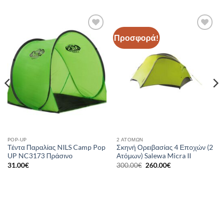
Προσφορά!
Add to
Add to
wishlist
wishlist
POP-UP
2 ΑΤΌΜΩΝ
Τέντα Παραλίας NILS Camp Pop
Σκηνή Ορειβασίας 4 Εποχών (2
UP NC3173 Πράσινο
Ατόμων) Salewa Micra II
Original
Η
31.00
€
300.00
€
260.00
€
price
τρέχουσα
was:
τιμή
300.00€.
είναι:
260.00€.