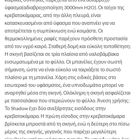
ύφασμα(αδιαβροχοποίηση 3000mm H2O). Οι τοίχοι της
κρεβατοκάμαρας, από την άλλη πλευρά, είναι
κατασκευασμένοι από ύφασμα που αναπνέει για να
αποτρέπεται η συμπύκνωση ενώ κοιμάστε. Οι
θερμοκολλημένες ραφές παρέχουν πρόσθετη προστασία
από τον υγρό καιρό. Σταθερή δομή και εύκολη τοποθέτηση:
Η σκηνή βασίζεται σε τρία πλαίσια από υαλοβάμβακα
ενσωματωμένα με το φύλλο. Οι μπανέλες έχουν σωστή
σήμανση, ώστε να είναι εύκολο να ταιριάξετε το σωστό
πλαίσιο με τη μπανέλα. Χάρη στις ειδικές βάσεις στο
εσωτερικό του υφάσματος, ένα υπνοδωμάτιο μπορεί να
αναρτηθεί μέσα στη σκηνή. Ολόκληρη η σκηνή ασφαλίζεται
με πασσαλάκια που στερεώνουν το φύλλο. Άνεση χρήσης:
Το Shadow έχει δύο ανεξάρτητες εισόδους στην
κρεβατοκάμαρα. Η πρώτη είσοδος στην κρεβατοκάμαρα
βρίσκεται μπροστά από τη σκηνή, ενώ η δεύτερη στο πίσω
μέρος της σκηνής, γεγονός που παρέχει μεγαλύτερη