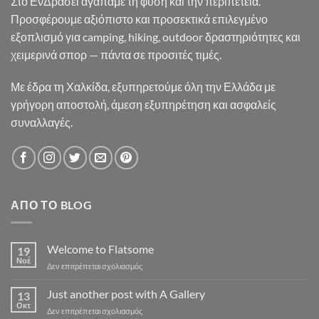
Στο ΕνΔράσει αγαπάμε τη φύση και την περιπέτεια.
Προσφέρουμε αξιόπιστο και προσεκτικά επιλεγμένο
εξοπλισμό για camping, hiking, outdoor δραστηριότητες και
χειμερινά σπορ — πάντα σε προσιτές τιμές.
Με έδρα τη Χαλκίδα, εξυπηρετούμε όλη την Ελλάδα με
γρήγορη αποστολή, άμεση εξυπηρέτηση και ασφαλείς
συναλλαγές.
ΑΠΌ ΤΟ BLOG
Welcome to Flatsome
19
Νοέ
στο
Δεν επιτρέπεται σχολιασμός
Welcome
to
Just another post with A Gallery
13
Flatsome
Οκτ
στο
Δεν επιτρέπεται σχολιασμός