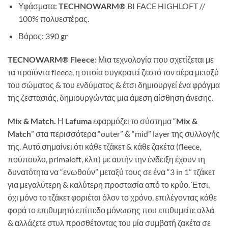
Υφάσματα:
TECHNOWARM®
BI FACE HIGHLOFT //
100% πολυεστέρας.
Βάρος: 390 gr
TECNOWARM® Fleece:
Μια τεχνολογία που σχετίζεται με
τα προϊόντα
fleece
, η οποία συγκρατεί
ζεστό
τον αέρα μεταξύ
του σώματος & του ενδύματος & έτσι δημιουργεί ένα φράγμα
της ζεστασιάς, δημιουργώντας μια άμεση αίσθηση άνεσης.
Mix & Match
.
Η
Lafuma
εφαρμόζει το σύστημα “
Mix &
Match
” στα περισσότερα “outer” & “mid” layer της συλλογής
της. Αυτό σημαίνει ότι κάθε τζάκετ & κάθε ζακέτα (fleece,
πούπουλο, primaloft, κλπ) με αυτήν την ένδειξη έχουν τη
δυνατότητα να “ενωθούν” μεταξύ τους σε ένα “3 in 1” τζάκετ
για μεγαλύτερη & καλύτερη προστασία από το κρύο. Έτσι,
όχι μόνο το τζάκετ φοριέται όλον το χρόνο, επιλέγοντας κάθε
φορά το επιθυμητό επίπεδο μόνωσης που επιθυμείτε αλλά
& αλλάζετε στυλ προσθέτοντας του μία συμβατή ζακέτα σε