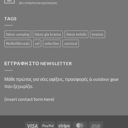
Ιαν
στο
Δεν επιτρέπεται σχολιασμός
Post
A
Video
Blog
TAGS
Post
fakos camping
fakos gia kranos
fakos kefalis
keanos
NoXmlSkroutz
sel
selection
survival
ΕΓΓΡΑΦΉ ΣΤΟ NEWSLETTER
Μάθε πρώτος για νέες αφίξεις, προσφορές & outdoor gear
που ξεχωρίζει.
(insert contact form here)
Visa
PayPal
Stripe
MasterCard
Cash