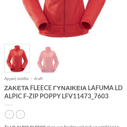
Αρχική σελίδα
/
draft
ΖΑΚΕΤΑ FLEECE ΓΥΝΑΙΚΕΙΑ LAFUMA LD
ALPIC F-ZIP POPPY LFV11473_7603