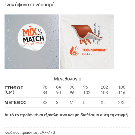
έναν άψογο συνδυασμό.
Μεγεθολόγιο
78
84
90
96
102
108
ΣΤΉΘΟΣ
(CM)
84
90
96
102
108
116
ΜΈΓΕΘΟΣ
XS
S
M
L
XL
2XL
Αυτό το προϊόν είναι εξαντλημένο και μη διαθέσιμο αυτή τη στιγμή.
Κωδικός προϊόντος:
LAF-773