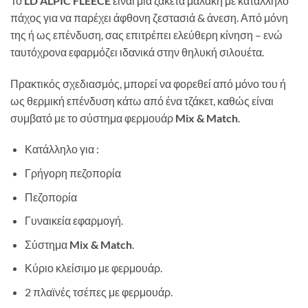
Το
LD ALPIC FLEECE
είναι μια ζακέτα μαλακή με κατάλληλο
πάχος για να παρέχει άφθονη ζεστασιά & άνεση. Από μόνη
της ή ως επένδυση, σας επιτρέπει ελεύθερη κίνηση – ενώ
ταυτόχρονα εφαρμόζει ιδανικά στην θηλυκή σιλουέτα.
Πρακτικός σχεδιασμός, μπορεί να φορεθεί από μόνο του ή
ως θερμική επένδυση κάτω από ένα τζάκετ, καθώς είναι
συμβατό με το σύστημα φερμουάρ
Mix & Match
.
Κατάλληλο για :
Γρήγορη πεζοπορία
Πεζοπορία
Γυναικεία εφαρμογή.
Σύστημα
Mix & Match
.
Κύριο κλείσιμο με φερμουάρ.
2 πλαϊνές τσέπες με φερμουάρ.