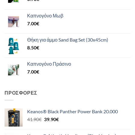
Καπνογόνο Μωβ
7.00
€
Θήκη για άμμο Sand Bag Set (30x45cm)
8.50
€
Καπνογόνο Πράσινο
7.00
€
ΠΡΟΣΦΟΡΈΣ
Keanos® Black Panther Power Bank 20.000
Original
Η
41.90
€
39.90
€
price
τρέχουσα
was:
τιμή