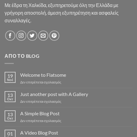
Με έδρα τη Χαλκίδα, εξυπηρετούμε όλη την Ελλάδα με
γρήγορη αποστολή, άμεση εξυπηρέτηση και ασφαλείς
συναλλαγές.
ΑΠΌ ΤΟ BLOG
Welcome to Flatsome
19
Νοέ
στο
Δεν επιτρέπεται σχολιασμός
Welcome
to
Just another post with A Gallery
13
Flatsome
Οκτ
στο
Δεν επιτρέπεται σχολιασμός
Just
another
A Simple Blog Post
13
post
Οκτ
στο
Δεν επιτρέπεται σχολιασμός
with
A
A
Simple
A Video Blog Post
Gallery
01
Blog